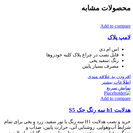
محصولات مشابه
Add to compare
لامپ پلاک
اس ام دی
قابل نصب در چراغ پلاک کلیه خودروها
رنگ :سفید یخی
مصرف بسیار پایین
افزودن به علاقه مندی
اطلاعات بیشتر
نمایش سریع
Add to compare
هدلایت h1 سه رنگ جک S5
خرید و نصب هدلایت H1 سه رنگ با نور سفید، زرد و یخی برای تمام
شرایط آب‌وهوایی. روشنایی آنی، حرارت پایین، ضدآب و
ضدگردوغبار. نصب تخصصی، تنظیم زاویه نور و گارانتی اصالت در