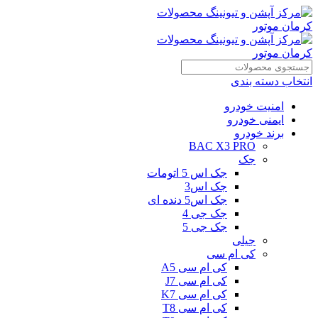
انتخاب دسته بندی
امنیت خودرو
ایمنی خودرو
برند خودرو
BAC X3 PRO
جک
جک اس 5 اتومات
جک اس3
جک اس5 دنده ای
جک جی 4
جک جی 5
جیلی
کی ام سی
کی ام سی A5
کی ام سی J7
کی ام سی K7
کی ام سی T8