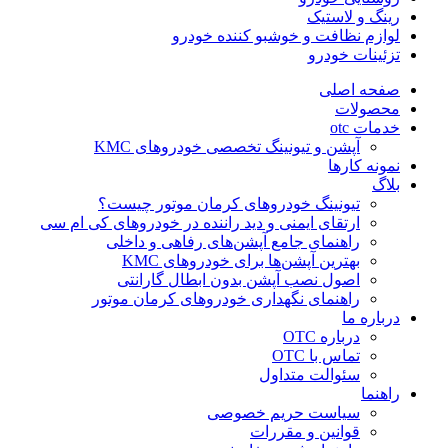
رینگ و لاستیک
لوازم نظافت و خوشبو کننده خودرو
تزئینات خودرو
صفحه اصلی
محصولات
خدمات otc
آپشن و تیونینگ تخصصی خودروهای KMC
نمونه کارها
بلاگ
تیونینگ خودروهای کرمان موتور چیست؟
ارتقای ایمنی و دید راننده در خودروهای کی ام سی
راهنمای جامع آپشن‌های رفاهی و داخلی
بهترین آپشن‌ها برای خودروهای KMC
اصول نصب آپشن بدون ابطال گارانتی
راهنمای نگهداری خودروهای کرمان موتور
درباره ما
درباره OTC
تماس با OTC
سئوالت متداول
راهنما
سیاست حریم خصوصی
قوانین و مقررات