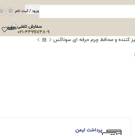
ورود / ثبت نام
سفارش تلفنی
021-44991748-9
ز کننده و محافظ چرم حرفه ای سوناکس
پرداخت ایمن