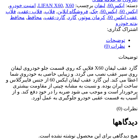
دسته:
ایکس60
,
لیفان
برچسب:
X60
,
LIFAN X60
,
امنیت خودرو
,
ایکس 60
,
ایکس60
,
جک
,
فروشگاه انلاین
,
فلاپ
,
فلاپ -عقب
,
فلاپ
عقب ایکس 60
,
کرمان موتور
,
گارد
,
گارد-عقب
,
محافظ
,
محافظ
بدنه خودرو
اشتراک گذاری:
توضیحات
نظرات (0)
توضیحات
گارد عقب لیفان X60 فلاپی که روی قسمت جلو خودروی لیفان
روی سپر عقب نصب می گردد. و زیبایی خاصی به خودروی شما
اعطا می کند. این گارد عقب لیفان ایکس 60 از جنس فایبرگلاس و
ساخت ایران بوده. و نسبت به مشابه چینی از مقاومت بیشتری
برخوردار است و موجب می شود ضربه را در خود دفع کند. و از
آسیب به قسمت عقبی خودرو جلوگیری به عمل آورد.
نظرات (0)
دیدگاهها
هیچ دیدگاهی برای این محصول نوشته نشده است.