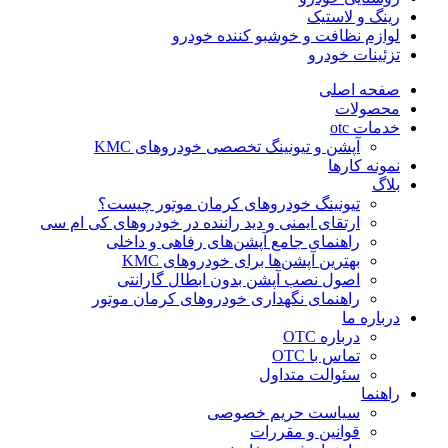
رینگ و لاستیک
لوازم نظافت و خوشبو کننده خودرو
تزئینات خودرو
صفحه اصلی
محصولات
خدمات otc
آپشن و تیونینگ تخصصی خودروهای KMC
نمونه کارها
بلاگ
تیونینگ خودروهای کرمان موتور چیست؟
ارتقای ایمنی و دید راننده در خودروهای کی ام سی
راهنمای جامع آپشن‌های رفاهی و داخلی
بهترین آپشن‌ها برای خودروهای KMC
اصول نصب آپشن بدون ابطال گارانتی
راهنمای نگهداری خودروهای کرمان موتور
درباره ما
درباره OTC
تماس با OTC
سئوالت متداول
راهنما
سیاست حریم خصوصی
قوانین و مقررات