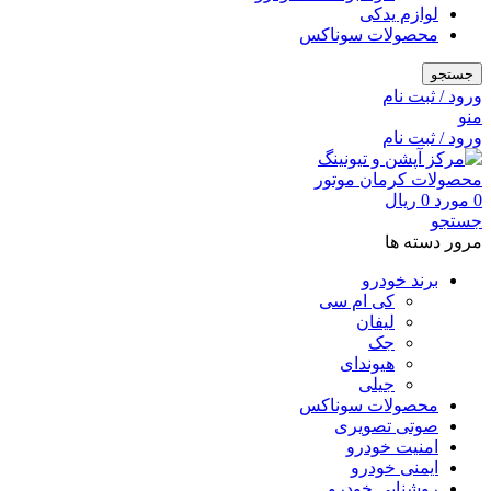
لوازم یدکی
محصولات سوناکس
جستجو
ورود / ثبت نام
منو
ورود / ثبت نام
0
مورد
0
ریال
جستجو
مرور دسته ها
برند خودرو
کی ام سی
لیفان
جک
هیوندای
جیلی
محصولات سوناکس
صوتی تصویری
امنیت خودرو
ایمنی خودرو
روشنایی خودرو