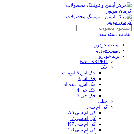
انتخاب دسته بندی
امنیت خودرو
ایمنی خودرو
برند خودرو
BAC X3 PRO
جک
جک اس 5 اتومات
جک اس3
جک اس5 دنده ای
جک جی 4
جک جی 5
جیلی
کی ام سی
کی ام سی A5
کی ام سی J7
کی ام سی K7
کی ام سی T8