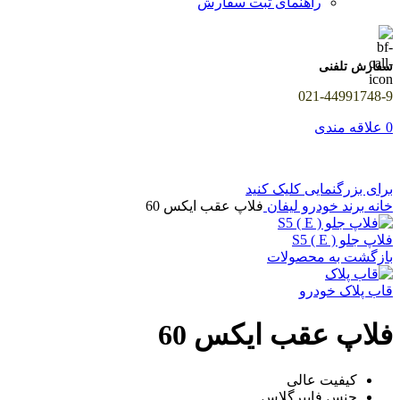
راهنمای ثبت سفارش
سفارش تلفنی
021-44991748-9
0
علاقه مندی
برای بزرگنمایی کلیک کنید
خانه
برند خودرو
لیفان
فلاپ عقب ایکس 60
فلاپ جلو S5 ( E )
بازگشت به محصولات
قاب پلاک خودرو
فلاپ عقب ایکس 60
کیفیت عالی
جنس فایبرگلاس