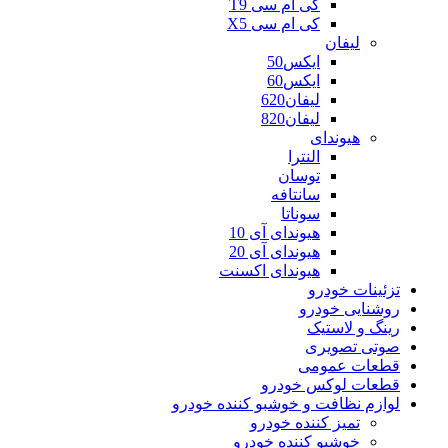
کی ام سی T9
کی ام سی X5
لیفان
ایکس50
ایکس60
لیفان620
لیفان820
هیوندای
النترا
توسان
سانتافه
سوناتا
هیوندای آی 10
هیوندای آی 20
هیوندای اکسنت
تزئینات خودرو
روشنایی خودرو
رینگ و لاستیک
صوتی تصویری
قطعات عمومی
قطعات لوکس خودرو
لوازم نظافت و خوشبو کننده خودرو
تمیز کننده خودرو
خوشبو کننده خودرو