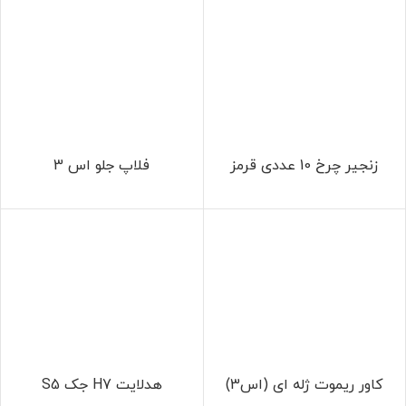
زنجیر چرخ 10 عددی قرمز
فلاپ جلو اس 3
کاور ریموت ژله ای (اس3)
هدلایت H7 جک S5