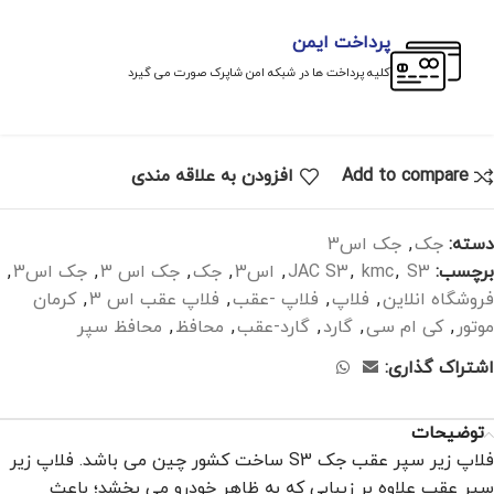
پرداخت ایمن
کلیه پرداخت ها در شبکه امن شاپرک صورت می گیرد
Add to compare
افزودن به علاقه مندی
دسته:
جک
,
جک اس3
برچسب:
S3
,
kmc
,
JAC S3
,
اس3
,
جک
,
جک اس 3
,
جک اس3
,
فروشگاه انلاین
,
فلاپ
,
فلاپ -عقب
,
فلاپ عقب اس 3
,
کرمان
موتور
,
کی ام سی
,
گارد
,
گارد-عقب
,
محافظ
,
محافظ سپر
اشتراک گذاری:
توضیحات
فلاپ زیر سپر عقب جک S3 ساخت کشور چین می باشد. فلاپ زیر
سپر عقب علاوه بر زیبایی که به ظاهر خودرو می بخشد؛ باعث