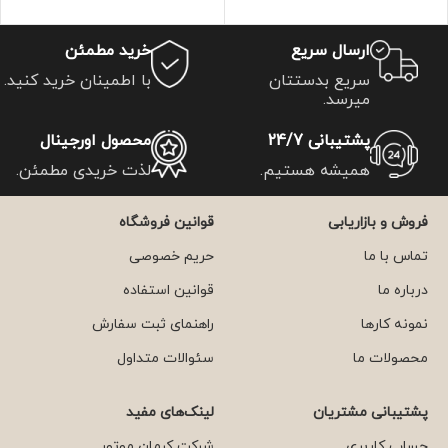
ارسال سریع
خرید مطمئن
سریع بدستتان
با اطمینان خرید کنید.
میرسد.
پشتیبانی 24/7
محصول اورجینال
همیشه هستیم.
لذت خریدی مطمئن.
فروش و بازاریابی
قوانین فروشگاه
تماس با ما
حریم خصوصی
درباره ما
قوانین استفاده
نمونه کارها
راهنمای ثبت سفارش
محصولات ما
سئوالات متداول
پشتیبانی مشتریان
لینک‌های مفید
حساب کاربری
شرکت کرمان موتور