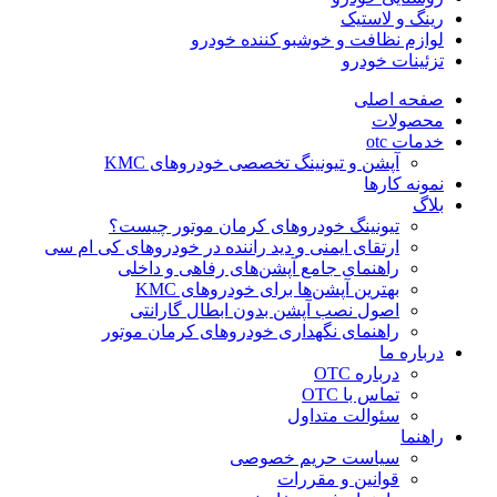
رینگ و لاستیک
لوازم نظافت و خوشبو کننده خودرو
تزئینات خودرو
صفحه اصلی
محصولات
خدمات otc
آپشن و تیونینگ تخصصی خودروهای KMC
نمونه کارها
بلاگ
تیونینگ خودروهای کرمان موتور چیست؟
ارتقای ایمنی و دید راننده در خودروهای کی ام سی
راهنمای جامع آپشن‌های رفاهی و داخلی
بهترین آپشن‌ها برای خودروهای KMC
اصول نصب آپشن بدون ابطال گارانتی
راهنمای نگهداری خودروهای کرمان موتور
درباره ما
درباره OTC
تماس با OTC
سئوالت متداول
راهنما
سیاست حریم خصوصی
قوانین و مقررات