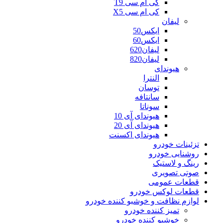
کی ام سی T9
کی ام سی X5
لیفان
ایکس50
ایکس60
لیفان620
لیفان820
هیوندای
النترا
توسان
سانتافه
سوناتا
هیوندای آی 10
هیوندای آی 20
هیوندای اکسنت
تزئینات خودرو
روشنایی خودرو
رینگ و لاستیک
صوتی تصویری
قطعات عمومی
قطعات لوکس خودرو
لوازم نظافت و خوشبو کننده خودرو
تمیز کننده خودرو
خوشبو کننده خودرو