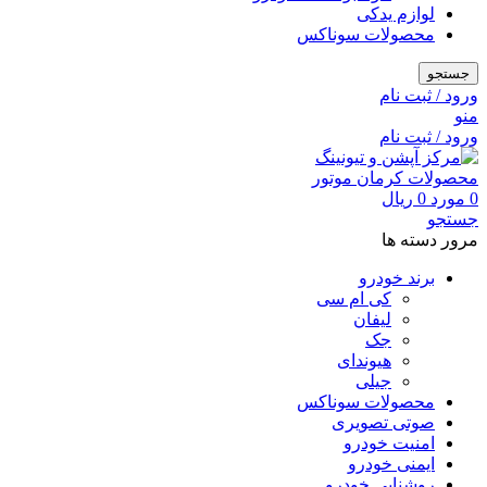
لوازم یدکی
محصولات سوناکس
جستجو
ورود / ثبت نام
منو
ورود / ثبت نام
0
مورد
0
ریال
جستجو
مرور دسته ها
برند خودرو
کی ام سی
لیفان
جک
هیوندای
جیلی
محصولات سوناکس
صوتی تصویری
امنیت خودرو
ایمنی خودرو
روشنایی خودرو