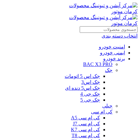
انتخاب دسته بندی
امنیت خودرو
ایمنی خودرو
برند خودرو
BAC X3 PRO
جک
جک اس 5 اتومات
جک اس3
جک اس5 دنده ای
جک جی 4
جک جی 5
جیلی
کی ام سی
کی ام سی A5
کی ام سی J7
کی ام سی K7
کی ام سی T8