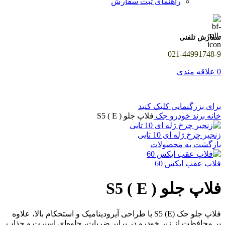
راهنمای ثبت سفارش
سفارش تلفنی
021-44991748-9
0
علاقه مندی
برای بزرگنمایی کلیک کنید
خانه
برند خودرو
جک
فلاپ جلو S5 ( E )
زنجیر چرخ ژله ای 10 تایی
بازگشت به محصولات
فلاپ عقب ایکس 60
فلاپ جلو S5 ( E )
فلاپ جلو جک S5 (E) با طراحی آیرودینامیک و استحکام بالا، علاوه
بر محافظت از زیر خودرو در برابر ضربات، جلوه‌ای اسپرت و جذاب