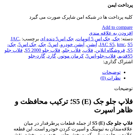
پرداخت ایمن
کلیه پرداخت ها در شبکه امن شاپرک صورت می گیرد
Add to compare
افزودن به علاقه مندی
دسته:
جک
,
جک اس 5 اتومات
,
جک اس5 دنده ای
برچسب:
,
JAC
S5
,
kmc
,
JAC S5
,
آپشن
,
آپشن خودرو
,
اس5
,
جک
,
جک اس5
,
جک-
S5
,
فروشگاه انلاین
,
فلاپ
,
فلاپ جلو
,
فلاپ جلو S5 2000
,
فلاپ جلو
S5قدیم
,
فلاپ-جلو-اس5
,
کرمان موتور
,
گارد
,
گارد-جلو
اشتراک گذاری:
توضیحات
نظرات (0)
توضیحات
فلاپ جلو جک S5 (E)؛ ترکیب محافظت و
ظاهر اسپرت
فلاپ جلو جک S5 (E)
از جمله قطعات پرطرفدار در میان
علاقه‌مندان به تیونینگ و اسپرت کردن خودرو است. این قطعه
علاوه بر جلوه زیبایی که به بخش جلویی خودرو می‌بخشد، نقشی