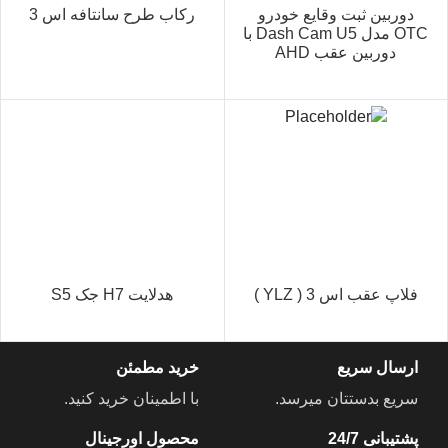
دوربین ثبت وقایع خودرو
رکاب طرح سانتافه اس 3
OTC مدل Dash Cam U5 با
دوربین عقب AHD
فلاپ عقب اس 3 ( YLZ )
هدلایت H7 جک S5
ارسال سریع
خرید مطمئن
سریع بدستتان میرسد.
با اطمینان خرید کنید.
پشتیبانی 24/7
محصول اورجینال