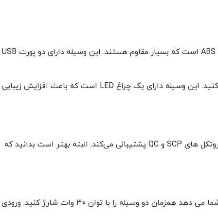
شارژر فندکی GJM000013 دارای جنس بسیار عالی و با کیفیت می باشد. جنس بدنه آن از آلیاژ آلومینیوم، پلاستیک پلی کربنات نسوز و ABS است که بسیار مقاوم هستند. این وسیله دارای دو پورت USB
مزیت شارژر فندکی بیسوس این است که با اکثر دستگاه ها سازگاری دارد و می‌توانید از آن برای شارژ کردن انواع وسایل خود استفاده کنید. این وسیله دارای یک چراغ LED است که باعث افزایش زیبایی
با استفاده از شارژر فندکی فست شارژ بیسوس CGJM000013 می‌توانید خیلی زود دستگاه های خود را شارژ کنید چرا که این شارژر از پروتکل های SCP و QC پشتیبانی می‌کند. البته بهتر است بدانید که
حداکثر توان خروجی شارژر فندکی فست شارژ بیسوس CGJM000013 برابر 60 وات بوده و دارای دو پورت USB است که این امکان را به شما می دهد همزمان دو وسیله را با توان 30 وات شارژ کنید. ورودی