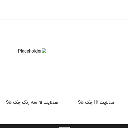
هدلایت H1 جک S5
هدلایت h1 سه رنگ جک S5