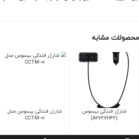
محصولات مشابه
شارژر فندکی بیسوس
شارژر فندکی بیسوس مدل
CCTM-01
(A2727H42)