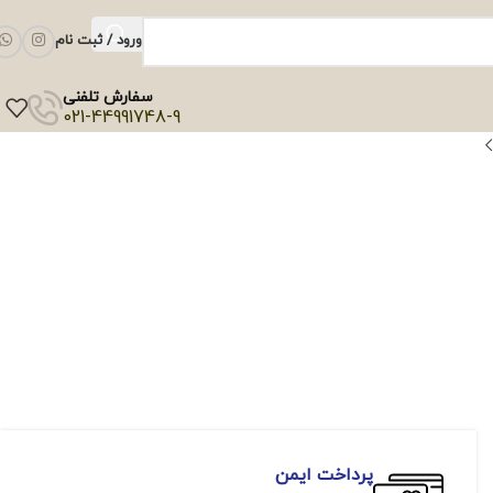
ورود / ثبت نام
سفارش تلفنی
021-44991748-9
پرداخت ایمن