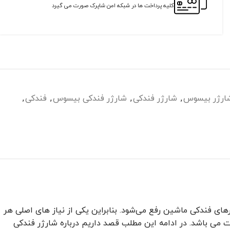
کلیه پرداخت ها در شبکه امن شاپرک صورت می گیرد
ارژر بیسوس
,
شارژر فندکی
,
شارژر فندکی بیسوس
,
فندکی
,
ی فندکی ماشین رفع می‌شود. بنابراین یکی از نیاز های اصلی هر
یدن شارژری با پورت های مناسب است. شارژر فندکی بیسوس GJM000013 دارای دو پورت USB بوده و توان خروجی آن 60 وات می باشد. در ادامه این مطلب قصد داریم درباره شارژر فندکی