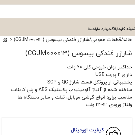
نمونه کارها
بلاگ
درباره ما
راهنما
خانه
قطعات عمومی
شارژر فندکی بیسوس (CGJM000013)
شارژر فندکی بیسوس (CGJM000013)
حداکثر توان خروجی کلی 60 وات
دارای 2 پورت USB
پشتیبانی از پروتکل‌ فست شارژ QC و SCP
ساخته شده از آلیاژ آلومینیوم، پلاستیک ABS و پلی کربنات
مناسب برای: انواع گوشی موبایل، تبلت و سایر دستگاه ها
ولتاژ ورودی: 12-24 ولت
کیفیت اورجینال