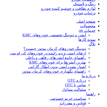
رینگ و لاستیک
لوازم نظافت و خوشبو کننده خودرو
تزئینات خودرو
صفحه اصلی
محصولات
خدمات otc
آپشن و تیونینگ تخصصی خودروهای KMC
نمونه کارها
بلاگ
تیونینگ خودروهای کرمان موتور چیست؟
ارتقای ایمنی و دید راننده در خودروهای کی ام سی
راهنمای جامع آپشن‌های رفاهی و داخلی
بهترین آپشن‌ها برای خودروهای KMC
اصول نصب آپشن بدون ابطال گارانتی
راهنمای نگهداری خودروهای کرمان موتور
درباره ما
درباره OTC
تماس با OTC
سئوالت متداول
راهنما
سیاست حریم خصوصی
قوانین و مقررات