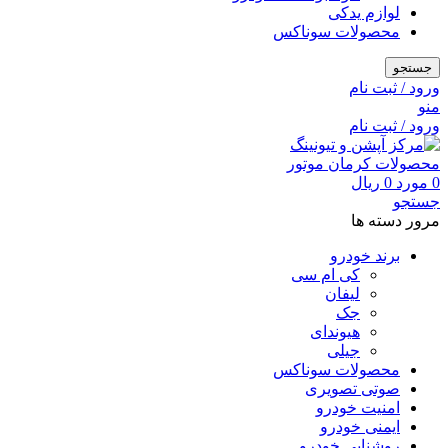
لوازم یدکی
محصولات سوناکس
جستجو
ورود / ثبت نام
منو
ورود / ثبت نام
0
مورد
0
ریال
جستجو
مرور دسته ها
برند خودرو
کی ام سی
لیفان
جک
هیوندای
جیلی
محصولات سوناکس
صوتی تصویری
امنیت خودرو
ایمنی خودرو
روشنایی خودرو