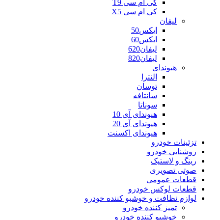
کی ام سی T9
کی ام سی X5
لیفان
ایکس50
ایکس60
لیفان620
لیفان820
هیوندای
النترا
توسان
سانتافه
سوناتا
هیوندای آی 10
هیوندای آی 20
هیوندای اکسنت
تزئینات خودرو
روشنایی خودرو
رینگ و لاستیک
صوتی تصویری
قطعات عمومی
قطعات لوکس خودرو
لوازم نظافت و خوشبو کننده خودرو
تمیز کننده خودرو
خوشبو کننده خودرو