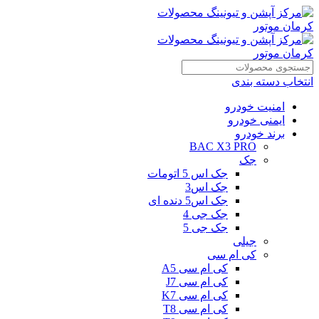
انتخاب دسته بندی
امنیت خودرو
ایمنی خودرو
برند خودرو
BAC X3 PRO
جک
جک اس 5 اتومات
جک اس3
جک اس5 دنده ای
جک جی 4
جک جی 5
جیلی
کی ام سی
کی ام سی A5
کی ام سی J7
کی ام سی K7
کی ام سی T8