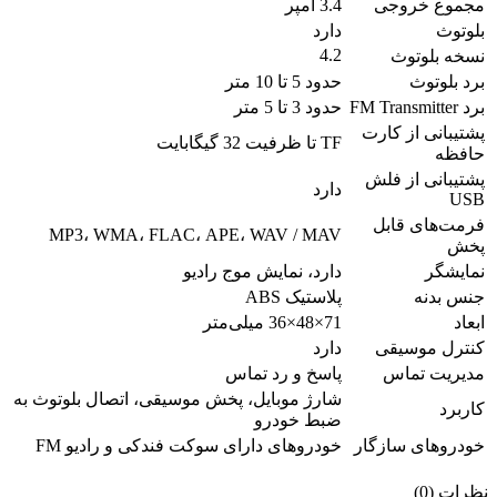
مجموع خروجی
3.4 آمپر
بلوتوث
دارد
4.2
نسخه بلوتوث
برد بلوتوث
حدود 5 تا 10 متر
برد FM Transmitter
حدود 3 تا 5 متر
پشتیبانی از کارت
TF تا ظرفیت 32 گیگابایت
حافظه
پشتیبانی از فلش
دارد
USB
فرمت‌های قابل
MP3، WMA، FLAC، APE، WAV / MAV
پخش
نمایشگر
دارد، نمایش موج رادیو
جنس بدنه
پلاستیک ABS
ابعاد
71×48×36 میلی‌متر
کنترل موسیقی
دارد
مدیریت تماس
پاسخ و رد تماس
شارژ موبایل، پخش موسیقی، اتصال بلوتوث به
کاربرد
ضبط خودرو
خودروهای سازگار
خودروهای دارای سوکت فندکی و رادیو FM
نظرات (0)