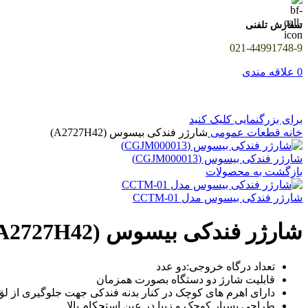
سفارش تلفنی
021-44991748-9
0
علاقه مندی
برای بزرگنمایی کلیک کنید
خانه
قطعات عمومی
شارژر فندکی بیسوس (A2727H42)
شارژر فندکی بیسوس (CGJM000013)
بازگشت به محصولات
شارژر فندکی بیسوس مدل CCTM-01
شارژر فندکی بیسوس (A2727H42)
تعداد درگاه خروجی:دو عدد
قابلیت شارژ دو دستگاه بصورت همزمان
دارای اهرم های کوچک در کنار بدنه فندکی جهت جلوگیری از ل
طراحی بسیار کوچک و زیبا در عین استحکام بالا