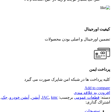
کیفیت اورجینال
تضمین اورجینال و اصلی بودن محصولات
پرداخت ایمن
کلیه پرداخت ها در شبکه امن شاپرک صورت می گیرد
Add to compare
افزودن به علاقه مندی
دسته:
قطعات عمومی
برچسب:
kmc
,
JAC
,
آپشن
,
آپشن خودرو
,
جک
,
اشتراک گذاری:
توضیحات