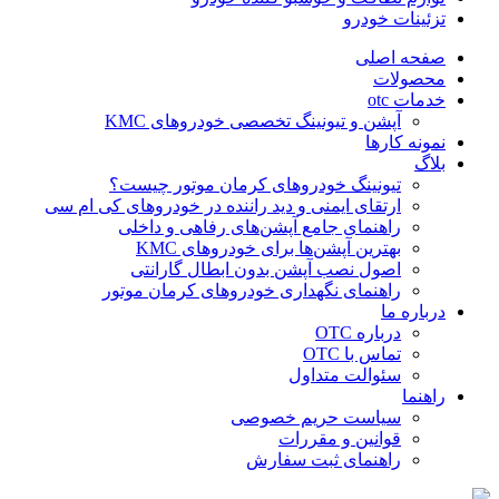
تزئینات خودرو
صفحه اصلی
محصولات
خدمات otc
آپشن و تیونینگ تخصصی خودروهای KMC
نمونه کارها
بلاگ
تیونینگ خودروهای کرمان موتور چیست؟
ارتقای ایمنی و دید راننده در خودروهای کی ام سی
راهنمای جامع آپشن‌های رفاهی و داخلی
بهترین آپشن‌ها برای خودروهای KMC
اصول نصب آپشن بدون ابطال گارانتی
راهنمای نگهداری خودروهای کرمان موتور
درباره ما
درباره OTC
تماس با OTC
سئوالت متداول
راهنما
سیاست حریم خصوصی
قوانین و مقررات
راهنمای ثبت سفارش