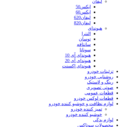
لیفان
ایکس50
ایکس60
لیفان620
لیفان820
هیوندای
النترا
توسان
سانتافه
سوناتا
هیوندای آی 10
هیوندای آی 20
هیوندای اکسنت
تزئینات خودرو
روشنایی خودرو
رینگ و لاستیک
صوتی تصویری
قطعات عمومی
قطعات لوکس خودرو
لوازم نظافت و خوشبو کننده خودرو
تمیز کننده خودرو
خوشبو کننده خودرو
لوازم یدکی
محصولات سوناکس