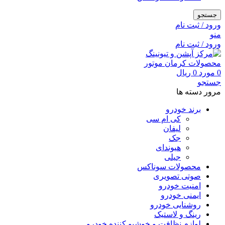
جستجو
ورود / ثبت نام
منو
ورود / ثبت نام
0
مورد
0
ریال
جستجو
مرور دسته ها
برند خودرو
کی ام سی
لیفان
جک
هیوندای
جیلی
محصولات سوناکس
صوتی تصویری
امنیت خودرو
ایمنی خودرو
روشنایی خودرو
رینگ و لاستیک
لوازم نظافت و خوشبو کننده خودرو