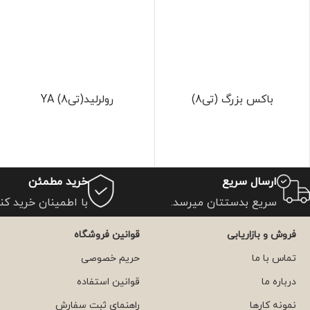
باکس بزرگ (تی8)
رولرلید(تی8) YA
ارسال سریع
خرید مطمئن
سریع بدستتان میرسد.
با اطمینان خرید کنی
فروش و بازاریابی
قوانین فروشگاه
تماس با ما
حریم خصوصی
درباره ما
قوانین استفاده
نمونه کارها
راهنمای ثبت سفارش