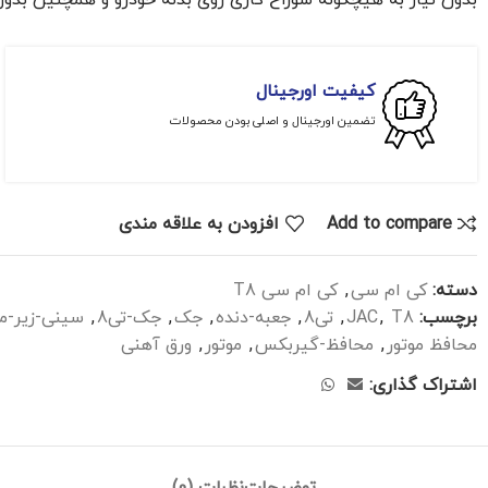
بدون نیاز به هیچگونه سوراخ کاری روی بدنه خودرو و همچنین بدون
کیفیت اورجینال
تضمین اورجینال و اصلی بودن محصولات
Add to compare
افزودن به علاقه مندی
دسته:
کی ام سی
,
کی ام سی T8
برچسب:
T8
,
JAC
,
تی8
,
جعبه-دنده
,
جک
,
جک-تی8
,
سینی-زیر-مو
محافظ موتور
,
محافظ-گیربکس
,
موتور
,
ورق آهنی
اشتراک گذاری: