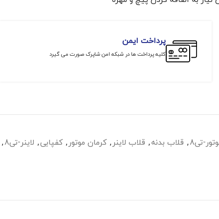
 نیاز به اضافه کردن پیچ و مهره
پرداخت ایمن
کلیه پرداخت ها در شبکه امن شاپرک صورت می گیرد
تور-تی8
,
قلاب بدنه
,
قلاب لاینر
,
کرمان موتور
,
کفپایی
,
لاینر-تی8
,