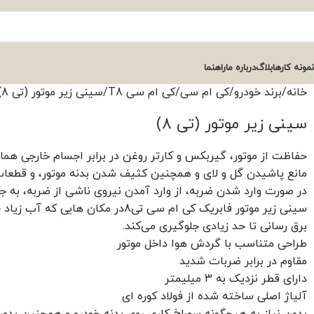
نمونه کارها
بلاگ
درباره ما
راهنما
خانه
برند خودرو
کی ام سی
کی ام سی T8
سینی زیر موتور (تی 8)
سینی زیر موتور (تی 8)
حفاظت از موتور، گیربکس و کارتر روغن در برابر اجسام خارجی ه
مانع پاشیدن گل و لای و همچنین کثیف شدن بدنه موتور، و قطعات
در صورت وارد شدن ضربه، از وارد آمدن نیروی ناشی از ضربه، به جع
سینی زیر موتور فابریک کی ام سی تی8در مکان هایی که آب زیاد جمع شده است، از ورود ناگهانی آب از زیر موتور و اتصالی سیستم
برق رسانی تا حد زیادی جلوگیری می‌کند.
طراحی متناسب با گردش هوا داخل موتور
مقاوم در برابر ضربات شدید
دارای قطر نزدیک به 3 میلیمتر
آلیاژ اصلی ساخته شده از فولاد کوره ای