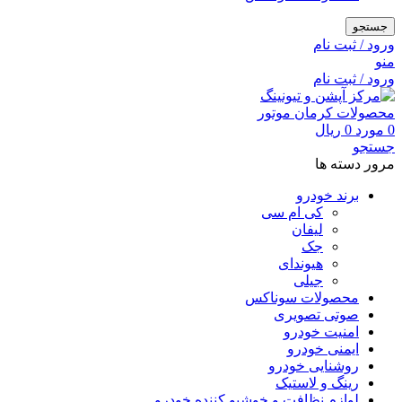
جستجو
ورود / ثبت نام
منو
ورود / ثبت نام
0
مورد
0
ریال
جستجو
مرور دسته ها
برند خودرو
کی ام سی
لیفان
جک
هیوندای
جیلی
محصولات سوناکس
صوتی تصویری
امنیت خودرو
ایمنی خودرو
روشنایی خودرو
رینگ و لاستیک
لوازم نظافت و خوشبو کننده خودرو