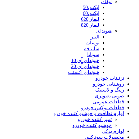
لیفان
ایکس50
ایکس60
لیفان620
لیفان820
هیوندای
النترا
توسان
سانتافه
سوناتا
هیوندای آی 10
هیوندای آی 20
هیوندای اکسنت
تزئینات خودرو
روشنایی خودرو
رینگ و لاستیک
صوتی تصویری
قطعات عمومی
قطعات لوکس خودرو
لوازم نظافت و خوشبو کننده خودرو
تمیز کننده خودرو
خوشبو کننده خودرو
لوازم یدکی
محصولات سوناکس