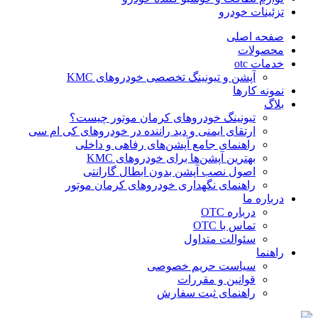
تزئینات خودرو
صفحه اصلی
محصولات
خدمات otc
آپشن و تیونینگ تخصصی خودروهای KMC
نمونه کارها
بلاگ
تیونینگ خودروهای کرمان موتور چیست؟
ارتقای ایمنی و دید راننده در خودروهای کی ام سی
راهنمای جامع آپشن‌های رفاهی و داخلی
بهترین آپشن‌ها برای خودروهای KMC
اصول نصب آپشن بدون ابطال گارانتی
راهنمای نگهداری خودروهای کرمان موتور
درباره ما
درباره OTC
تماس با OTC
سئوالت متداول
راهنما
سیاست حریم خصوصی
قوانین و مقررات
راهنمای ثبت سفارش