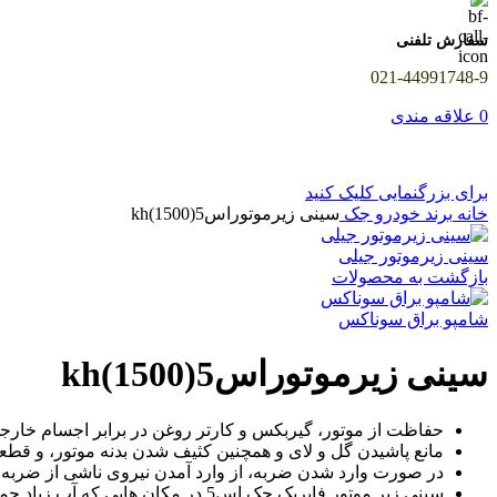
سفارش تلفنی
021-44991748-9
0
علاقه مندی
برای بزرگنمایی کلیک کنید
خانه
برند خودرو
جک
سینی زیرموتوراس5(1500)kh
سینی زیرموتور جیلی
بازگشت به محصولات
شامپو براق سوناکس
سینی زیرموتوراس5(1500)kh
حفاظت از موتور، گیربکس و کارتر روغن در برابر اجسام خار
مانع پاشیدن گل و لای و همچنین کثیف شدن بدنه موتور، و قط
در صورت وارد شدن ضربه، از وارد آمدن نیروی ناشی از ضربه، ب
سینی زیر موتور فابریک جک اس5 در مکان هایی که آب زیاد جمع شده است، از ورود ناگهانی آب از زیر موتور و اتصالی سیستم