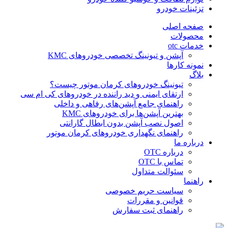
تزئینات خودرو
صفحه اصلی
محصولات
خدمات otc
آپشن و تیونینگ تخصصی خودروهای KMC
نمونه کارها
بلاگ
تیونینگ خودروهای کرمان موتور چیست؟
ارتقای ایمنی و دید راننده در خودروهای کی ام سی
راهنمای جامع آپشن‌های رفاهی و داخلی
بهترین آپشن‌ها برای خودروهای KMC
اصول نصب آپشن بدون ابطال گارانتی
راهنمای نگهداری خودروهای کرمان موتور
درباره ما
درباره OTC
تماس با OTC
سئوالت متداول
راهنما
سیاست حریم خصوصی
قوانین و مقررات
راهنمای ثبت سفارش