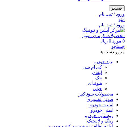
جستجو
ورود / ثبت نام
منو
ورود / ثبت نام
0
مورد
0
ریال
جستجو
مرور دسته ها
برند خودرو
کی ام سی
لیفان
جک
هیوندای
جیلی
محصولات سوناکس
صوتی تصویری
امنیت خودرو
ایمنی خودرو
روشنایی خودرو
رینگ و لاستیک
لوازم نظافت و خوشبو کننده خودرو