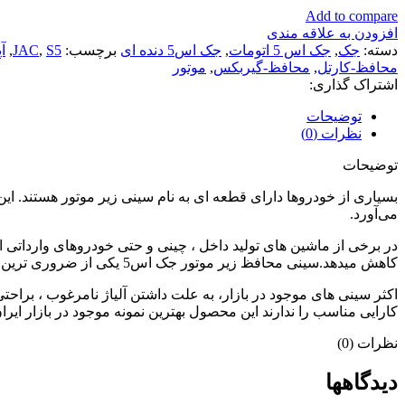
Add to compare
افزودن به علاقه مندی
دسته:
جک
,
جک اس 5 اتومات
,
جک اس5 دنده ای
برچسب:
S5
,
JAC
,
آ
محافظ-کارتل
,
محافظ-گیربکس
,
موتور
اشتراک گذاری:
توضیحات
نظرات (0)
توضیحات
بسیاری از خودروها دارای قطعه ای به نام سینی زیر موتور هستند. 
می‌آورد.
در برخی از ماشین های تولید داخل ، چینی و حتی خودروهای وارداتی 
کاهش میدهد.سینی محافظ زیر موتور جک اس5 یکی از ضروری ترین قطعات برای این خودرو میباشد.
اکثر سینی های موجود در بازار، به علت داشتن آلیاژ نامرغوب ، براح
کارایی مناسب را ندارند این محصول بهترین نمونه موجود در بازار ایر
نظرات (0)
دیدگاهها