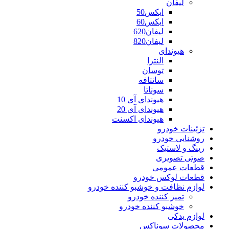
لیفان
ایکس50
ایکس60
لیفان620
لیفان820
هیوندای
النترا
توسان
سانتافه
سوناتا
هیوندای آی 10
هیوندای آی 20
هیوندای اکسنت
تزئینات خودرو
روشنایی خودرو
رینگ و لاستیک
صوتی تصویری
قطعات عمومی
قطعات لوکس خودرو
لوازم نظافت و خوشبو کننده خودرو
تمیز کننده خودرو
خوشبو کننده خودرو
لوازم یدکی
محصولات سوناکس