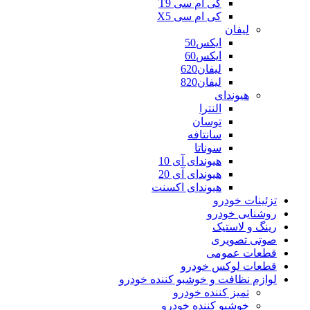
کی ام سی T9
کی ام سی X5
لیفان
ایکس50
ایکس60
لیفان620
لیفان820
هیوندای
النترا
توسان
سانتافه
سوناتا
هیوندای آی 10
هیوندای آی 20
هیوندای اکسنت
تزئینات خودرو
روشنایی خودرو
رینگ و لاستیک
صوتی تصویری
قطعات عمومی
قطعات لوکس خودرو
لوازم نظافت و خوشبو کننده خودرو
تمیز کننده خودرو
خوشبو کننده خودرو