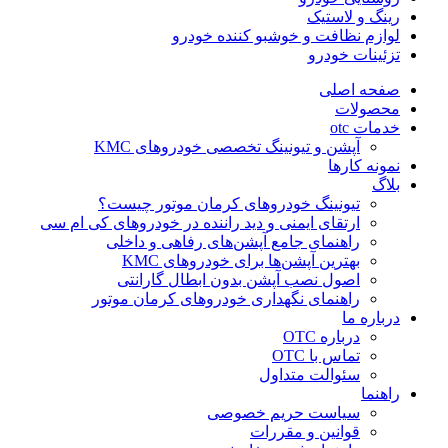
رینگ و لاستیک
لوازم نظافت و خوشبو کننده خودرو
تزئینات خودرو
صفحه اصلی
محصولات
خدمات otc
آپشن و تیونینگ تخصصی خودروهای KMC
نمونه کارها
بلاگ
تیونینگ خودروهای کرمان موتور چیست؟
ارتقای ایمنی و دید راننده در خودروهای کی ام سی
راهنمای جامع آپشن‌های رفاهی و داخلی
بهترین آپشن‌ها برای خودروهای KMC
اصول نصب آپشن بدون ابطال گارانتی
راهنمای نگهداری خودروهای کرمان موتور
درباره ما
درباره OTC
تماس با OTC
سئوالت متداول
راهنما
سیاست حریم خصوصی
قوانین و مقررات