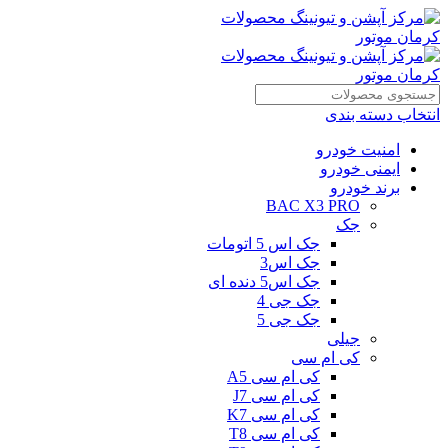
انتخاب دسته بندی
امنیت خودرو
ایمنی خودرو
برند خودرو
BAC X3 PRO
جک
جک اس 5 اتومات
جک اس3
جک اس5 دنده ای
جک جی 4
جک جی 5
جیلی
کی ام سی
کی ام سی A5
کی ام سی J7
کی ام سی K7
کی ام سی T8