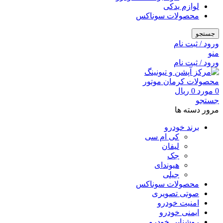
لوازم یدکی
محصولات سوناکس
جستجو
ورود / ثبت نام
منو
ورود / ثبت نام
0
مورد
0
ریال
جستجو
مرور دسته ها
برند خودرو
کی ام سی
لیفان
جک
هیوندای
جیلی
محصولات سوناکس
صوتی تصویری
امنیت خودرو
ایمنی خودرو
روشنایی خودرو