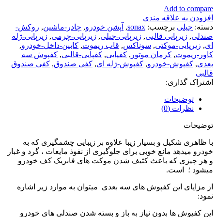
Add to compare
افزودن به علاقه مندی
دسته:
جیلی
برچسب:
sonax
,
آپشن خودرو
,
چادر-ماشین
,
روکش-
صندلی
,
زیرپایی قالبی
,
زیرپایی-جیلی
,
زیرپایی-چرمی
,
زیرپایی-ژله
ای
,
زیرپایی-موکتی
,
سوناکس
,
قاب ریموت
,
کابین-داخل-خودرو
,
کاور-ریموت
,
کرمان موتور
,
کفپایی
,
کفپایی-قالبی
,
کفپوش سه
بعدی
,
کفپوش-خودرو
,
کفپوش-ژله ای
,
کفی صندوق
,
کفی صندوق
قالبی
اشتراک گذاری:
توضیحات
نظرات (0)
توضیحات
با ظاهری شکیل و بسیار زیبا علاوه بر زیبایی چشمگیری که به
خودرو میدهد مانع خوبی برای جلوگیری از نفوذ مایعات ، گرد و غبار
و هر چیزی که باعث کثیف شدن موکت های فابریک کف خودرو
میشود ؛ است.
از مزایای این کفپوش های سه بعدی میتوان به موارد زیر اشاره
نمود:
این کفپوش ها بدون نیاز به باز و بسته شدن صندلی های خودرو