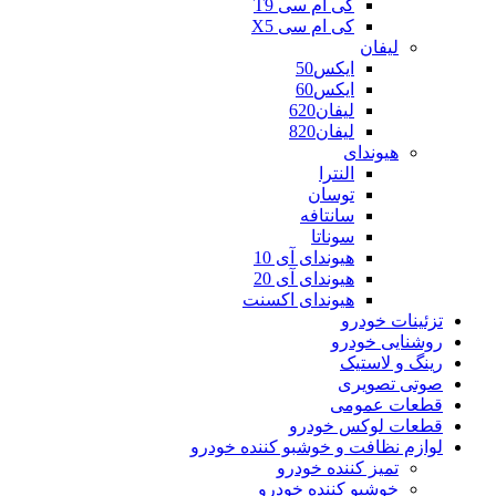
کی ام سی T9
کی ام سی X5
لیفان
ایکس50
ایکس60
لیفان620
لیفان820
هیوندای
النترا
توسان
سانتافه
سوناتا
هیوندای آی 10
هیوندای آی 20
هیوندای اکسنت
تزئینات خودرو
روشنایی خودرو
رینگ و لاستیک
صوتی تصویری
قطعات عمومی
قطعات لوکس خودرو
لوازم نظافت و خوشبو کننده خودرو
تمیز کننده خودرو
خوشبو کننده خودرو