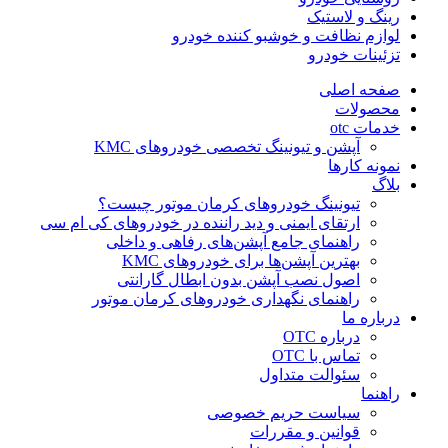
رینگ و لاستیک
لوازم نظافت و خوشبو کننده خودرو
تزئینات خودرو
صفحه اصلی
محصولات
خدمات otc
آپشن و تیونینگ تخصصی خودروهای KMC
نمونه کارها
بلاگ
تیونینگ خودروهای کرمان موتور چیست؟
ارتقای ایمنی و دید راننده در خودروهای کی ام سی
راهنمای جامع آپشن‌های رفاهی و داخلی
بهترین آپشن‌ها برای خودروهای KMC
اصول نصب آپشن بدون ابطال گارانتی
راهنمای نگهداری خودروهای کرمان موتور
درباره ما
درباره OTC
تماس با OTC
سئوالت متداول
راهنما
سیاست حریم خصوصی
قوانین و مقررات