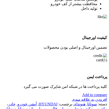
محافظت بیشتر از کف خودرو
تولید داخل
کیفیت اورجینال
تضمین اورجینال و اصلی بودن محصولات
پرداخت ایمن
کلیه پرداخت ها در شبکه امن شاپرک صورت می گیرد
Add to compare
افزودن به علاقه مندی
دسته:
سوناتا
,
هیوندای
برچسب:
HYUNDAI
,
آپشن خودرو
,
چادر-
ماشین
,
روکش-صندلی
,
زیرپایی قالبی
,
زیرپایی-نانو-سوناتا
,
سوناتا
,