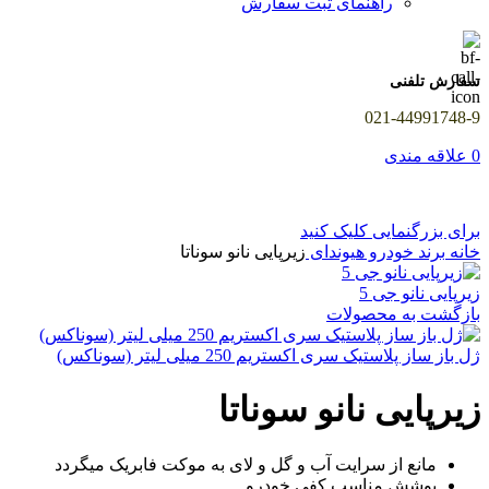
راهنمای ثبت سفارش
سفارش تلفنی
021-44991748-9
0
علاقه مندی
برای بزرگنمایی کلیک کنید
خانه
برند خودرو
هیوندای
زیرپایی نانو سوناتا
زیرپایی نانو جی 5
بازگشت به محصولات
ژل باز ساز پلاستیک سری اکستریم 250 میلی لیتر (سوناکس)
زیرپایی نانو سوناتا
مانع از سرایت آب و گل و لای به موکت فابریک میگردد
پوشش مناسب کفی خودرو