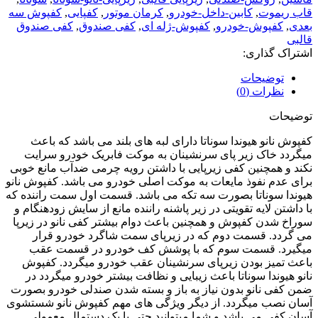
قاب ریموت
,
کابین-داخل-خودرو
,
کرمان موتور
,
کفپایی
,
کفپوش سه
بعدی
,
کفپوش-خودرو
,
کفپوش-ژله ای
,
کفی صندوق
,
کفی صندوق
قالبی
اشتراک گذاری:
توضیحات
نظرات (0)
توضیحات
کفپوش نانو هیوندا سوناتا دارای لبه های بلند می باشد که باعث
میگردد خاک زیر پای سرنشینان به موکت فابریک خودرو سرایت
نکند و همچنین کفی زیرپایی با داشتن رویه چرمی ضدآب مانع خوبی
برای عدم نفوذ مایعات به موکت اصلی خودرو می باشد. کفپوش نانو
هیوندا سوناتا بصورت سه تکه می باشد. قسمت اول سمت راننده که
با داشتن لایه تقویتی در زیر پاشنه راننده مانع از سایش زودهنگام و
سوراخ شدن کفپوش و همچنین باعث دوام بیشتر کفی نانو در زیرپا
می گردد. قسمت دوم که در زیرپای سمت شاگرد خودرو قرار
میگیرد. قسمت سوم که با پوشش کف خودرو در قسمت عقب
باعث تمیز بودن زیرپای سرنشینان عقب خودرو میگردد. کفپوش
نانو هیوندا سوناتا باعث زیبایی و نظافت بیشتر خودرو میگردد در
ضمن کفی نانو بدون نیاز به باز و بسته شدن صندلی خودرو بصورت
آسان نصب میگردد. از دیگر ویژگی های مهم کفپوش نانو شستشوی
آسان کفی می باشد و شما میتوانید حتی با یک دستمال معمولی