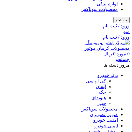
لوازم یدکی
محصولات سوناکس
جستجو
ورود / ثبت نام
منو
ورود / ثبت نام
0
مورد
0
ریال
جستجو
مرور دسته ها
برند خودرو
کی ام سی
لیفان
جک
هیوندای
جیلی
محصولات سوناکس
صوتی تصویری
امنیت خودرو
ایمنی خودرو
روشنایی خودرو