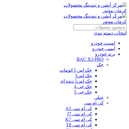
انتخاب دسته بندی
امنیت خودرو
ایمنی خودرو
برند خودرو
BAC X3 PRO
جک
جک اس 5 اتومات
جک اس3
جک اس5 دنده ای
جک جی 4
جک جی 5
جیلی
کی ام سی
کی ام سی A5
کی ام سی J7
کی ام سی K7
کی ام سی T8