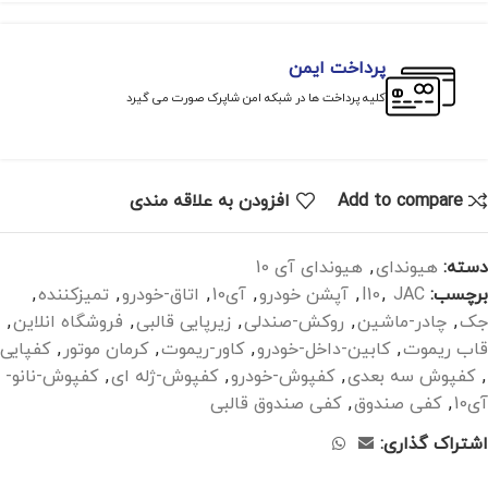
پرداخت ایمن
کلیه پرداخت ها در شبکه امن شاپرک صورت می گیرد
Add to compare
افزودن به علاقه مندی
دسته:
هیوندای
,
هیوندای آی 10
برچسب:
JAC
,
I10
,
آپشن خودرو
,
آی10
,
اتاق-خودرو
,
تمیزکننده
,
جک
,
چادر-ماشین
,
روکش-صندلی
,
زیرپایی قالبی
,
فروشگاه انلاین
,
قاب ریموت
,
کابین-داخل-خودرو
,
کاور-ریموت
,
کرمان موتور
,
کفپایی
,
کفپوش سه بعدی
,
کفپوش-خودرو
,
کفپوش-ژله ای
,
کفپوش-نانو-
آی10
,
کفی صندوق
,
کفی صندوق قالبی
اشتراک گذاری: