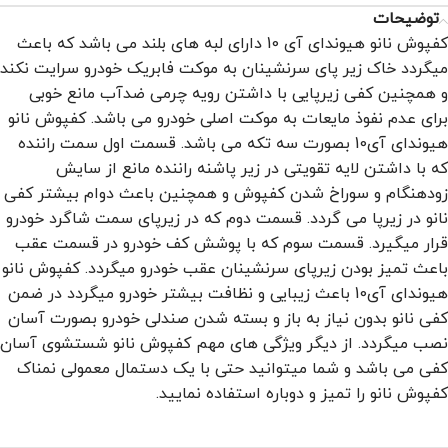
توضیحات
کفپوش نانو هیوندای آی 10 دارای لبه های بلند می باشد که باعث
میگردد خاک زیر پای سرنشینان به موکت فابریک خودرو سرایت نکند
و همچنین کفی زیرپایی با داشتن رویه چرمی ضدآب مانع خوبی
برای عدم نفوذ مایعات به موکت اصلی خودرو می باشد. کفپوش نانو
هیوندای آی10 بصورت سه تکه می باشد. قسمت اول سمت راننده
که با داشتن لایه تقویتی در زیر پاشنه راننده مانع از سایش
زودهنگام و سوراخ شدن کفپوش و همچنین باعث دوام بیشتر کفی
نانو در زیرپا می گردد. قسمت دوم که در زیرپای سمت شاگرد خودرو
قرار میگیرد. قسمت سوم که با پوشش کف خودرو در قسمت عقب
باعث تمیز بودن زیرپای سرنشینان عقب خودرو میگردد. کفپوش نانو
هیوندای آی10 باعث زیبایی و نظافت بیشتر خودرو میگردد در ضمن
کفی نانو بدون نیاز به باز و بسته شدن صندلی خودرو بصورت آسان
نصب میگردد. از دیگر ویژگی های مهم کفپوش نانو شستشوی آسان
کفی می باشد و شما میتوانید حتی با یک دستمال معمولی نمناک
کفپوش نانو را تمیز و دوباره استفاده نمایید.