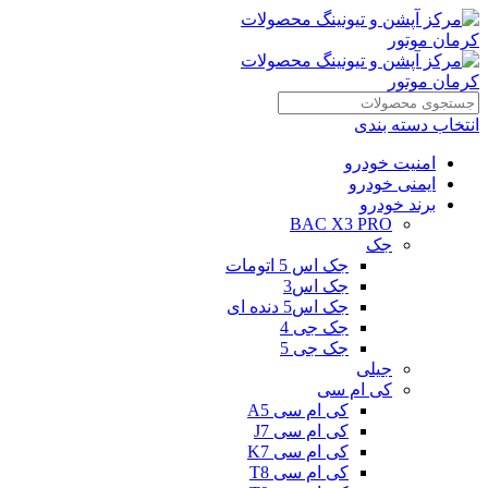
انتخاب دسته بندی
امنیت خودرو
ایمنی خودرو
برند خودرو
BAC X3 PRO
جک
جک اس 5 اتومات
جک اس3
جک اس5 دنده ای
جک جی 4
جک جی 5
جیلی
کی ام سی
کی ام سی A5
کی ام سی J7
کی ام سی K7
کی ام سی T8