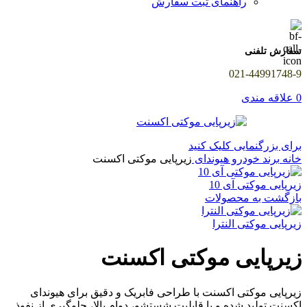
راهنمای ثبت سفارش
سفارش تلفنی
021-44991748-9
0
علاقه مندی
برای بزرگنمایی کلیک کنید
خانه
برند خودرو
هیوندای
زیرپایی موکتی اکسنت
زیرپایی موکتی آی 10
بازگشت به محصولات
زیرپایی موکتی النترا
زیرپایی موکتی اکسنت
زیرپایی موکتی اکسنت با طراحی فابریک و دقیق برای هیوندای
اکسنت تولید شده و با قابلیت شستشو، دوام بالا، جلوگیری از نفوذ