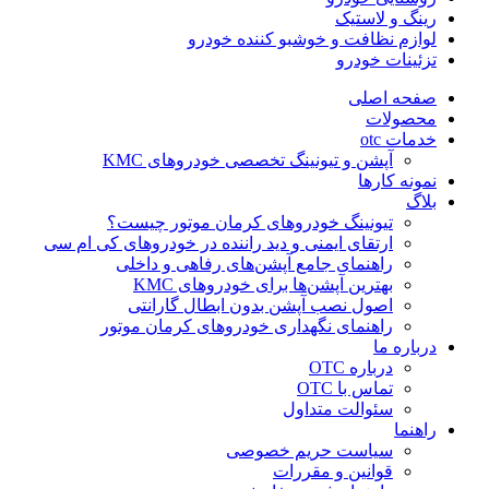
رینگ و لاستیک
لوازم نظافت و خوشبو کننده خودرو
تزئینات خودرو
صفحه اصلی
محصولات
خدمات otc
آپشن و تیونینگ تخصصی خودروهای KMC
نمونه کارها
بلاگ
تیونینگ خودروهای کرمان موتور چیست؟
ارتقای ایمنی و دید راننده در خودروهای کی ام سی
راهنمای جامع آپشن‌های رفاهی و داخلی
بهترین آپشن‌ها برای خودروهای KMC
اصول نصب آپشن بدون ابطال گارانتی
راهنمای نگهداری خودروهای کرمان موتور
درباره ما
درباره OTC
تماس با OTC
سئوالت متداول
راهنما
سیاست حریم خصوصی
قوانین و مقررات