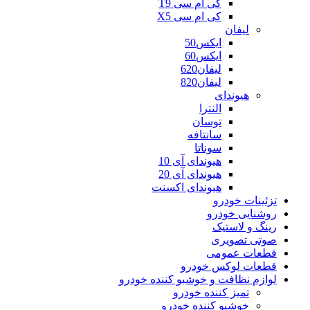
کی ام سی T9
کی ام سی X5
لیفان
ایکس50
ایکس60
لیفان620
لیفان820
هیوندای
النترا
توسان
سانتافه
سوناتا
هیوندای آی 10
هیوندای آی 20
هیوندای اکسنت
تزئینات خودرو
روشنایی خودرو
رینگ و لاستیک
صوتی تصویری
قطعات عمومی
قطعات لوکس خودرو
لوازم نظافت و خوشبو کننده خودرو
تمیز کننده خودرو
خوشبو کننده خودرو