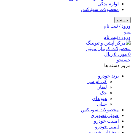
لوازم یدکی
محصولات سوناکس
جستجو
ورود / ثبت نام
منو
ورود / ثبت نام
0
مورد
0
ریال
جستجو
مرور دسته ها
برند خودرو
کی ام سی
لیفان
جک
هیوندای
جیلی
محصولات سوناکس
صوتی تصویری
امنیت خودرو
ایمنی خودرو
روشنایی خودرو