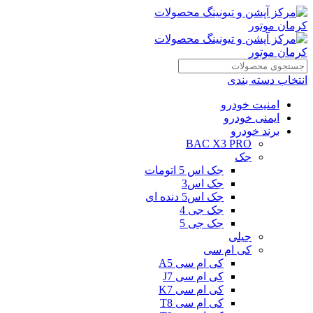
انتخاب دسته بندی
امنیت خودرو
ایمنی خودرو
برند خودرو
BAC X3 PRO
جک
جک اس 5 اتومات
جک اس3
جک اس5 دنده ای
جک جی 4
جک جی 5
جیلی
کی ام سی
کی ام سی A5
کی ام سی J7
کی ام سی K7
کی ام سی T8