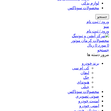
لوازم یدکی
محصولات سوناکس
جستجو
ورود / ثبت نام
منو
ورود / ثبت نام
0
مورد
0
ریال
جستجو
مرور دسته ها
برند خودرو
کی ام سی
لیفان
جک
هیوندای
جیلی
محصولات سوناکس
صوتی تصویری
امنیت خودرو
ایمنی خودرو
روشنایی خودرو