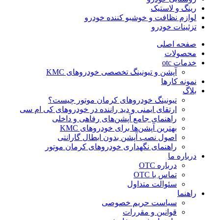
رینگ و لاستیک
لوازم نظافت و خوشبو کننده خودرو
تزئینات خودرو
صفحه اصلی
محصولات
خدمات otc
آپشن و تیونینگ تخصصی خودروهای KMC
نمونه کارها
بلاگ
تیونینگ خودروهای کرمان موتور چیست؟
ارتقای ایمنی و دید راننده در خودروهای کی ام سی
راهنمای جامع آپشن‌های رفاهی و داخلی
بهترین آپشن‌ها برای خودروهای KMC
اصول نصب آپشن بدون ابطال گارانتی
راهنمای نگهداری خودروهای کرمان موتور
درباره ما
درباره OTC
تماس با OTC
سئوالت متداول
راهنما
سیاست حریم خصوصی
قوانین و مقررات