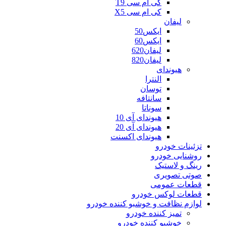
کی ام سی T9
کی ام سی X5
لیفان
ایکس50
ایکس60
لیفان620
لیفان820
هیوندای
النترا
توسان
سانتافه
سوناتا
هیوندای آی 10
هیوندای آی 20
هیوندای اکسنت
تزئینات خودرو
روشنایی خودرو
رینگ و لاستیک
صوتی تصویری
قطعات عمومی
قطعات لوکس خودرو
لوازم نظافت و خوشبو کننده خودرو
تمیز کننده خودرو
خوشبو کننده خودرو