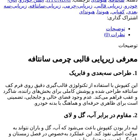
خودرو
,
زیرپایی قالبی
,
زیرپایی-چرمی
,
زیرپایی-سانتافه
,
زیرپایی-سه
بعدی
,
کفپایی
,
هیوندا
,
هیوندای
اشتراک گذاری:
توضیحات
نظرات (0)
توضیحات
معرفی زیرپایی قالبی چرمی سانتافه
1.
طراحی سه‌بعدی و فابریک
این کفپوش با استفاده از تکنولوژی قالب‌گیری دقیق روی فرم کف
سانتافه طراحی شده و پوشش کاملی برای بخش‌های راننده، شاگرد
و عقب فراهم می‌کند. عدم وجود فضای خالی و جابجایی، تضمینی
است برای ظاهری حرفه‌ای و هماهنگ با بدنه خودرو.
2.
مقاوم در برابر آب، گل و لای
لبه‌ دار بودن کفپوش باعث می‌شود که آب، گل و باران نتواند به
موکت اصلی نفوذ کند. این عملکرد به‌خصوص در فصل زمستان و
بارندگی اهمیت دوچندانی دارد.