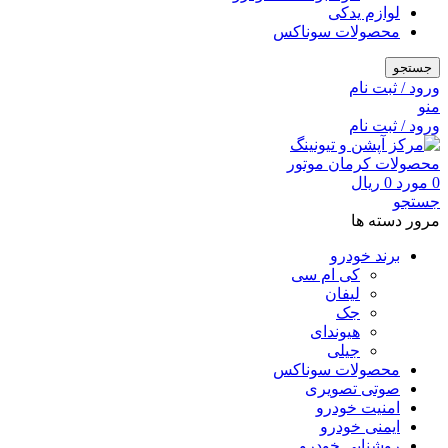
لوازم یدکی
محصولات سوناکس
جستجو
ورود / ثبت نام
منو
ورود / ثبت نام
0
مورد
0
ریال
جستجو
مرور دسته ها
برند خودرو
کی ام سی
لیفان
جک
هیوندای
جیلی
محصولات سوناکس
صوتی تصویری
امنیت خودرو
ایمنی خودرو
روشنایی خودرو