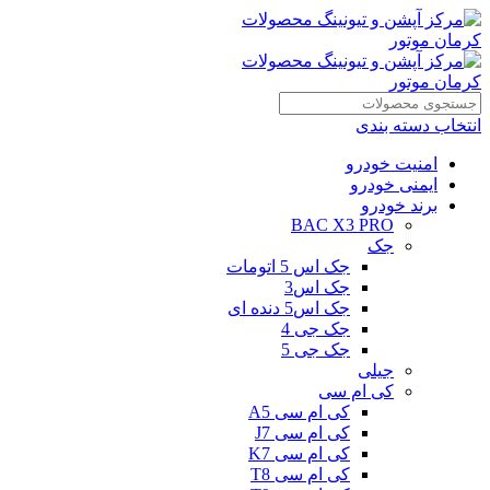
انتخاب دسته بندی
امنیت خودرو
ایمنی خودرو
برند خودرو
BAC X3 PRO
جک
جک اس 5 اتومات
جک اس3
جک اس5 دنده ای
جک جی 4
جک جی 5
جیلی
کی ام سی
کی ام سی A5
کی ام سی J7
کی ام سی K7
کی ام سی T8