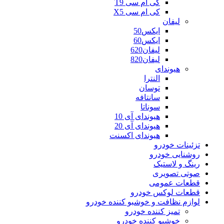
کی ام سی T9
کی ام سی X5
لیفان
ایکس50
ایکس60
لیفان620
لیفان820
هیوندای
النترا
توسان
سانتافه
سوناتا
هیوندای آی 10
هیوندای آی 20
هیوندای اکسنت
تزئینات خودرو
روشنایی خودرو
رینگ و لاستیک
صوتی تصویری
قطعات عمومی
قطعات لوکس خودرو
لوازم نظافت و خوشبو کننده خودرو
تمیز کننده خودرو
خوشبو کننده خودرو