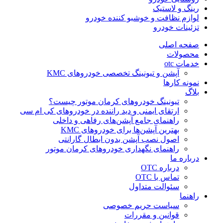
رینگ و لاستیک
لوازم نظافت و خوشبو کننده خودرو
تزئینات خودرو
صفحه اصلی
محصولات
خدمات otc
آپشن و تیونینگ تخصصی خودروهای KMC
نمونه کارها
بلاگ
تیونینگ خودروهای کرمان موتور چیست؟
ارتقای ایمنی و دید راننده در خودروهای کی ام سی
راهنمای جامع آپشن‌های رفاهی و داخلی
بهترین آپشن‌ها برای خودروهای KMC
اصول نصب آپشن بدون ابطال گارانتی
راهنمای نگهداری خودروهای کرمان موتور
درباره ما
درباره OTC
تماس با OTC
سئوالت متداول
راهنما
سیاست حریم خصوصی
قوانین و مقررات