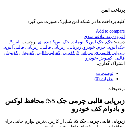
پرداخت ایمن
کلیه پرداخت ها در شبکه امن شاپرک صورت می گیرد
Add to compare
افزودن به علاقه مندی
دسته:
جک
,
جک اس 5 اتومات
,
جک اس5 دنده ای
برچسب:
اس5
,
جک اس5
,
چرم
,
خودرو
,
زیرپایی
,
زیرپایی قالبی
,
زیرپایی قالبی اس5
,
زیرپایی قالبی چرمی اس5
,
کفپایی
,
کفپایی-قالبی
,
کفپوش
,
کفپوش
قالبی
,
کفپوش-خودرو
اشتراک گذاری:
توضیحات
نظرات (0)
توضیحات
زیرپایی قالبی چرمی جک S5؛ محافظ لوکس
و بادوام کف خودرو
زیرپایی قالبی چرمی جک S5
یکی از کاربردی‌ترین لوازم جانبی برای
محافظت و زیبایی فضای داخلی خودرو است.