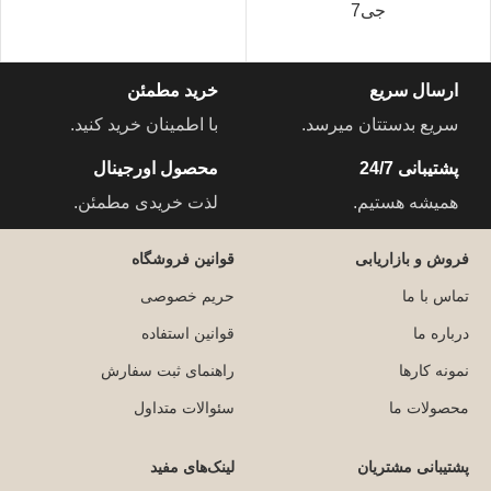
جی7
ارسال سریع
خرید مطمئن
سریع بدستتان میرسد.
با اطمینان خرید کنید.
پشتیبانی 24/7
محصول اورجینال
همیشه هستیم.
لذت خریدی مطمئن.
فروش و بازاریابی
قوانین فروشگاه
تماس با ما
حریم خصوصی
درباره ما
قوانین استفاده
نمونه کارها
راهنمای ثبت سفارش
محصولات ما
سئوالات متداول
پشتیبانی مشتریان
لینک‌های مفید