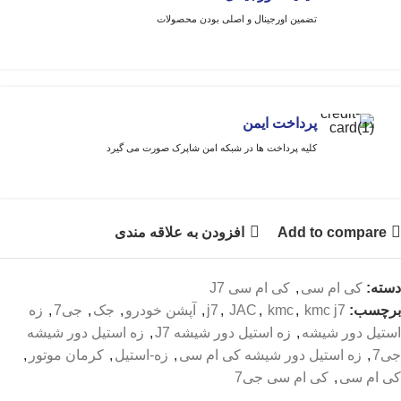
تضمین اورجینال و اصلی بودن محصولات
پرداخت ایمن
کلیه پرداخت ها در شبکه امن شاپرک صورت می گیرد
Add to compare
افزودن به علاقه مندی
دسته:
کی ام سی
,
کی ام سی J7
برچسب:
kmc j7
,
kmc
,
JAC
,
j7
,
آپشن خودرو
,
جک
,
جی7
,
زه
استیل دور شیشه
,
زه استیل دور شیشه J7
,
زه استیل دور شیشه
جی7
,
زه استیل دور شیشه کی ام سی
,
زه-استیل
,
کرمان موتور
,
کی ام سی
,
کی ام سی جی7