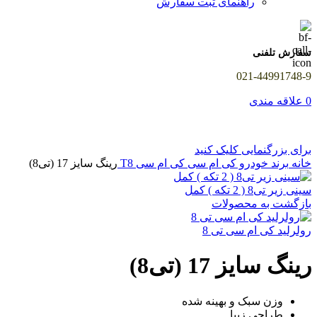
راهنمای ثبت سفارش
سفارش تلفنی
021-44991748-9
0
علاقه مندی
برای بزرگنمایی کلیک کنید
خانه
برند خودرو
کی ام سی
کی ام سی T8
رینگ سایز 17 (تی8)
سینی زیر تی8 ( 2 تکه ) کمل
بازگشت به محصولات
رولرلید کی ام سی تی 8
رینگ سایز 17 (تی8)
وزن سبک و بهینه شده
طراحی زیبا