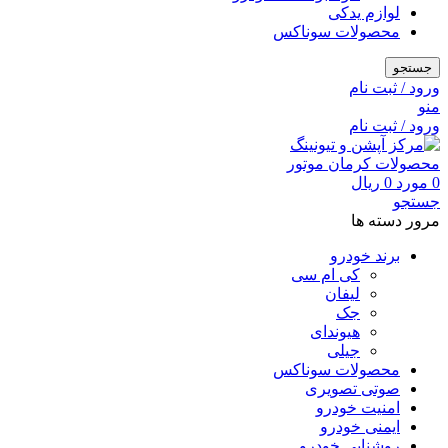
لوازم یدکی
محصولات سوناکس
جستجو
ورود / ثبت نام
منو
ورود / ثبت نام
0
مورد
0
ریال
جستجو
مرور دسته ها
برند خودرو
کی ام سی
لیفان
جک
هیوندای
جیلی
محصولات سوناکس
صوتی تصویری
امنیت خودرو
ایمنی خودرو
روشنایی خودرو