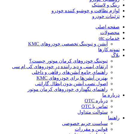
رینگ و لاستیک
لوازم نظافت و خوشبو کننده خودرو
تزئینات خودرو
صفحه اصلی
محصولات
خدمات otc
آپشن و تیونینگ تخصصی خودروهای KMC
نمونه کارها
بلاگ
تیونینگ خودروهای کرمان موتور چیست؟
ارتقای ایمنی و دید راننده در خودروهای کی ام سی
راهنمای جامع آپشن‌های رفاهی و داخلی
بهترین آپشن‌ها برای خودروهای KMC
اصول نصب آپشن بدون ابطال گارانتی
راهنمای نگهداری خودروهای کرمان موتور
درباره ما
درباره OTC
تماس با OTC
سئوالت متداول
راهنما
سیاست حریم خصوصی
قوانین و مقررات