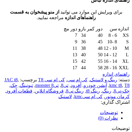
راهنمای اندازه لباس
برای ویرایش این موارد می توانید
از منو پیشخوان به قسمت
راهنماهای اندازه
مراجعه نمایید.
اندازه
سن
دور کمر
بازو
دور مچ
7
34
40
6 - 8
XS
9
36
45
8 -10
S
11
38
48
10 - 12
M
13
40
50
12 - 14
L
15
42
55
14 - 16
XL
17
44
58
16 - 28
XXL
راهنمای اندازه
دسته:
رینگ و لاستیک
,
کی ام سی
,
کی ام سی T8
برچسب:
,
JAC t8
T8
,
kmc t8
,
آپشن خودرو
,
آفرود
,
تی8
,
تی8 monster
,
تیونینگ
,
جک
,
جک-تی8
,
رینگ
,
رینگ t8
,
رینگ تی8
,
فروشگاه انلاین
,
قطعات آفرود
,
کرمان موتور
,
کی ام سیkmc
,
لاستیک
اشتراک گذاری:
توضیحات
نظرات (0)
توضیحات