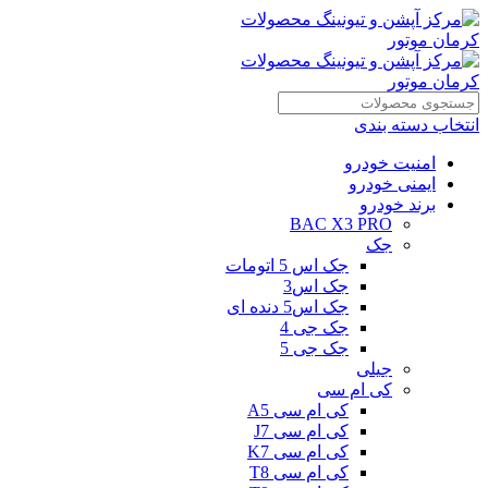
انتخاب دسته بندی
امنیت خودرو
ایمنی خودرو
برند خودرو
BAC X3 PRO
جک
جک اس 5 اتومات
جک اس3
جک اس5 دنده ای
جک جی 4
جک جی 5
جیلی
کی ام سی
کی ام سی A5
کی ام سی J7
کی ام سی K7
کی ام سی T8