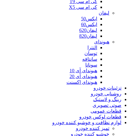
کی ام سی T9
کی ام سی X5
لیفان
ایکس50
ایکس60
لیفان620
لیفان820
هیوندای
النترا
توسان
سانتافه
سوناتا
هیوندای آی 10
هیوندای آی 20
هیوندای اکسنت
تزئینات خودرو
روشنایی خودرو
رینگ و لاستیک
صوتی تصویری
قطعات عمومی
قطعات لوکس خودرو
لوازم نظافت و خوشبو کننده خودرو
تمیز کننده خودرو
خوشبو کننده خودرو