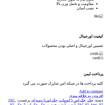
مقاومت و تحمل وزن بالا
نصب آسان
کیفیت اورجینال
تضمین اورجینال و اصلی بودن محصولات
پرداخت ایمن
کلیه پرداخت ها در شبکه امن شاپرک صورت می گیرد
Add to compare
افزودن به علاقه مندی
دسته:
جک
,
جک اس 5 اتومات
,
جک اس5 دنده ای
برچسب:
,
JAC
S5
,
kmc
,
JAC S5
,
آپشن
,
آپشن خودرو
,
جک
,
جک اس5
,
جک- S5
,