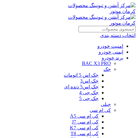
انتخاب دسته بندی
امنیت خودرو
ایمنی خودرو
برند خودرو
BAC X3 PRO
جک
جک اس 5 اتومات
جک اس3
جک اس5 دنده ای
جک جی 4
جک جی 5
جیلی
کی ام سی
کی ام سی A5
کی ام سی J7
کی ام سی K7
کی ام سی T8