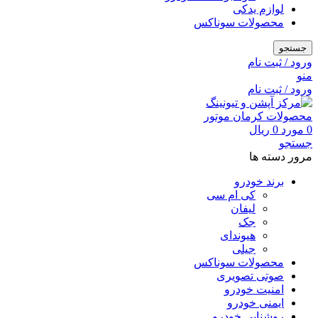
لوازم یدکی
محصولات سوناکس
جستجو
ورود / ثبت نام
منو
ورود / ثبت نام
0
مورد
0
ریال
جستجو
مرور دسته ها
برند خودرو
کی ام سی
لیفان
جک
هیوندای
جیلی
محصولات سوناکس
صوتی تصویری
امنیت خودرو
ایمنی خودرو
روشنایی خودرو