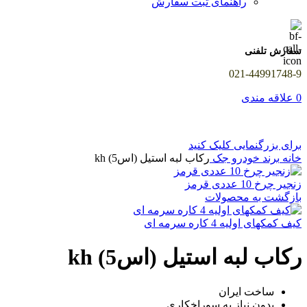
راهنمای ثبت سفارش
سفارش تلفنی
021-44991748-9
0
علاقه مندی
برای بزرگنمایی کلیک کنید
خانه
برند خودرو
جک
رکاب لبه استیل (اس5) kh
زنجیر چرخ 10 عددی قرمز
بازگشت به محصولات
کیف کمکهای اولیه 4 کاره سرمه ای
رکاب لبه استیل (اس5) kh
ساخت ایران
بدون نیاز به سوراخکاری