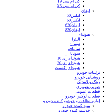
کی ام سی T9
کی ام سی X5
لیفان
ایکس50
ایکس60
لیفان620
لیفان820
هیوندای
النترا
توسان
سانتافه
سوناتا
هیوندای آی 10
هیوندای آی 20
هیوندای اکسنت
تزئینات خودرو
روشنایی خودرو
رینگ و لاستیک
صوتی تصویری
قطعات عمومی
قطعات لوکس خودرو
لوازم نظافت و خوشبو کننده خودرو
تمیز کننده خودرو
خوشبو کننده خودرو