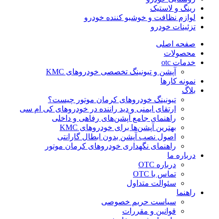
رینگ و لاستیک
لوازم نظافت و خوشبو کننده خودرو
تزئینات خودرو
صفحه اصلی
محصولات
خدمات otc
آپشن و تیونینگ تخصصی خودروهای KMC
نمونه کارها
بلاگ
تیونینگ خودروهای کرمان موتور چیست؟
ارتقای ایمنی و دید راننده در خودروهای کی ام سی
راهنمای جامع آپشن‌های رفاهی و داخلی
بهترین آپشن‌ها برای خودروهای KMC
اصول نصب آپشن بدون ابطال گارانتی
راهنمای نگهداری خودروهای کرمان موتور
درباره ما
درباره OTC
تماس با OTC
سئوالت متداول
راهنما
سیاست حریم خصوصی
قوانین و مقررات