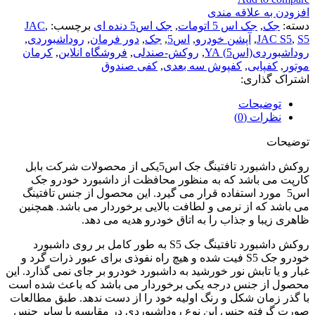
افزودن به علاقه مندی
دسته:
جک
,
جک اس 5 اتومات
,
جک اس5 دنده ای
برچسب:
,
JAC
S5
,
JAC S5
,
آپشن خودرو
,
اس5
,
جک
,
دور فرمان
,
روداشبوردی
,
روداشبوردی(اس5) YA
,
روکش-صندلی
,
فروشگاه انلاین
,
کرمان
موتور
,
کفپایی
,
کفپوش سه بعدی
,
کفی صندوق
اشتراک گذاری:
توضیحات
نظرات (0)
توضیحات
روکش داشبورد تافتینگ جک اس5یکی از محصولات شرکت بابل
کارپت می باشد که به منظور محافظت از داشبورد خودرو جک
اس5 مورد استفاده قرار می گیرد. این محصول از جنس تافتینگ
می باشد که از نرمی و لطافت بالایی برخوردار می باشد. همچنین
ظاهری زیبا و جذاب را به اتاق خودرو هدیه می دهد.
روکش داشبورد تافتینگ جک S5 به طور کامل بر روی داشبورد
خودرو جک S5 فیت شده و هیچ راه نفوذی برای عبور ذرات گرد و
غبار و یا تابش نور خورشید به داشبورد خودرو بر جای نمی گذارد. این
محصول از جنس درجه یکی برخوردار می باشد که باعث شده است
با گذر زمان شکل و رنگ اولیه خود را از دست ندهد. طبق مطالعات
صورت گرفته جنس این نوع روداشبوردی در مقایسه با سایر جنس