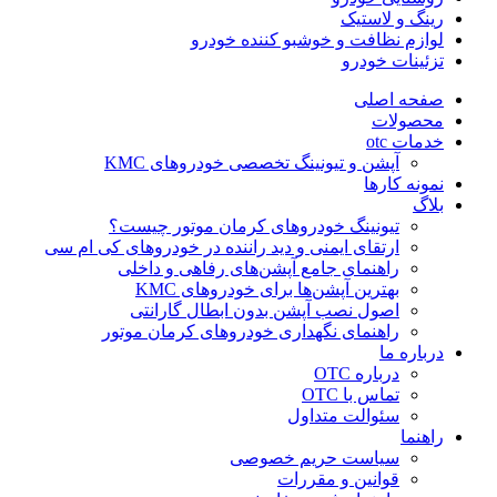
رینگ و لاستیک
لوازم نظافت و خوشبو کننده خودرو
تزئینات خودرو
صفحه اصلی
محصولات
خدمات otc
آپشن و تیونینگ تخصصی خودروهای KMC
نمونه کارها
بلاگ
تیونینگ خودروهای کرمان موتور چیست؟
ارتقای ایمنی و دید راننده در خودروهای کی ام سی
راهنمای جامع آپشن‌های رفاهی و داخلی
بهترین آپشن‌ها برای خودروهای KMC
اصول نصب آپشن بدون ابطال گارانتی
راهنمای نگهداری خودروهای کرمان موتور
درباره ما
درباره OTC
تماس با OTC
سئوالت متداول
راهنما
سیاست حریم خصوصی
قوانین و مقررات