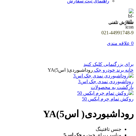
راهنمای ثبت سفارش
سفارش تلفنی
021-44991748-9
0
علاقه مندی
برای بزرگنمایی کلیک کنید
خانه
برند خودرو
جک
روداشبوردی( اس5)YA
روداشبوردی نمدی جک اس3
بازگشت به محصولات
روکش تمام چرم ایکس 50
روداشبوردی( اس5)YA
جنس تافتینگ
مناسب برای خودرو
جک اس5