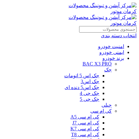
انتخاب دسته بندی
امنیت خودرو
ایمنی خودرو
برند خودرو
BAC X3 PRO
جک
جک اس 5 اتومات
جک اس3
جک اس5 دنده ای
جک جی 4
جک جی 5
جیلی
کی ام سی
کی ام سی A5
کی ام سی J7
کی ام سی K7
کی ام سی T8