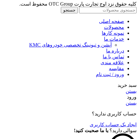
کلیه حقوق نزد اوج تجارت پارت OTC Group محفوظ است.
جستجو
صفحه اصلی
محصولات
نمونه کارها
خدمات ما
آپشن و تیونینگ تخصصی خودروهای KMC
درباره ما
تماس با ما
علاقه مندی
مقايسه
ورود / ثبت نام
سبد خرید
بستن
ورود
بستن
حساب کاربری ندارید؟
ایجاد یک حساب کاربری
سوالی دارید؟
با ما صحبت کنید!