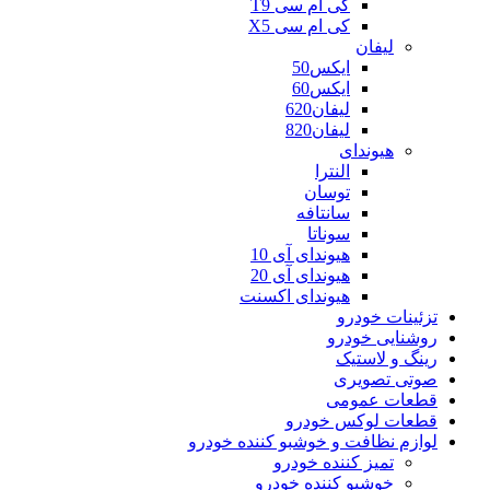
کی ام سی T9
کی ام سی X5
لیفان
ایکس50
ایکس60
لیفان620
لیفان820
هیوندای
النترا
توسان
سانتافه
سوناتا
هیوندای آی 10
هیوندای آی 20
هیوندای اکسنت
تزئینات خودرو
روشنایی خودرو
رینگ و لاستیک
صوتی تصویری
قطعات عمومی
قطعات لوکس خودرو
لوازم نظافت و خوشبو کننده خودرو
تمیز کننده خودرو
خوشبو کننده خودرو