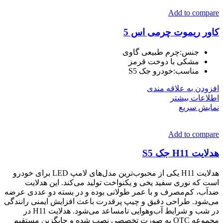
Add to compare
کاور ریموت چرمی اس 5
جنس:چرم طبیعی گاوی
مشکی با دوخت قرمز
مناسب:خودرو جک S5
افزودن به علاقه مندی
اطلاعات بیشتر
نمایش سریع
Add to compare
هدلایت H11 جک S5
هدلایت H11 یکی از محبوب‌ترین مدل‌های لامپ LED برای خودرو
است که نوری سفید یخی و یکنواخت تولید می‌کند. این هدلایت
ضدآب، کم‌مصرف و با عمر طولانی بوده و در بسته دو عددی عرضه
می‌شود. طراحی دقیق و چیپ پرقدرت باعث افزایش ایمنی رانندگی
در شب و شرایط آب‌وهوایی نامساعد می‌شود. هدلایت H11 در
مجموعه OTC به صورت تخصصی نصب شده و جایگزین مستقیم