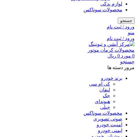
لوازم یدکی
محصولات سوناکس
جستجو
ورود / ثبت نام
منو
ورود / ثبت نام
0
مورد
0
ریال
جستجو
مرور دسته ها
برند خودرو
کی ام سی
لیفان
جک
هیوندای
جیلی
محصولات سوناکس
صوتی تصویری
امنیت خودرو
ایمنی خودرو
روشنایی خودرو