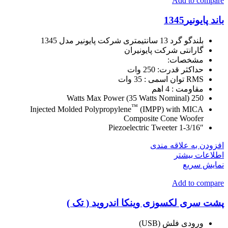
Add to compare
باند پایونیر1345
بلندگو گرد 13 سانتیمتری شرکت پایونیر مدل 1345
گارانتی شرکت پایونیران
مشخصات:
حداکثر قدرت: 250 وات
RMS توان اسمی : 35 وات
مقاومت : 4 اهم
250 Watts Max Power (35 Watts Nominal)
™
Injected Molded Polypropylene
(IMPP) with MICA
Composite Cone Woofer
1-3/16″ Piezoelectric Tweeter
افزودن به علاقه مندی
اطلاعات بیشتر
نمایش سریع
Add to compare
پشت سری لکسوزی وینکا اندروید ( تک )
ورودی فلش (USB)