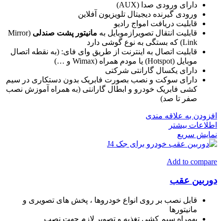
دارای ورودی صدا (AUX)
ورودی گیرنده دیجیتال تلویزیون آفلاین
قابلیت دریافت امواج رادیو
قابلیت انتقال تصویرازموبایل به
مانیتور پشت صندلی
(Mirror
Link) که بستگی به نوع گوشی دارد
قابلیت اتصال به اینترنت از طریق وای فای: (به نقطه اتصال
موبایل (Hotspot) یا مودم همراه (Wimax و …)
دارای یکسال گارانتی شرکتی
دارای سوکت و نصب بصورت فابریک بدون دستکاری در سیم
کشی فابریک خودرو و ابطال گارانتی (به همراه آموزش نصب
صفر تا صد)
افزودن به علاقه مندی
اطلاعات بیشتر
نمایش سریع
Add to compare
دوربین عقب
قابل نصب بر روی انواع خودروها ، پخش های تصویری و
مانیتورها
بهمراه سیم کشی تغذیه و تصویر لازم جهت نصب