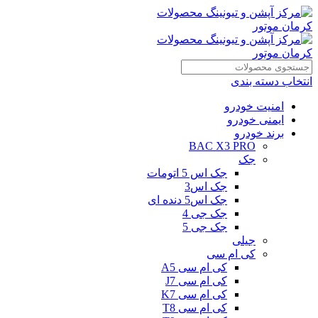
انتخاب دسته بندی
امنیت خودرو
ایمنی خودرو
برند خودرو
BAC X3 PRO
جک
جک اس 5 اتومات
جک اس3
جک اس5 دنده ای
جک جی 4
جک جی 5
جیلی
کی ام سی
کی ام سی A5
کی ام سی J7
کی ام سی K7
کی ام سی T8