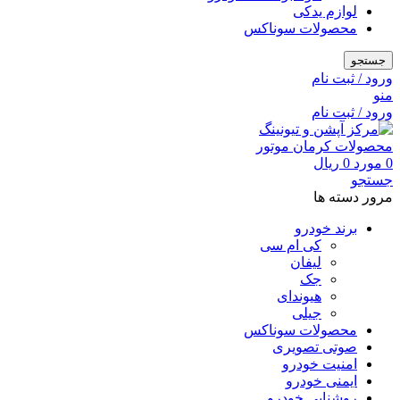
لوازم یدکی
محصولات سوناکس
جستجو
ورود / ثبت نام
منو
ورود / ثبت نام
0
مورد
0
ریال
جستجو
مرور دسته ها
برند خودرو
کی ام سی
لیفان
جک
هیوندای
جیلی
محصولات سوناکس
صوتی تصویری
امنیت خودرو
ایمنی خودرو
روشنایی خودرو