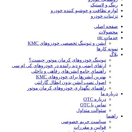
رینگ و لاستیک
لوازم نظافت و خوشبو کننده خودرو
تزئینات خودرو
صفحه اصلی
محصولات
خدمات otc
آپشن و تیونینگ تخصصی خودروهای KMC
نمونه کارها
بلاگ
تیونینگ خودروهای کرمان موتور چیست؟
ارتقای ایمنی و دید راننده در خودروهای کی ام سی
راهنمای جامع آپشن‌های رفاهی و داخلی
بهترین آپشن‌ها برای خودروهای KMC
اصول نصب آپشن بدون ابطال گارانتی
راهنمای نگهداری خودروهای کرمان موتور
درباره ما
درباره OTC
تماس با OTC
سئوالت متداول
راهنما
سیاست حریم خصوصی
قوانین و مقررات