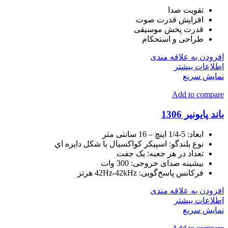
تقویت صدا
افزایش قدرت صوت
قدرت پخش موسیقی
طراحی و استحکام
افزودن به علاقه مندی
اطلاعات بیشتر
نمایش سریع
Add to compare
باند پایونیر 1306
ابعاد: 5-1/4 اینچ – 16 سانتی متر
نوع بلندگو: اسپيکر کواکسيال با شکل دايره اي
تعداد در هر جعبه: يک جفت
بیشینه صدای خروجی: 300 وات
فرکانس پاسخ‌گویی: 42Hz-42kHz هرتز
افزودن به علاقه مندی
اطلاعات بیشتر
نمایش سریع