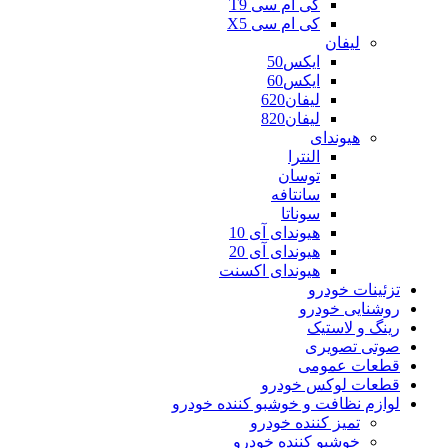
کی ام سی T9
کی ام سی X5
لیفان
ایکس50
ایکس60
لیفان620
لیفان820
هیوندای
النترا
توسان
سانتافه
سوناتا
هیوندای آی 10
هیوندای آی 20
هیوندای اکسنت
تزئینات خودرو
روشنایی خودرو
رینگ و لاستیک
صوتی تصویری
قطعات عمومی
قطعات لوکس خودرو
لوازم نظافت و خوشبو کننده خودرو
تمیز کننده خودرو
خوشبو کننده خودرو