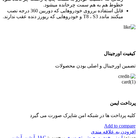
خطوط هم به هم سمت چرخانده میشود.
قابل استفاده برروی خودروهایی که دوربین 360 درجه نصب
میکنند ماندد T8 ، S3 و خودروهایی که ریورز دنده عقب ندارند.
کیفیت اورجینال
تضمین اورجینال و اصلی بودن محصولات
پرداخت ایمن
کلیه پرداخت ها در شبکه امن شاپرک صورت می گیرد
Add to compare
افزودن به علاقه مندی
دسته:
ایمنی خودرو
,
صوتی تصویری
برچسب:
JAC
,
آپشن
,
آپشن