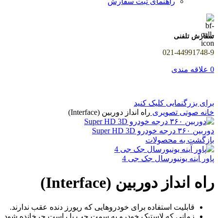
راهنمای ثبت سفارش
سفارش تلفنی
021-44991748-9
0
علاقه مندی
برای بزرگنمایی کلیک کنید
خانه
صوتی تصویری
راه انداز دوربین (Interface)
دوربین ۳۶۰ درجه خودرو Super HD 3D
بازگشت به محصولات
پاور آینه یونیورسال جک جی 4
راه انداز دوربین (Interface)
قابلیت استفاده برای خودروهایی که ریورز دنده عقب ندارند.
زمانی که لاستیک خودرو به سمت چپ یا راست چرخانده شود