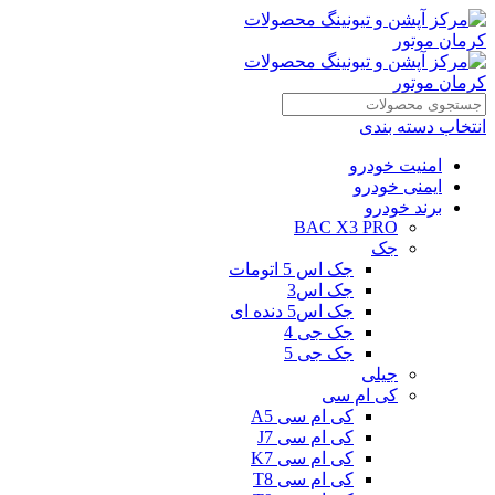
انتخاب دسته بندی
امنیت خودرو
ایمنی خودرو
برند خودرو
BAC X3 PRO
جک
جک اس 5 اتومات
جک اس3
جک اس5 دنده ای
جک جی 4
جک جی 5
جیلی
کی ام سی
کی ام سی A5
کی ام سی J7
کی ام سی K7
کی ام سی T8