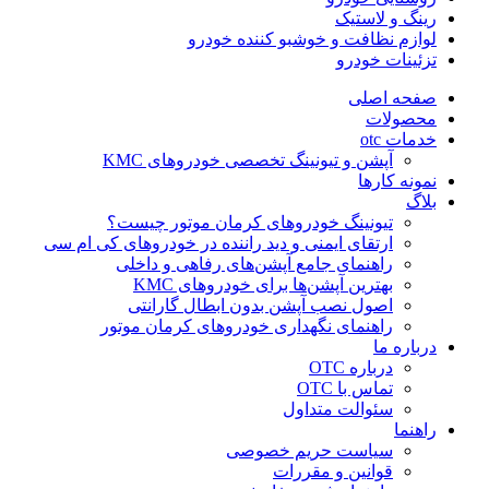
رینگ و لاستیک
لوازم نظافت و خوشبو کننده خودرو
تزئینات خودرو
صفحه اصلی
محصولات
خدمات otc
آپشن و تیونینگ تخصصی خودروهای KMC
نمونه کارها
بلاگ
تیونینگ خودروهای کرمان موتور چیست؟
ارتقای ایمنی و دید راننده در خودروهای کی ام سی
راهنمای جامع آپشن‌های رفاهی و داخلی
بهترین آپشن‌ها برای خودروهای KMC
اصول نصب آپشن بدون ابطال گارانتی
راهنمای نگهداری خودروهای کرمان موتور
درباره ما
درباره OTC
تماس با OTC
سئوالت متداول
راهنما
سیاست حریم خصوصی
قوانین و مقررات