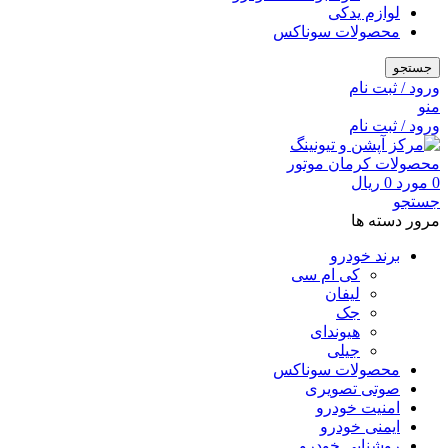
لوازم یدکی
محصولات سوناکس
جستجو
ورود / ثبت نام
منو
ورود / ثبت نام
0
مورد
0
ریال
جستجو
مرور دسته ها
برند خودرو
کی ام سی
لیفان
جک
هیوندای
جیلی
محصولات سوناکس
صوتی تصویری
امنیت خودرو
ایمنی خودرو
روشنایی خودرو