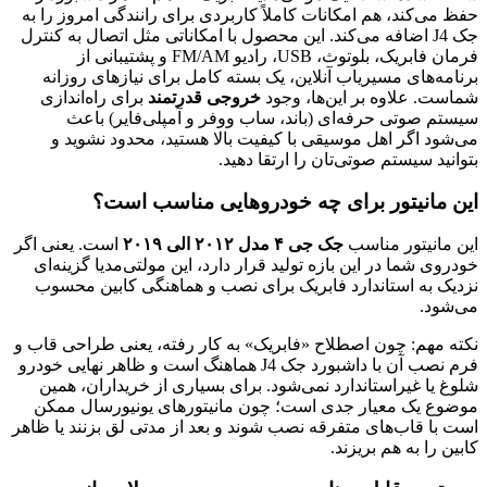
حفظ می‌کند، هم امکانات کاملاً کاربردی برای رانندگی امروز را به
جک J4 اضافه می‌کند. این محصول با امکاناتی مثل اتصال به کنترل
فرمان فابریک، بلوتوث، USB، رادیو FM/AM و پشتیبانی از
برنامه‌های مسیریاب آنلاین، یک بسته کامل برای نیازهای روزانه
شماست. علاوه بر این‌ها، وجود
خروجی قدرتمند
برای راه‌اندازی
سیستم صوتی حرفه‌ای (باند، ساب ووفر و آمپلی‌فایر) باعث
می‌شود اگر اهل موسیقی با کیفیت بالا هستید، محدود نشوید و
بتوانید سیستم صوتی‌تان را ارتقا دهید.
این مانیتور برای چه خودروهایی مناسب است؟
این مانیتور مناسب
جک جی ۴ مدل ۲۰۱۲ الی ۲۰۱۹
است. یعنی اگر
خودروی شما در این بازه تولید قرار دارد، این مولتی‌مدیا گزینه‌ای
نزدیک به استاندارد فابریک برای نصب و هماهنگی کابین محسوب
می‌شود.
نکته مهم: چون اصطلاح «فابریک» به کار رفته، یعنی طراحی قاب و
فرم نصب آن با داشبورد جک J4 هماهنگ است و ظاهر نهایی خودرو
شلوغ یا غیراستاندارد نمی‌شود. برای بسیاری از خریداران، همین
موضوع یک معیار جدی است؛ چون مانیتورهای یونیورسال ممکن
است با قاب‌های متفرقه نصب شوند و بعد از مدتی لق بزنند یا ظاهر
کابین را به هم بریزند.