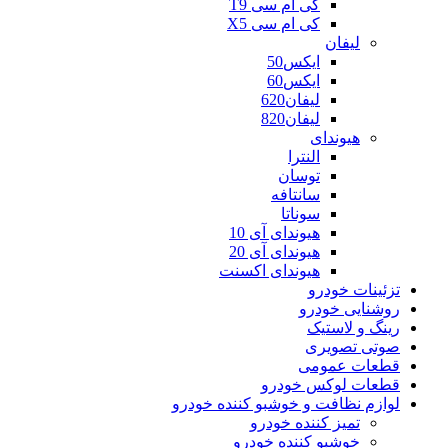
کی ام سی T9
کی ام سی X5
لیفان
ایکس50
ایکس60
لیفان620
لیفان820
هیوندای
النترا
توسان
سانتافه
سوناتا
هیوندای آی 10
هیوندای آی 20
هیوندای اکسنت
تزئینات خودرو
روشنایی خودرو
رینگ و لاستیک
صوتی تصویری
قطعات عمومی
قطعات لوکس خودرو
لوازم نظافت و خوشبو کننده خودرو
تمیز کننده خودرو
خوشبو کننده خودرو