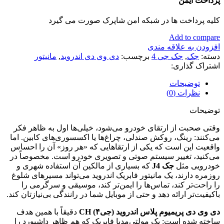
پرداخت ایمن
کلیه پرداخت ها در شبکه امن شاپرک صورت می گیرد
Add to compare
افزودن به علاقه مندی
دسته:
جک
,
جک جی 4
برچسب:
دی وی دی اندروید
,
مانیتور
اشتراک گذاری:
توضیحات
نظرات (0)
توضیحات
وقتی صحبت از ارتقای خودرو می‌شود، خیلی‌ها اول به ظاهر فکر
می‌کنند: رینگ، روکش صندلی، چراغ‌ها یا اکسسوری‌های کابین. اما
واقعیت این است که یکی از ارتقاهایی که «هر روز» آن را احساس
می‌کنید، تغییر سیستم صوتی و تصویری خودرو است. مخصوصاً در
خودرویی مثل
جک J4
که بسیاری از مالکین آن استفاده شهری و
روزمره دارند، یک مانیتور فابریک اندروید می‌تواند مسیرهای شلوغ
را راحت‌تر کند، تماس‌ها را ایمن‌تر کند، موسیقی و سرگرمی را
باکیفیت‌تر ارائه دهد و حتی از موبایل شما در رانندگی بی‌نیازتان کند.
دی وی دی پریمیوم پلاس اندروید (جی۴) CH
دقیقاً با همین هدف
ساخته شده است: یک مولتی‌مدیا فابریک که هم ظاهر داشبورد را