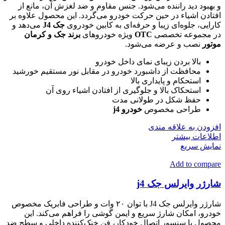
و بهبود دید راننده می‌شود. جنس مقاوم و ضد لغزش آن، مانع از
افتادن اشیاء در حین حرکت خودرو می‌گردد. این محصول علاوه بر
کارایی، جلوه‌ای زیبا و حرفه‌ای به کابین خودروی
جک J4
می‌دهد و
در مجموعه تخصصی
OTC
ویژه خودروهای
برند جک و کرمان
موتور
نصب و عرضه می‌شود.
بالا بردن زیبای نمای داخل خودرو
محافظت از داشبورد خودرو در مقابل نور مستقیم خورشید
استحکام و پایداری بالا
استحکاک بالا و جلوگیری از افتادن اشیاء روی آن
حفظ شکل در طولانی مدت
طراحی مخصوص
خودرو j4
افزودن به علاقه مندی
اطلاعات بیشتر
نمایش سریع
Add to compare
شارژر وایرلس جک j4
شارژر وایرلس جک J4 با توان ۲۰ وات و طراحی فابریک مخصوص
خودرو، امکان شارژ سریع و ایمن گوشی را فراهم می‌کند. این
محصول با سنسور اتصال خودکار، فن خنک‌کننده داخلی و سطح ضد