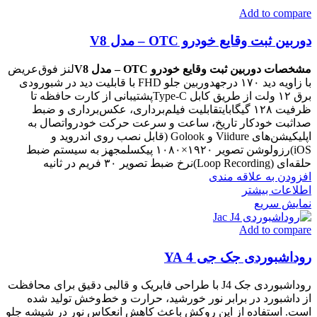
Add to compare
دوربین ثبت وقایع خودرو OTC – مدل V8
مشخصات دوربین ثبت وقایع خودرو OTC – مدل V8
لنز فوق‌عریض
با زاویه دید ۱۷۰ درجهدوربین جلو FHD با قابلیت دید در شبورودی
برق ۱۲ ولت از طریق کابل Type-Cپشتیبانی از کارت حافظه تا
ظرفیت ۱۲۸ گیگابایتقابلیت فیلم‌برداری، عکس‌برداری و ضبط
صداثبت خودکار تاریخ، ساعت و سرعت حرکت خودرواتصال به
اپلیکیشن‌های Viidure و Golook (قابل نصب روی اندروید و
iOS)رزولوشن تصویر ۱۹۲۰×۱۰۸۰ پیکسلمجهز به سیستم ضبط
حلقه‌ای (Loop Recording)نرخ ضبط تصویر ۳۰ فریم در ثانیه
افزودن به علاقه مندی
اطلاعات بیشتر
نمایش سریع
Add to compare
روداشبوردی جک جی 4 YA
روداشبوردی جک J4 با طراحی فابریک و قالبی دقیق برای محافظت
از داشبورد در برابر نور خورشید، حرارت و خط‌و‌خش تولید شده
است. استفاده از این روکش باعث کاهش انعکاس نور در شیشه جلو