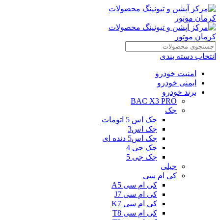
انتخاب دسته بندی
امنیت خودرو
ایمنی خودرو
برند خودرو
BAC X3 PRO
جک
جک اس 5 اتومات
جک اس3
جک اس5 دنده ای
جک جی 4
جک جی 5
جیلی
کی ام سی
کی ام سی A5
کی ام سی J7
کی ام سی K7
کی ام سی T8