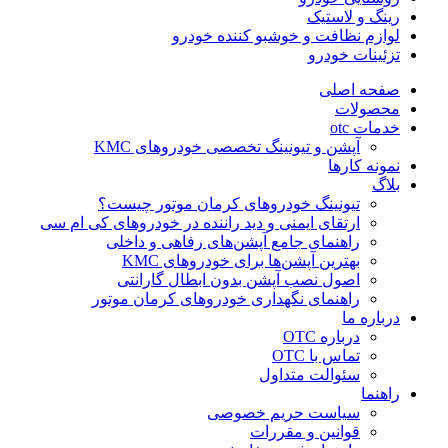
رینگ و لاستیک
لوازم نظافت و خوشبو کننده خودرو
تزئینات خودرو
صفحه اصلی
محصولات
خدمات otc
آپشن و تیونینگ تخصصی خودروهای KMC
نمونه کارها
بلاگ
تیونینگ خودروهای کرمان موتور چیست؟
ارتقای ایمنی و دید راننده در خودروهای کی ام سی
راهنمای جامع آپشن‌های رفاهی و داخلی
بهترین آپشن‌ها برای خودروهای KMC
اصول نصب آپشن بدون ابطال گارانتی
راهنمای نگهداری خودروهای کرمان موتور
درباره ما
درباره OTC
تماس با OTC
سئوالت متداول
راهنما
سیاست حریم خصوصی
قوانین و مقررات