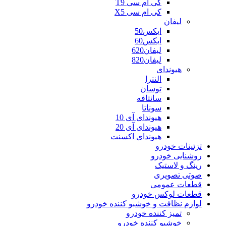
کی ام سی T9
کی ام سی X5
لیفان
ایکس50
ایکس60
لیفان620
لیفان820
هیوندای
النترا
توسان
سانتافه
سوناتا
هیوندای آی 10
هیوندای آی 20
هیوندای اکسنت
تزئینات خودرو
روشنایی خودرو
رینگ و لاستیک
صوتی تصویری
قطعات عمومی
قطعات لوکس خودرو
لوازم نظافت و خوشبو کننده خودرو
تمیز کننده خودرو
خوشبو کننده خودرو