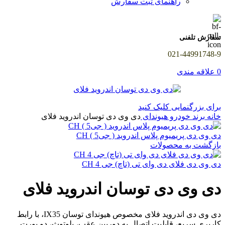
راهنمای ثبت سفارش
سفارش تلفنی
021-44991748-9
0
علاقه مندی
برای بزرگنمایی کلیک کنید
خانه
برند خودرو
هیوندای
دی وی دی توسان اندروید فلای
دی وی دی پریمیوم پلاس اندروید ( جی5 ) CH
بازگشت به محصولات
دی وی دی فلای دی وای تی (تاچ) جی 4 CH
دی وی دی توسان اندروید فلای
دی وی دی اندروید فلای مخصوص هیوندای توسان IX35، با رابط
کاربری سریع، قابلیت اتصال به دوربین عقب، بلوتوث، دو پورت