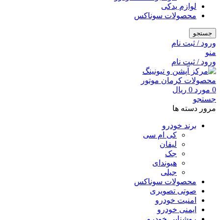
لوازم یدکی
محصولات سوناکس
جستجو
ورود / ثبت نام
منو
ورود / ثبت نام
0
مورد
0
ریال
جستجو
مرور دسته ها
برند خودرو
کی ام سی
لیفان
جک
هیوندای
جیلی
محصولات سوناکس
صوتی تصویری
امنیت خودرو
ایمنی خودرو
روشنایی خودرو