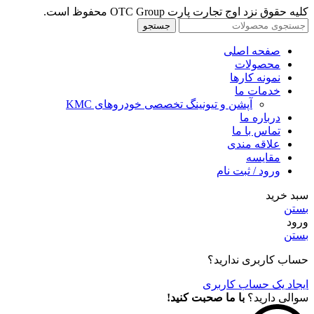
کلیه حقوق نزد اوج تجارت پارت OTC Group محفوظ است.
جستجو
صفحه اصلی
محصولات
نمونه کارها
خدمات ما
آپشن و تیونینگ تخصصی خودروهای KMC
درباره ما
تماس با ما
علاقه مندی
مقايسه
ورود / ثبت نام
سبد خرید
بستن
ورود
بستن
حساب کاربری ندارید؟
ایجاد یک حساب کاربری
سوالی دارید؟
با ما صحبت کنید!