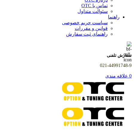
تماس با OTC
سئوالت متداول
راهنما
سیاست حریم خصوصی
قوانین و مقررات
راهنمای ثبت سفارش
سفارش تلفنی
021-44991748-9
0
علاقه مندی