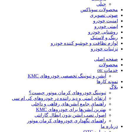
جیلی
محصولات سوناکس
صوتی تصویری
امنیت خودرو
ایمنی خودرو
روشنایی خودرو
رینگ و لاستیک
لوازم نظافت و خوشبو کننده خودرو
تزئینات خودرو
صفحه اصلی
محصولات
خدمات otc
آپشن و تیونینگ تخصصی خودروهای KMC
نمونه کارها
بلاگ
تیونینگ خودروهای کرمان موتور چیست؟
ارتقای ایمنی و دید راننده در خودروهای کی ام سی
راهنمای جامع آپشن‌های رفاهی و داخلی
بهترین آپشن‌ها برای خودروهای KMC
اصول نصب آپشن بدون ابطال گارانتی
راهنمای نگهداری خودروهای کرمان موتور
درباره ما
درباره OTC