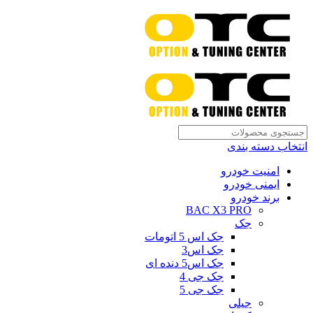
انتخاب دسته بندی
امنیت خودرو
ایمنی خودرو
برند خودرو
BAC X3 PRO
جک
جک اس 5 اتومات
جک اس3
جک اس5 دنده ای
جک جی 4
جک جی 5
جیلی