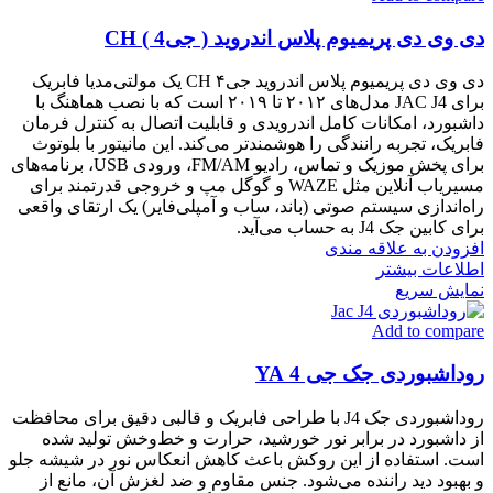
دی وی دی پریمیوم پلاس اندروید ( جی4 ) CH
دی وی دی پریمیوم پلاس اندروید جی۴ CH یک مولتی‌مدیا فابریک
برای JAC J4 مدل‌های ۲۰۱۲ تا ۲۰۱۹ است که با نصب هماهنگ با
داشبورد، امکانات کامل اندرویدی و قابلیت اتصال به کنترل فرمان
فابریک، تجربه رانندگی را هوشمندتر می‌کند. این مانیتور با بلوتوث
برای پخش موزیک و تماس، رادیو FM/AM، ورودی USB، برنامه‌های
مسیریاب آنلاین مثل WAZE و گوگل مپ و خروجی قدرتمند برای
راه‌اندازی سیستم صوتی (باند، ساب و آمپلی‌فایر) یک ارتقای واقعی
برای کابین جک J4 به حساب می‌آید.
افزودن به علاقه مندی
اطلاعات بیشتر
نمایش سریع
Add to compare
روداشبوردی جک جی 4 YA
روداشبوردی جک J4 با طراحی فابریک و قالبی دقیق برای محافظت
از داشبورد در برابر نور خورشید، حرارت و خط‌و‌خش تولید شده
است. استفاده از این روکش باعث کاهش انعکاس نور در شیشه جلو
و بهبود دید راننده می‌شود. جنس مقاوم و ضد لغزش آن، مانع از