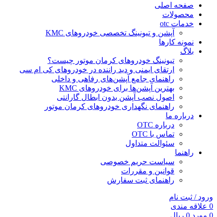
صفحه اصلی
محصولات
خدمات otc
آپشن و تیونینگ تخصصی خودروهای KMC
نمونه کارها
بلاگ
تیونینگ خودروهای کرمان موتور چیست؟
ارتقای ایمنی و دید راننده در خودروهای کی ام سی
راهنمای جامع آپشن‌های رفاهی و داخلی
بهترین آپشن‌ها برای خودروهای KMC
اصول نصب آپشن بدون ابطال گارانتی
راهنمای نگهداری خودروهای کرمان موتور
درباره ما
درباره OTC
تماس با OTC
سئوالت متداول
راهنما
سیاست حریم خصوصی
قوانین و مقررات
راهنمای ثبت سفارش
ورود / ثبت نام
0
علاقه مندی
0
مورد
0
ریال