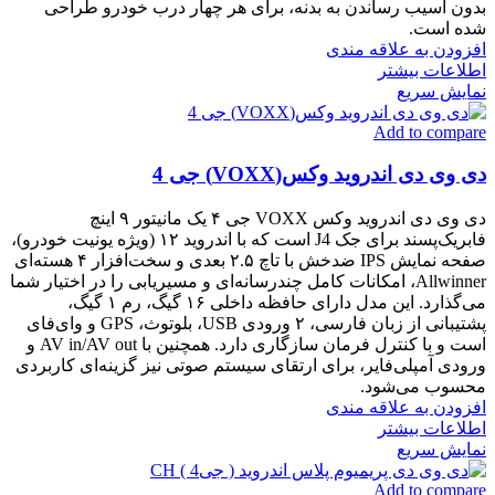
بدون آسیب رساندن به بدنه، برای هر چهار درب خودرو طراحی
شده است.
افزودن به علاقه مندی
اطلاعات بیشتر
نمایش سریع
Add to compare
دی وی دی اندروید وکس(VOXX) جی 4
دی وی دی اندروید وکس VOXX جی ۴ یک مانیتور ۹ اینچ
فابریک‌پسند برای جک J4 است که با اندروید ۱۲ (ویژه یونیت خودرو)،
صفحه نمایش IPS ضدخش با تاچ ۲.۵ بعدی و سخت‌افزار ۴ هسته‌ای
Allwinner، امکانات کامل چندرسانه‌ای و مسیریابی را در اختیار شما
می‌گذارد. این مدل دارای حافظه داخلی ۱۶ گیگ، رم ۱ گیگ،
پشتیبانی از زبان فارسی، ۲ ورودی USB، بلوتوث، GPS و وای‌فای
است و با کنترل فرمان سازگاری دارد. همچنین با AV in/AV out و
ورودی آمپلی‌فایر، برای ارتقای سیستم صوتی نیز گزینه‌ای کاربردی
محسوب می‌شود.
افزودن به علاقه مندی
اطلاعات بیشتر
نمایش سریع
Add to compare