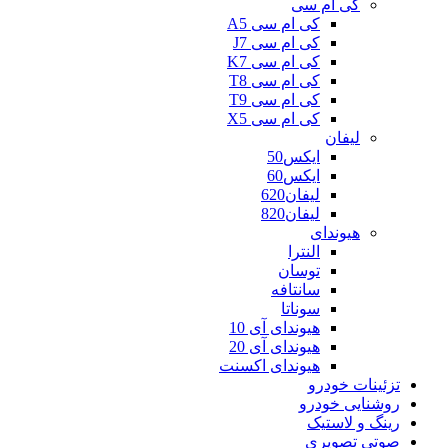
کی ام سی
کی ام سی A5
کی ام سی J7
کی ام سی K7
کی ام سی T8
کی ام سی T9
کی ام سی X5
لیفان
ایکس50
ایکس60
لیفان620
لیفان820
هیوندای
النترا
توسان
سانتافه
سوناتا
هیوندای آی 10
هیوندای آی 20
هیوندای اکسنت
تزئینات خودرو
روشنایی خودرو
رینگ و لاستیک
صوتی تصویری