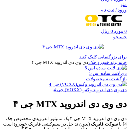
منو
ورود / ثبت نام
0
مورد
0
ریال
جستجو
برای بزرگنمایی کلیک کنید
خانه
برند خودرو
جک
دی وی دی اندروید MTX جی ۴
دی لایت ساده اس 5
بازگشت به محصولات
دی وی دی اندروید وکس(VOXX) جی 4
دی وی دی اندروید MTX جی ۴
دی وی دی اندروید MTX جی ۴ یک مانیتور اندرویدی مخصوص جک
J4 با
سوکت فابریک
(بدون تداخل در سیم‌کشی فابریک خودرو) است