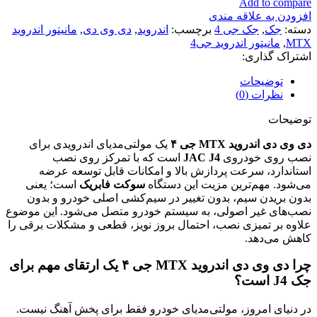
Add to compare
افزودن به علاقه مندی
دسته:
جک
,
جک جی 4
برچسب:
اندروید
,
دی وی دی
,
مانیتور اندروید
MTX
,
مانیتور اندروید جی4
اشتراک گذاری:
توضیحات
نظرات (0)
توضیحات
دی وی دی اندروید MTX جی ۴
یک مولتی‌مدیای اندرویدی برای
نصب روی خودروی
JAC J4
است که با تمرکز روی نصب
استاندارد، سرعت پردازش بالا و امکانات قابل توسعه عرضه
می‌شود. مهم‌ترین مزیت این دستگاه
سوکت فابریک
است؛ یعنی
بدون بریدن سیم، بدون تغییر در سیم‌کشی اصلی خودرو و بدون
نصب‌های غیر اصولی، به سیستم خودرو متصل می‌شود. این موضوع
علاوه بر تمیزی نصب، احتمال بروز نویز، قطعی و مشکلات برقی را
کاهش می‌دهد.
چرا دی وی دی اندروید MTX جی ۴ یک ارتقای مهم برای
جک J4 است؟
در دنیای امروز، مولتی‌مدیای خودرو فقط برای پخش آهنگ نیست.