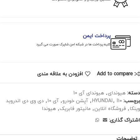
پرداخت ایمن
کلیه پرداخت ها در شبکه امن شاپرک صورت می گیرد
Add to compare
افزودن به علاقه مندی
دسته:
هیوندای
,
هیوندای آی 10
برچسب:
I10
,
HYUNDAI
,
آپشن خودرو
,
آی 10
,
دی وی دی اندروید
وینکا
,
فروشگاه انلاین
,
مانیتور فابریک
,
هیوندا
اشتراک گذاری:
توضیحات