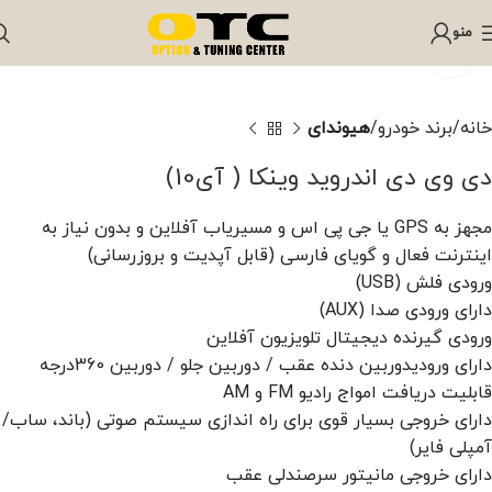
منو
برای بزرگنمایی کلیک کنید
خانه
برند خودرو
هیوندای
دی وی دی اندروید وینکا ( آی10)
مجهز به GPS یا جی پی اس و مسیریاب آفلاین و بدون نیاز به
اینترنت فعال و گویای فارسی (قابل آپدیت و بروزرسانی)
ورودی فلش (USB)
دارای ورودی صدا (AUX)
ورودی گیرنده دیجیتال تلویزیون آفلاین
دارای ورودیدوربین دنده عقب / دوربین جلو / دوربین 360درجه
قابلیت دریافت امواج رادیو FM و AM
دارای خروجی بسیار قوی برای راه اندازی سیستم صوتی (باند، ساب/
آمپلی فایر)
دارای خروجی مانیتور سرصندلی عقب