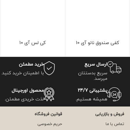
کفی صندوق نانو آی 10
کی لس آی 10
ارسال سریع
خرید مطمئن
سریع بدستتان
با اطمینان خرید کنید.
میرسد.
پشتیبانی 24/7
محصول اورجینال
همیشه هستیم.
لذت خریدی مطمئن.
فروش و بازاریابی
قوانین فروشگاه
تماس با ما
حریم خصوصی