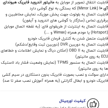
قابلیت انتقال تصویر از موبایل به
مانیتور اندروید فابریک هیوندای
آی 10
(Mirror Link) که بستگی به نوع گوشی دارد
قابلیت اتصال به بلوتوث جهت پخش موزیک، نمایش مخاطبین و
برقراری تماس (سازگار با گوشی های اندروید و آیفون)
قابلیت اتصال به اینترنت از طریقوای فای: (به نقطه اتصال موبایل
(Hotspot) یا مودم همراه (Wimax و …)
قابلیت متصل شدن به کنترل فرمان فابریک خودرو
قابلیت اتصال به دوربین DVR (دوربین ثبت وقایع/دشکم)
قابلیت اتصال به OBD II (امکان دیاگ و نمایش اطلاعات و خطاهای
ECU به روی مانیتور)
قابلیت اتصال به سنسور TPMS (نمایش وضعیت فشار باد لاستیک
ها به روی مانیتور)
دارای سوکت و نصب بصورت فابریک بدون دستکاری در سیم کشی
فابریک خودرو و ابطال گارانتی (به همراه آموزش نصب صفر تا صد)
کیفیت اورجینال
تضمین اورجینال و اصلی بودن محصولات