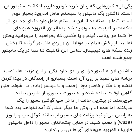
یکی از فاکتورهایی که زمان خرید خودرو داریم امکانات مانیتور آن
است. داشتن یک مانیتور با سیستم عامل اندروید بسیار مهم
است. شما با استفاده از این سیستم عامل وارد دنیای جدیدی از
امکانات و قابلیت ها خواهید شد. با
مانیتور اندروید هیوندای
i10
شما هر برنامه، فیلم و یا عکسی که بخواهید را می‌توانید پخش
نمایید. از پخش فیلم در موبایلتان بر روی مانیتور گرفته تا پخش
زنده شبکه های دیجیتال. تمامی این قابلیت ها تنها در یک مانیتور
جمع شده است.
داشتن این مانیتور
مزایای زیادی دارد. یکی از این مزیت ها، نصب
برنامه های مفید بر روی آن است. بسیاری از رانندگان در پیدا کردن
نقشه و یا مکان خاصی دچار زحمت و یا دردسر زیادی می شوند. حتی
گاهی اوقات پیاده شده و به صورت حضوری از عابرین پیاده
می‌پرسند. در بهترین حالت از داخل مپ گوشی مسیر را چک
می‌کنند. اما همه این روش ها دیگر خیلی کارآمد نخواهد بود. شما
به راحتی می‌توانید برنامه های مسیریاب مانند گوگل مپ و یا ویز
(waze) را نصب کنید. در مقابل چشمانتان مسیر را داخل
مانیتور
فابریک اندروید هیوندای آی 10
بررسی نمایید.