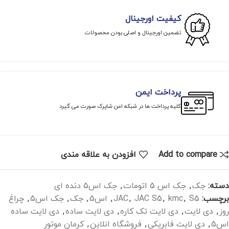
کیفیت اورجینال
تضمین اورجینال و اصلی بودن محصولات
پرداخت ایمن
کلیه پرداخت ها در شبکه امن شاپرک صورت می گیرد
Add to compare
افزودن به علاقه مندی
دسته:
جک
,
جک اس 5 اتومات
,
جک اس5 دنده ای
برچسب:
S5
,
kmc
,
JAC S5
,
JAC
,
اس5
,
جک
,
جک اس5
,
چراغ
روز
,
دی لایت
,
دی لایت تک کاره
,
دی لایت ساده
,
دی لایت ساده
اس5
,
دی لایت فابریکی
,
فروشگاه انلاین
,
کرمان موتور