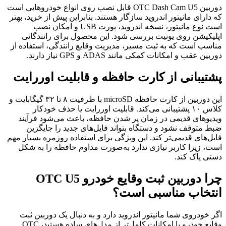
دوربین OTC Dash Cam U5 قابل نصب روی انواع خودروهایی است
که دارای مانیتور اندروید سازگار هستند. بنابراین پیش از خرید، بهتر
است نوع مانیتور، نسخه اندروید، پورت USB و امکان نصب
اپلیکیشن روی یونیت بررسی شود. این محصول برای رانندگانی
مناسب است که به ثبت مسیر، مدیریت وقایع رانندگی، استفاده از
دوربین عقب و امکانات کمکی مانند ADAS و GPS نیاز دارند.
پشتیبانی از کارت حافظه و قابلیت اوررایت
این دوربین از کارت حافظه microSD با ظرفیت ۸ تا ۳۲ گیگابایت و
کلاس ۱۰ پشتیبانی می‌کند. قابلیت اوررایت یا حذف خودکار
ویدیوهای قدیمی در زمان پر شدن حافظه، باعث می‌شود فرآیند
ضبط متوقف نشود و دستگاه بتواند فایل‌های جدید را جایگزین
فایل‌های قدیمی‌تر کند. این ویژگی برای استفاده روزمره بسیار مهم
است، زیرا کاربر نیازی ندارد به‌صورت مداوم حافظه را به شکل
دستی پاک کند.
چرا دوربین ثبت وقایع خودرو OTC U5
انتخاب مناسبی است؟
اگر خودروی شما مانیتور اندروید دارد و به دنبال یک دوربین ثبت
وقایع خودرو با امکانات کامل‌تر از مدل‌های ساده هستید، OTC