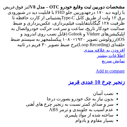
مشخصات دوربین ثبت وقایع خودرو OTC – مدل V8
لنز فوق‌عریض
با زاویه دید ۱۷۰ درجهدوربین جلو FHD با قابلیت دید در شبورودی
برق ۱۲ ولت از طریق کابل Type-Cپشتیبانی از کارت حافظه تا
ظرفیت ۱۲۸ گیگابایتقابلیت فیلم‌برداری، عکس‌برداری و ضبط
صداثبت خودکار تاریخ، ساعت و سرعت حرکت خودرواتصال به
اپلیکیشن‌های Viidure و Golook (قابل نصب روی اندروید و
iOS)رزولوشن تصویر ۱۹۲۰×۱۰۸۰ پیکسلمجهز به سیستم ضبط
حلقه‌ای (Loop Recording)نرخ ضبط تصویر ۳۰ فریم در ثانیه
افزودن به علاقه مندی
اطلاعات بیشتر
نمایش سریع
Add to compare
زنجیر چرخ 10 عددی قرمز
نصب آسان
بدون نیاز به جک خودرو بصورت درجا
سر و صدای کمتر نسبت به زنجیر چرخ های آهنی
عدم آسیب به جلوبندی و ترمز ABS
ساخته شده از مواد پلیمری
بسیار مقاوم و بادوام