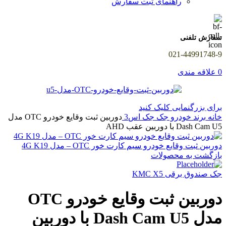
راهنمای ثبت سفارش
سفارش تلفنی
021-44991748-9
0
علاقه مندی
برای بزرگنمایی کلیک کنید
خانه
برند خودرو
جک
جک اس3
دوربین ثبت وقایع خودرو OTC مدل
Dash Cam U5 با دوربین عقب AHD
دوربین ثبت وقایع خودرو سیم کارت خور OTC – مدل 4G K19
بازگشت به محصولات
جک صندوق برقی KMC X5
دوربین ثبت وقایع خودرو OTC
مدل Dash Cam U5 با دوربین