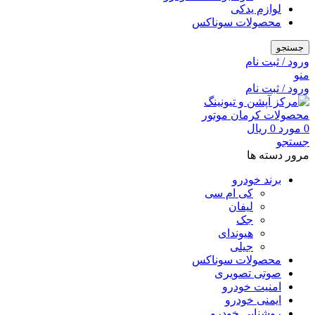
لوازم یدکی
محصولات سوناکس
جستجو
ورود / ثبت نام
منو
ورود / ثبت نام
0
مورد
0
ریال
جستجو
مرور دسته ها
برند خودرو
کی ام سی
لیفان
جک
هیوندای
جیلی
محصولات سوناکس
صوتی تصویری
امنیت خودرو
ایمنی خودرو
روشنایی خودرو