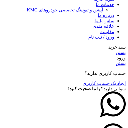
خدمات ما
آپشن و تیونینگ تخصصی خودروهای KMC
درباره ما
تماس با ما
علاقه مندی
مقايسه
ورود / ثبت نام
سبد خرید
بستن
ورود
بستن
حساب کاربری ندارید؟
ایجاد یک حساب کاربری
سوالی دارید؟
با ما صحبت کنید!