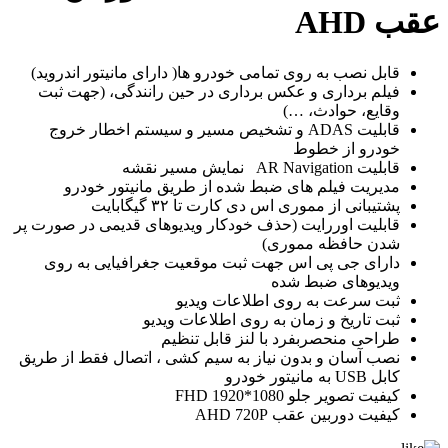
عقب AHD
قابل نصب به روی تمامی خودرو ها( دارای مانیتور اندروید)
فیلم برداری و عکس برداری در حین رانندگی، (جهت ثبت
وقایع، حوادث، …)
قابلیت ADAS و تشخیص مسیر و سیستم اخطار خروج
خودرو از خطوط
قابلیت AR Navigation نمایش مسیر نقشه
مدیریت فیلم های ضبط شده از طریق مانیتور خودرو
پشتیبانی از مموری اس دی کارت تا ۳۲ گیگابایت
قابلیت اوررایت (حذف خودکار ویدیوهای قدیمی در صورت پر
شدن حافظه مموری)
دارای جی پی اس جهت ثبت موقعیت جغرافیایی به روی
ویدیوهای ضبط شده
ثبت سرعت به روی اطلاعات ویدیو
ثبت تاریخ و زمان به روی اطلاعات ویدیو
طراحی منحصربفرد با لنز قابل تنظیم
نصب آسان و بدون نیاز به سیم کشی ، اتصال فقط از طریق
کابل USB به مانیتور خودرو
کیفیت تصویر جلو FHD 1920*1080
کیفیت دوربین عقب AHD 720P