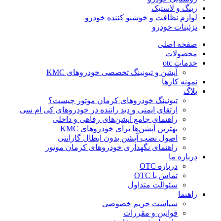
رینگ و لاستیک
لوازم نظافت و خوشبو کننده خودرو
تزئینات خودرو
صفحه اصلی
محصولات
خدمات otc
آپشن و تیونینگ تخصصی خودروهای KMC
نمونه کارها
بلاگ
تیونینگ خودروهای کرمان موتور چیست؟
ارتقای ایمنی و دید راننده در خودروهای کی ام سی
راهنمای جامع آپشن‌های رفاهی و داخلی
بهترین آپشن‌ها برای خودروهای KMC
اصول نصب آپشن بدون ابطال گارانتی
راهنمای نگهداری خودروهای کرمان موتور
درباره ما
درباره OTC
تماس با OTC
سئوالت متداول
راهنما
سیاست حریم خصوصی
قوانین و مقررات