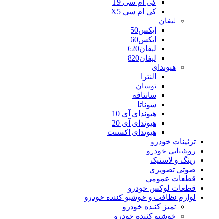
کی ام سی T9
کی ام سی X5
لیفان
ایکس50
ایکس60
لیفان620
لیفان820
هیوندای
النترا
توسان
سانتافه
سوناتا
هیوندای آی 10
هیوندای آی 20
هیوندای اکسنت
تزئینات خودرو
روشنایی خودرو
رینگ و لاستیک
صوتی تصویری
قطعات عمومی
قطعات لوکس خودرو
لوازم نظافت و خوشبو کننده خودرو
تمیز کننده خودرو
خوشبو کننده خودرو