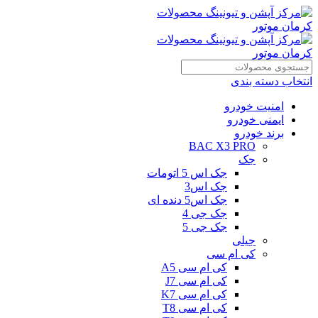
انتخاب دسته بندی
امنیت خودرو
ایمنی خودرو
برند خودرو
BAC X3 PRO
جک
جک اس 5 اتومات
جک اس3
جک اس5 دنده ای
جک جی 4
جک جی 5
جیلی
کی ام سی
کی ام سی A5
کی ام سی J7
کی ام سی K7
کی ام سی T8