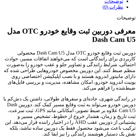
توضیحات
نظرات (0)
توضیحات
معرفی دوربین ثبت وقایع خودرو OTC مدل
Dash Cam U5
دوربین ثبت وقایع خودرو OTC مدل Dash Cam U5 محصولی
کاربردی برای رانندگانی است که می‌خواهند اتفاقات مسیر، حوادث
احتمالی، شرایط رانندگی و تصاویر جلو و عقب خودرو را به‌صورت
منظم ضبط کنند. این دوربین مخصوص خودروهایی طراحی شده که
دارای مانیتور اندروید هستند و با نصب اپلیکیشن اختصاصی روی
یونیت اندروید خودرو، امکان مشاهده، مدیریت و بررسی فایل‌های
ضبط‌شده را فراهم می‌کند.
در رانندگی شهری، جاده‌ای و سفرهای طولانی، داشتن یک دش‌کم یا
دوربین خودرو می‌تواند به ثبت وقایع مسیر کمک کند. دوربین Dash
Cam U5 علاوه بر ضبط تصویر، امکاناتی مانند GPS، ثبت سرعت،
ثبت تاریخ و زمان، هشدار خروج از خطوط، تشخیص مسیر و
پشتیبانی از دوربین عقب AHD را در اختیار راننده قرار می‌دهد. این
ترکیب باعث می‌شود محصول فقط یک دوربین ساده نباشد، بلکه
نقش یک دستیار هوشمند رانندگی را نیز ایفا کند.