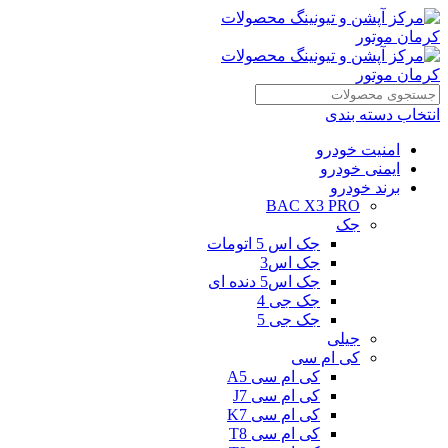
انتخاب دسته بندی
امنیت خودرو
ایمنی خودرو
برند خودرو
BAC X3 PRO
جک
جک اس 5 اتومات
جک اس3
جک اس5 دنده ای
جک جی 4
جک جی 5
جیلی
کی ام سی
کی ام سی A5
کی ام سی J7
کی ام سی K7
کی ام سی T8