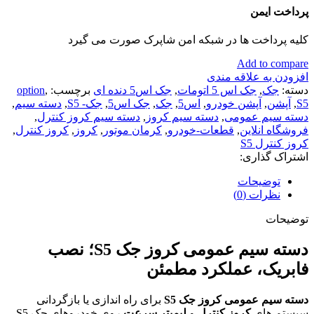
پرداخت ایمن
کلیه پرداخت ها در شبکه امن شاپرک صورت می گیرد
Add to compare
افزودن به علاقه مندی
دسته:
جک
,
جک اس 5 اتومات
,
جک اس5 دنده ای
برچسب:
,
option
S5
,
آپشن
,
آپشن خودرو
,
اس5
,
جک
,
جک اس5
,
جک- S5
,
دسته سیم
,
دسته سیم عمومی
,
دسته سیم کروز
,
دسته سیم کروز کنترل
,
فروشگاه انلاین
,
قطعات-خودرو
,
کرمان موتور
,
کروز
,
کروز کنترل
,
کروز کنترل S5
اشتراک گذاری:
توضیحات
نظرات (0)
توضیحات
دسته سیم عمومی کروز جک S5؛ نصب
فابریک، عملکرد مطمئن
دسته سیم عمومی کروز جک S5
برای راه اندازی یا بازگردانی
سیستم های
کروز کنترل
و
لیمیتر سرعت
روی خودروهای جک S5