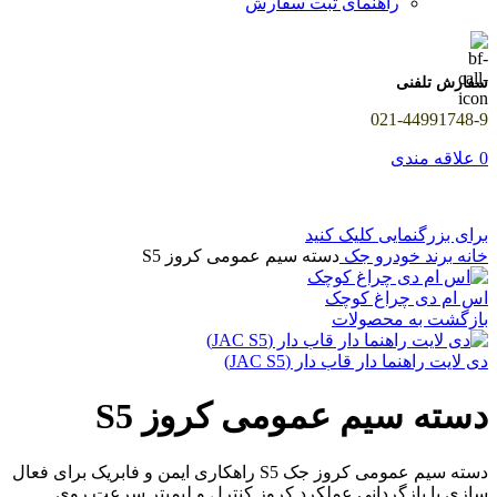
راهنمای ثبت سفارش
سفارش تلفنی
021-44991748-9
0
علاقه مندی
برای بزرگنمایی کلیک کنید
خانه
برند خودرو
جک
دسته سیم عمومی کروز S5
اس ام دی چراغ کوچک
بازگشت به محصولات
دی لایت راهنما دار قاب دار (JAC S5)
دسته سیم عمومی کروز S5
دسته سیم عمومی کروز جک S5 راهکاری ایمن و فابریک برای فعال
سازی یا بازگردانی عملکرد کروز کنترل و لیمیتر سرعت روی