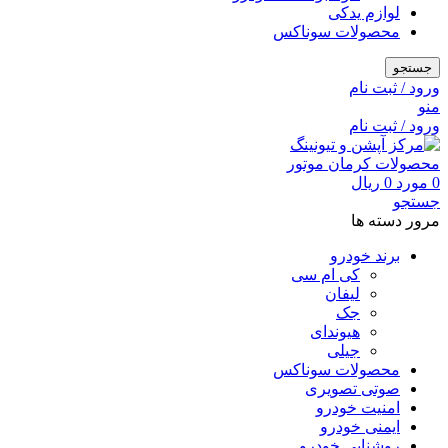
لوازم یدکی
محصولات سوناکس
جستجو
ورود / ثبت نام
منو
ورود / ثبت نام
0
مورد
0
ریال
جستجو
مرور دسته ها
برند خودرو
کی ام سی
لیفان
جک
هیوندای
جیلی
محصولات سوناکس
صوتی تصویری
امنیت خودرو
ایمنی خودرو
روشنایی خودرو