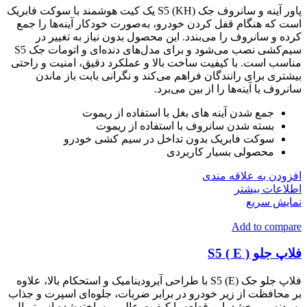
پاور آینه و سانروف جک S5 (KH) یک کیت هوشمند با سوکت فابریک
است که هنگام قفل کردن خودرو، به‌صورت خودکار آینه‌ها را جمع
کرده و سانروف را می‌بندد. این محصول بدون نیاز به تغییر در
سیم‌کشی نصب می‌شود و برای مدل‌های دنده‌ای و اتومات جک S5
مناسب است. با کیفیت ساخت بالا و عملکرد دقیق، امنیت و راحتی
بیشتری برای رانندگان فراهم می‌کند و نگرانی بابت باز ماندن
سانروف یا آینه‌ها را از بین می‌برد.
جمع شدن آینه های بغل با استفاده از ریموت
بسته شدن سانروف با استفاده از ریموت
سوکت فابریک بدون تداخل در سیم کشی خودرو
محصولی بسیار کاربردی
افزودن به علاقه مندی
اطلاعات بیشتر
نمایش سریع
Add to compare
فلاپ جلو S5 ( E )
فلاپ جلو جک S5 (E) با طراحی آیرودینامیک و استحکام بالا، علاوه
بر محافظت از زیر خودرو در برابر ضربات، جلوه‌ای اسپرت و جذاب
به بدنه می‌بخشد. این قطعه با کیفیت عالی و ساخته‌شده از متریال