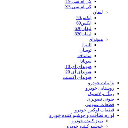
کی ام سی T9
کی ام سی X5
لیفان
ایکس50
ایکس60
لیفان620
لیفان820
هیوندای
النترا
توسان
سانتافه
سوناتا
هیوندای آی 10
هیوندای آی 20
هیوندای اکسنت
تزئینات خودرو
روشنایی خودرو
رینگ و لاستیک
صوتی تصویری
قطعات عمومی
قطعات لوکس خودرو
لوازم نظافت و خوشبو کننده خودرو
تمیز کننده خودرو
خوشبو کننده خودرو