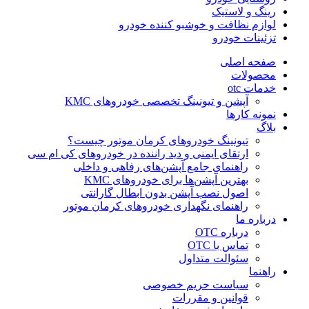
رینگ و لاستیک
لوازم نظافت و خوشبو کننده خودرو
تزئینات خودرو
صفحه اصلی
محصولات
خدمات otc
آپشن و تیونینگ تخصصی خودروهای KMC
نمونه کارها
بلاگ
تیونینگ خودروهای کرمان موتور چیست؟
ارتقای ایمنی و دید راننده در خودروهای کی ام سی
راهنمای جامع آپشن‌های رفاهی و داخلی
بهترین آپشن‌ها برای خودروهای KMC
اصول نصب آپشن بدون ابطال گارانتی
راهنمای نگهداری خودروهای کرمان موتور
درباره ما
درباره OTC
تماس با OTC
سئوالت متداول
راهنما
سیاست حریم خصوصی
قوانین و مقررات