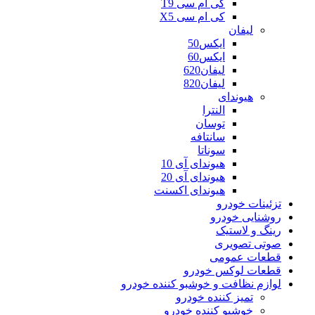
کی ام سی T9
کی ام سی X5
لیفان
ایکس50
ایکس60
لیفان620
لیفان820
هیوندای
النترا
توسان
سانتافه
سوناتا
هیوندای آی 10
هیوندای آی 20
هیوندای اکسنت
تزئینات خودرو
روشنایی خودرو
رینگ و لاستیک
صوتی تصویری
قطعات عمومی
قطعات لوکس خودرو
لوازم نظافت و خوشبو کننده خودرو
تمیز کننده خودرو
خوشبو کننده خودرو