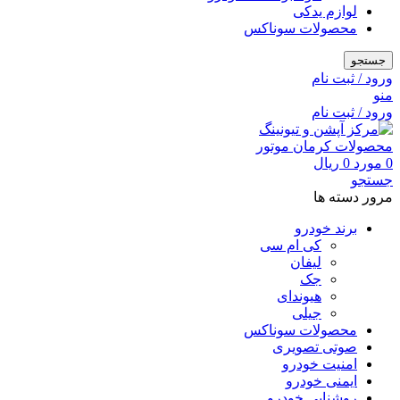
لوازم یدکی
محصولات سوناکس
جستجو
ورود / ثبت نام
منو
ورود / ثبت نام
0
مورد
0
ریال
جستجو
مرور دسته ها
برند خودرو
کی ام سی
لیفان
جک
هیوندای
جیلی
محصولات سوناکس
صوتی تصویری
امنیت خودرو
ایمنی خودرو
روشنایی خودرو