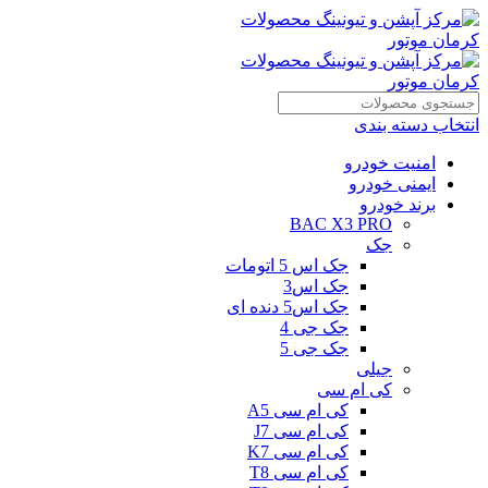
انتخاب دسته بندی
امنیت خودرو
ایمنی خودرو
برند خودرو
BAC X3 PRO
جک
جک اس 5 اتومات
جک اس3
جک اس5 دنده ای
جک جی 4
جک جی 5
جیلی
کی ام سی
کی ام سی A5
کی ام سی J7
کی ام سی K7
کی ام سی T8