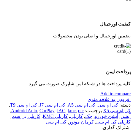
کیفیت اورجینال
تضمین اورجینال و اصلی بودن محصولات
پرداخت ایمن
کلیه پرداخت ها در شبکه امن شاپرک صورت می گیرد
Add to compare
افزودن به علاقه مندی
دسته:
کی ام سی
,
کی ام سی A5
,
کی ام سی J7
,
کی ام سی T9
,
کی ام سی X5
برچسب:
otc
,
kmc
,
JAC
,
CarPlay
,
Android Auto
,
آپشن
,
آپشن خودرو
,
جک
,
کارپلی
,
کارپلی KMC
,
کارپلی بی سیم
,
کارپلی کی ام سی
,
کرمان موتور
,
کی ام سی
اشتراک گذاری: