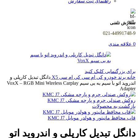
راهنمای ثبت سفارش
سفارش تلفنی
021-44991748-9
0
علاقه مندی
برای بزرگنمایی کلیک کنید
خانه
برند خودرو
کی ام سی
کی ام سی X5
دانگل تبدیل کارپلی و
اندروید اتو با سیم به بی سیم VoxX – RGB Mini Wireless Carplay
Adapter
روکش صندلی چرم و پارچه مشکی KMC J7
بازگشت به محصولات
قاب محافظ مانیتور و هولدر موبایل KMC J7
دانگل تبدیل کارپلی و اندروید اتو