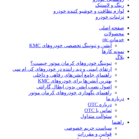
رینگ و لاستیک
لوازم نظافت و خوشبو کننده خودرو
تزئینات خودرو
صفحه اصلی
محصولات
خدمات otc
آپشن و تیونینگ تخصصی خودروهای KMC
نمونه کارها
بلاگ
تیونینگ خودروهای کرمان موتور چیست؟
ارتقای ایمنی و دید راننده در خودروهای کی ام سی
راهنمای جامع آپشن‌های رفاهی و داخلی
بهترین آپشن‌ها برای خودروهای KMC
اصول نصب آپشن بدون ابطال گارانتی
راهنمای نگهداری خودروهای کرمان موتور
درباره ما
درباره OTC
تماس با OTC
سئوالت متداول
راهنما
سیاست حریم خصوصی
قوانین و مقررات