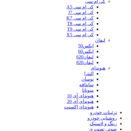
کی ام سی
کی ام سی A5
کی ام سی J7
کی ام سی K7
کی ام سی T8
کی ام سی T9
کی ام سی X5
لیفان
ایکس50
ایکس60
لیفان620
لیفان820
هیوندای
النترا
توسان
سانتافه
سوناتا
هیوندای آی 10
هیوندای آی 20
هیوندای اکسنت
تزئینات خودرو
روشنایی خودرو
رینگ و لاستیک
صوتی تصویری