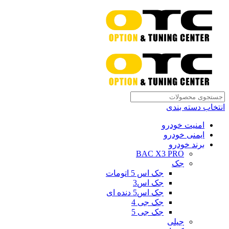
انتخاب دسته بندی
امنیت خودرو
ایمنی خودرو
برند خودرو
BAC X3 PRO
جک
جک اس 5 اتومات
جک اس3
جک اس5 دنده ای
جک جی 4
جک جی 5
جیلی