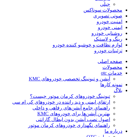
جیلی
محصولات سوناکس
صوتی تصویری
امنیت خودرو
ایمنی خودرو
روشنایی خودرو
رینگ و لاستیک
لوازم نظافت و خوشبو کننده خودرو
تزئینات خودرو
صفحه اصلی
محصولات
خدمات otc
آپشن و تیونینگ تخصصی خودروهای KMC
نمونه کارها
بلاگ
تیونینگ خودروهای کرمان موتور چیست؟
ارتقای ایمنی و دید راننده در خودروهای کی ام سی
راهنمای جامع آپشن‌های رفاهی و داخلی
بهترین آپشن‌ها برای خودروهای KMC
اصول نصب آپشن بدون ابطال گارانتی
راهنمای نگهداری خودروهای کرمان موتور
درباره ما
درباره OTC