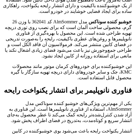
از یک خوشبوکننده باکیفیت و دارای انتشار رایحه یکنواخت، راهکاری
ساده برای ایجاد فضایی خوشایند در خودرو است.
خوشبو کننده سوناکس
مدل AlmSommer کد 362041 با وزن 26
گرم، محصولی ساخت آلمان است که برای نصب روی توری دریچه
تهویه طراحی شده است. این محصول با بهره‌گیری از فناوری
نانوپلیمرها و روغن‌های عطری باکیفیت، رایحه را به‌صورت تدریجی
در فضای کابین منتشر می‌کند. فرمولاسیون آن فاقد الکل است و
طراحی جمع‌وجورش نیز باعث می‌شود فضای زیادی اشغال نکند یا
مانعی برای استفاده روزانه از کابین ایجاد نشود.
این خوشبوکننده برای خودروهای کرمان موتور مانند محصولات
KMC، جک و سایر خودروهای دارای دریچه تهویه سازگار با گیره
محصول قابل استفاده است.
فناوری نانوپلیمر برای انتشار یکنواخت رایحه
یکی از مهم‌ترین ویژگی‌های خوشبو کننده سوناکس مدل
AlmSommer، استفاده از فناوری نانوپلیمرها است. این فناوری به
آزاد شدن کنترل‌شده‌تر رایحه کمک می‌کند تا عطر محصول به‌جای
انتشار سریع و کوتاه‌مدت، به‌تدریج در فضای اطراف پخش شود.
انتشار یکنواخت رایحه باعث می‌شود بوی خوشبوکننده در کابین