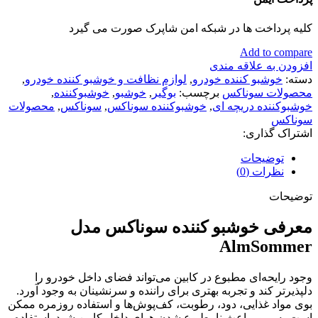
کلیه پرداخت ها در شبکه امن شاپرک صورت می گیرد
Add to compare
افزودن به علاقه مندی
دسته:
خوشبو کننده خودرو
,
لوازم نظافت و خوشبو کننده خودرو
,
محصولات سوناکس
برچسب:
بوگیر
,
خوشبو
,
خوشبوکننده
,
خوشبوکننده دریچه ای
,
خوشبوکننده سوناکس
,
سوناکس
,
محصولات
سوناکس
اشتراک گذاری:
توضیحات
نظرات (0)
توضیحات
معرفی خوشبو کننده سوناکس مدل
AlmSommer
وجود رایحه‌ای مطبوع در کابین می‌تواند فضای داخل خودرو را
دلپذیرتر کند و تجربه بهتری برای راننده و سرنشینان به وجود آورد.
بوی مواد غذایی، دود، رطوبت، کف‌پوش‌ها و استفاده روزمره ممکن
است به‌مرور باعث نامطبوع شدن هوای داخل کابین شود. استفاده