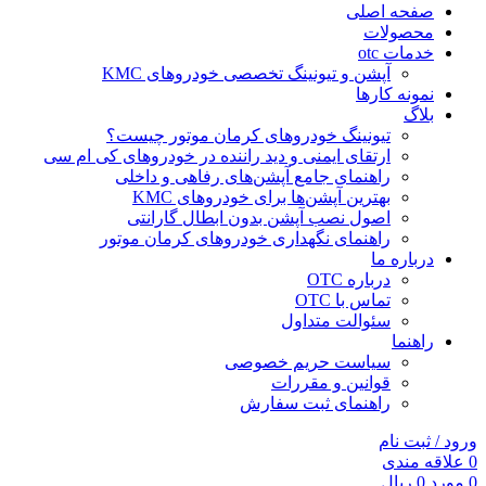
صفحه اصلی
محصولات
خدمات otc
آپشن و تیونینگ تخصصی خودروهای KMC
نمونه کارها
بلاگ
تیونینگ خودروهای کرمان موتور چیست؟
ارتقای ایمنی و دید راننده در خودروهای کی ام سی
راهنمای جامع آپشن‌های رفاهی و داخلی
بهترین آپشن‌ها برای خودروهای KMC
اصول نصب آپشن بدون ابطال گارانتی
راهنمای نگهداری خودروهای کرمان موتور
درباره ما
درباره OTC
تماس با OTC
سئوالت متداول
راهنما
سیاست حریم خصوصی
قوانین و مقررات
راهنمای ثبت سفارش
ورود / ثبت نام
0
علاقه مندی
0
مورد
0
ریال