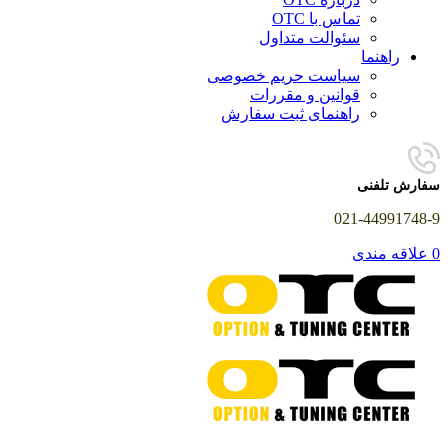
تماس با OTC
سئوالت متداول
راهنما
سیاست حریم خصوصی
قوانین و مقررات
راهنمای ثبت سفارش
سفارش تلفنی
021-44991748-9
0
علاقه مندی