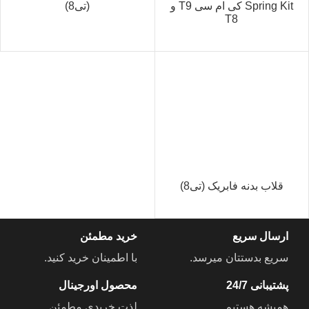
Spring Kit کی ام سی T9 و
(تی8)
T8
قلاب بدنه فابریک (تی8)
ارسال سریع
خرید مطمئن
سریع بدستتان میرسد.
با اطمینان خرید کنید.
پشتیبانی 24/7
محصول اورجینال
همیشه هستیم.
لذت خریدی مطمئن.