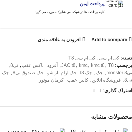
پرداخت ایمن
کلیه پرداخت ها در شبکه امن شاپرک صورت می گیرد
Add to compare
افزودن به علاقه مندی
دسته:
کی ام سی
,
کی ام سی T8
برچسب:
T8
,
kmc t8
,
kmc
,
JAC t8
,
آفرود
,
باکس عقب
,
تی8
,
تی8 monster
,
جک
,
جک t8
,
جک آرام باز شو
,
جک صندوق تی8
,
جک-
تی8
,
فروشگاه انلاین
,
کابین عقب
,
کرمان موتور
اشتراک گذاری:
محصولات مشابه