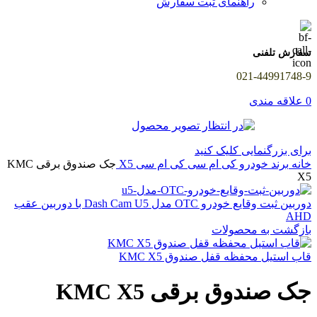
راهنمای ثبت سفارش
سفارش تلفنی
021-44991748-9
0
علاقه مندی
برای بزرگنمایی کلیک کنید
خانه
برند خودرو
کی ام سی
کی ام سی X5
جک صندوق برقی KMC
X5
دوربین ثبت وقایع خودرو OTC مدل Dash Cam U5 با دوربین عقب
AHD
بازگشت به محصولات
قاب استیل محفظه قفل صندوق KMC X5
جک صندوق برقی KMC X5