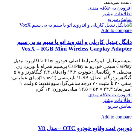
دست نمی‌دهد.
افزودن به علاقه مندی
اطلاعات بیشتر
نمایش سریع
Add to compare
دانگل تبدیل کارپلی و اندروید اتو با سیم به بی سیم
VoxX – RGB Mini Wireless Carplay Adapter
سیستم‌عامل: لینوکسرابط اصلی خودرو: CarPlayکاربرد: تبدیل
CarPlay سیمی خودرو به CarPlay بی‌سیم همراه با نورپردازی
محیطی ۷ رنگاتصال: بلوتوث ۴.۲ / وای‌فای ۲.۴ گیگاهرتز و ۵.۸
گیگاهرتزدرگاه اتصال: USB / تایپ-سی (Type-C)دمای عملیاتی:
منفی ۲۰ تا مثبت ۷۰ درجه سانتی‌گرادمنبع تغذیه: ۵ ولت، ۱
آمپرابعاد: ۲۴.۳ × ۵۳ × ۱۲.۵ میلی‌متروزن: ۱۲ گرم
افزودن به علاقه مندی
اطلاعات بیشتر
نمایش سریع
Add to compare
دوربین ثبت وقایع خودرو OTC – مدل V8