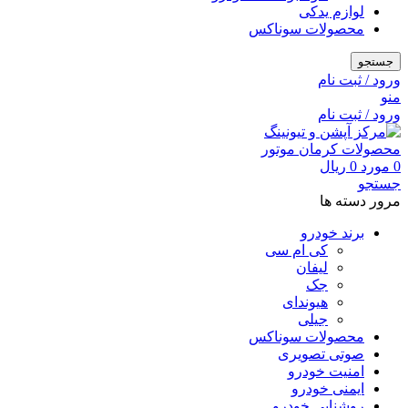
لوازم یدکی
محصولات سوناکس
جستجو
ورود / ثبت نام
منو
ورود / ثبت نام
0
مورد
0
ریال
جستجو
مرور دسته ها
برند خودرو
کی ام سی
لیفان
جک
هیوندای
جیلی
محصولات سوناکس
صوتی تصویری
امنیت خودرو
ایمنی خودرو
روشنایی خودرو