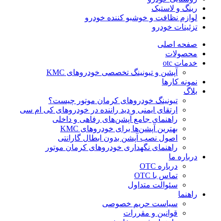
رینگ و لاستیک
لوازم نظافت و خوشبو کننده خودرو
تزئینات خودرو
صفحه اصلی
محصولات
خدمات otc
آپشن و تیونینگ تخصصی خودروهای KMC
نمونه کارها
بلاگ
تیونینگ خودروهای کرمان موتور چیست؟
ارتقای ایمنی و دید راننده در خودروهای کی ام سی
راهنمای جامع آپشن‌های رفاهی و داخلی
بهترین آپشن‌ها برای خودروهای KMC
اصول نصب آپشن بدون ابطال گارانتی
راهنمای نگهداری خودروهای کرمان موتور
درباره ما
درباره OTC
تماس با OTC
سئوالت متداول
راهنما
سیاست حریم خصوصی
قوانین و مقررات