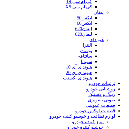
کی ام سی T9
کی ام سی X5
لیفان
ایکس50
ایکس60
لیفان620
لیفان820
هیوندای
النترا
توسان
سانتافه
سوناتا
هیوندای آی 10
هیوندای آی 20
هیوندای اکسنت
تزئینات خودرو
روشنایی خودرو
رینگ و لاستیک
صوتی تصویری
قطعات عمومی
قطعات لوکس خودرو
لوازم نظافت و خوشبو کننده خودرو
تمیز کننده خودرو
خوشبو کننده خودرو