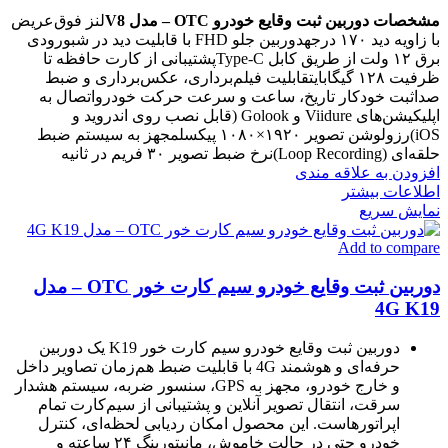
مشخصات دوربین ثبت وقایع خودرو OTC – مدل V8
لنز فوق‌عریض
با زاویه دید ۱۷۰ درجهدوربین جلو FHD با قابلیت دید در شبورودی
برق ۱۲ ولت از طریق کابل Type-Cپشتیبانی از کارت حافظه تا
ظرفیت ۱۲۸ گیگابایتقابلیت فیلم‌برداری، عکس‌برداری و ضبط
صداثبت خودکار تاریخ، ساعت و سرعت حرکت خودرواتصال به
اپلیکیشن‌های Viidure و Golook (قابل نصب روی اندروید و
iOS)رزولوشن تصویر ۱۹۲۰×۱۰۸۰ پیکسلمجهز به سیستم ضبط
حلقه‌ای (Loop Recording)نرخ ضبط تصویر ۳۰ فریم در ثانیه
افزودن به علاقه مندی
اطلاعات بیشتر
نمایش سریع
Add to compare
دوربین ثبت وقایع خودرو سیم کارت خور OTC – مدل
4G K19
دوربین ثبت وقایع خودرو سیم کارت خور K19 یک دوربین
حرفه‌ای و هوشمند 4G با قابلیت ضبط هم‌زمان تصاویر داخل
و خارج خودرو، مجهز به GPS، سنسور ضربه، سیستم هشدار
سرقت، انتقال تصویر آنلاین و پشتیبانی از سیم‌کارت تمام
اپراتورهاست. این محصول امکان ردیابی لحظه‌ای، کنترل
خودرو حتی در حالت خاموش، مانیتورینگ ۲۴ ساعته و