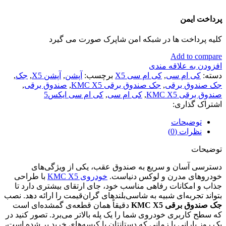
پرداخت ایمن
کلیه پرداخت ها در شبکه امن شاپرک صورت می گیرد
Add to compare
افزودن به علاقه مندی
دسته:
کی ام سی
,
کی ام سی X5
برچسب:
آپشن
,
آپشن X5
,
جک
,
جک صندوق برقی
,
جک صندوق برقی KMC X5
,
صندوق برقی
,
صندوق برقی KMC X5
,
کی ام سی
,
کی ام سی ایکس5
اشتراک گذاری:
توضیحات
نظرات (0)
توضیحات
دسترسی آسان و سریع به صندوق عقب، یکی از ویژگی‌های
خودروهای مدرن و لوکس دنیاست.
خودروی KMC X5
با طراحی
جذاب و امکانات رفاهی مناسب خود، جای ارتقای بیشتری دارد تا
بتواند تجربه‌ای شبیه به شاسی‌بلندهای گران‌قیمت را ارائه دهد. نصب
جک صندوق برقی KMC X5
دقیقاً همان قطعه‌ی گمشده‌ای است
که سطح کاربری خودروی شما را یک پله بالاتر می‌برد. تصور کنید در
یک روز بارانی یا زمانی که دستانتان با کیسه‌های خرید پر شده است،