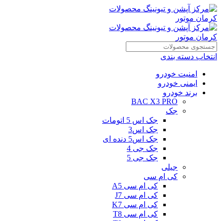
انتخاب دسته بندی
امنیت خودرو
ایمنی خودرو
برند خودرو
BAC X3 PRO
جک
جک اس 5 اتومات
جک اس3
جک اس5 دنده ای
جک جی 4
جک جی 5
جیلی
کی ام سی
کی ام سی A5
کی ام سی J7
کی ام سی K7
کی ام سی T8