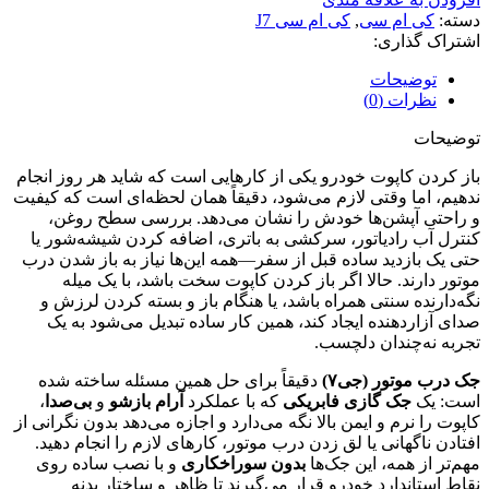
دسته:
کی ام سی
,
کی ام سی J7
اشتراک گذاری:
توضیحات
نظرات (0)
توضیحات
باز کردن کاپوت خودرو یکی از کارهایی است که شاید هر روز انجام
ندهیم، اما وقتی لازم می‌شود، دقیقاً همان لحظه‌ای است که کیفیت
و راحتی آپشن‌ها خودش را نشان می‌دهد. بررسی سطح روغن،
کنترل آب رادیاتور، سرکشی به باتری، اضافه کردن شیشه‌شور یا
حتی یک بازدید ساده قبل از سفر—همه این‌ها نیاز به باز شدن درب
موتور دارند. حالا اگر باز کردن کاپوت سخت باشد، با یک میله
نگه‌دارنده سنتی همراه باشد، یا هنگام باز و بسته کردن لرزش و
صدای آزاردهنده ایجاد کند، همین کار ساده تبدیل می‌شود به یک
تجربه نه‌چندان دلچسب.
جک درب موتور (جی۷)
دقیقاً برای حل همین مسئله ساخته شده
است: یک
جک گازی فابریکی
که با عملکرد
آرام بازشو
و
بی‌صدا
،
کاپوت را نرم و ایمن بالا نگه می‌دارد و اجازه می‌دهد بدون نگرانی از
افتادن ناگهانی یا لق زدن درب موتور، کارهای لازم را انجام دهید.
مهم‌تر از همه، این جک‌ها
بدون سوراخکاری
و با نصب ساده روی
نقاط استاندارد خودرو قرار می‌گیرند تا ظاهر و ساختار بدنه