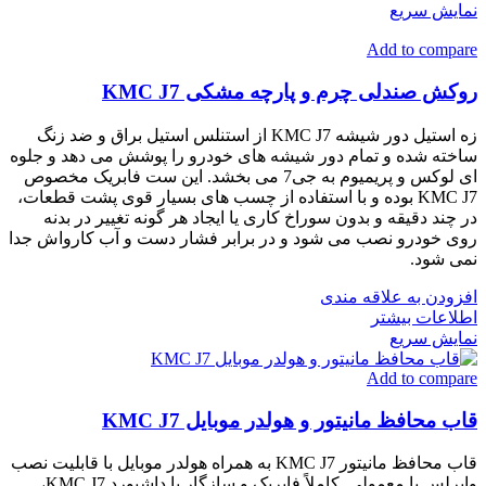
نمایش سریع
Add to compare
روکش صندلی چرم و پارچه مشکی KMC J7
زه استیل دور شیشه KMC J7 از استنلس استیل براق و ضد زنگ
ساخته شده و تمام دور شیشه های خودرو را پوشش می دهد و جلوه
ای لوکس و پریمیوم به جی7 می بخشد. این ست فابریک مخصوص
KMC J7 بوده و با استفاده از چسب های بسیار قوی پشت قطعات،
در چند دقیقه و بدون سوراخ کاری یا ایجاد هر گونه تغییر در بدنه
روی خودرو نصب می شود و در برابر فشار دست و آب کارواش جدا
نمی شود.
افزودن به علاقه مندی
اطلاعات بیشتر
نمایش سریع
Add to compare
قاب محافظ مانیتور و هولدر موبایل KMC J7
قاب محافظ مانیتور KMC J7 به همراه هولدر موبایل با قابلیت نصب
وایرلس یا معمولی. کاملاً فابریک و سازگار با داشبورد KMC J7،