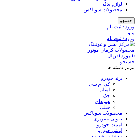
لوازم یدکی
محصولات سوناکس
جستجو
ورود / ثبت نام
منو
ورود / ثبت نام
0
مورد
0
ریال
جستجو
مرور دسته ها
برند خودرو
کی ام سی
لیفان
جک
هیوندای
جیلی
محصولات سوناکس
صوتی تصویری
امنیت خودرو
ایمنی خودرو
روشنایی خودرو