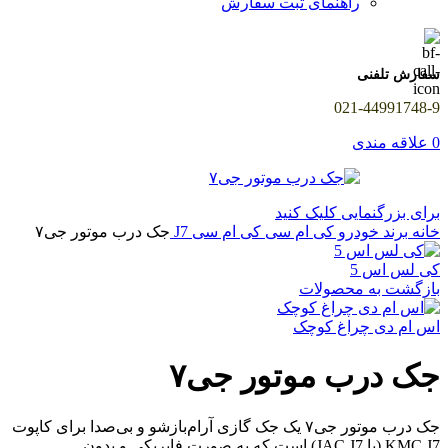
راهنمای ثبت سفارش
سفارش تلفنی
021-44991748-9
0
علاقه مندی
برای بزرگنمایی کلیک کنید
خانه
برند خودرو
کی ام سی
کی ام سی J7
جک درب موتور جی۷
کی لس اس 5
بازگشت به محصولات
اس ام دی چراغ کوچک
جک درب موتور جی۷
جک درب موتور جی۷ یک جک گازی آرام‌بازشو و بی‌صدا برای کاپوت
KMC J7 (یا JAC J7) است که به صورت فابریکی و بدون