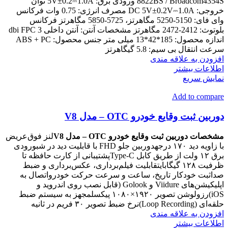
8822BS / Broadcom4354S ورودی برق: 5V±0.2⎓1.0A توان
خروجی: DC 5V±0.2V⎓1.0A مصرف انرژی: 0.75 وات فرکانس
وای فای: 5150-5250 مگاهرتز، 5725-5850 مگاهرتز فرکانس
بلوتوث: 2412-2472 مگاهرتز مشخصات آنتن: آنتن داخلی 3 dbi FPC
اندازه محصول: 185*42*13 میلی متر جنس محصول: ABS + PC
سرعت انتقال بی سیم: 5.8 گیگاهرتز
افزودن به علاقه مندی
اطلاعات بیشتر
نمایش سریع
Add to compare
دوربین ثبت وقایع خودرو OTC – مدل V8
مشخصات دوربین ثبت وقایع خودرو OTC – مدل V8
لنز فوق‌عریض
با زاویه دید ۱۷۰ درجهدوربین جلو FHD با قابلیت دید در شبورودی
برق ۱۲ ولت از طریق کابل Type-Cپشتیبانی از کارت حافظه تا
ظرفیت ۱۲۸ گیگابایتقابلیت فیلم‌برداری، عکس‌برداری و ضبط
صداثبت خودکار تاریخ، ساعت و سرعت حرکت خودرواتصال به
اپلیکیشن‌های Viidure و Golook (قابل نصب روی اندروید و
iOS)رزولوشن تصویر ۱۹۲۰×۱۰۸۰ پیکسلمجهز به سیستم ضبط
حلقه‌ای (Loop Recording)نرخ ضبط تصویر ۳۰ فریم در ثانیه
افزودن به علاقه مندی
اطلاعات بیشتر