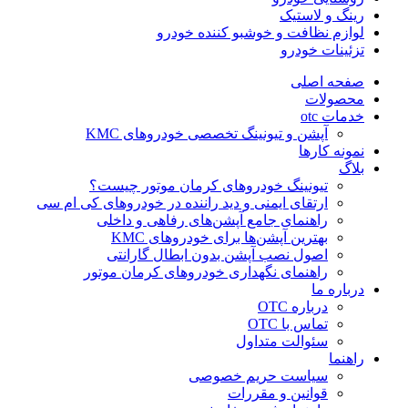
رینگ و لاستیک
لوازم نظافت و خوشبو کننده خودرو
تزئینات خودرو
صفحه اصلی
محصولات
خدمات otc
آپشن و تیونینگ تخصصی خودروهای KMC
نمونه کارها
بلاگ
تیونینگ خودروهای کرمان موتور چیست؟
ارتقای ایمنی و دید راننده در خودروهای کی ام سی
راهنمای جامع آپشن‌های رفاهی و داخلی
بهترین آپشن‌ها برای خودروهای KMC
اصول نصب آپشن بدون ابطال گارانتی
راهنمای نگهداری خودروهای کرمان موتور
درباره ما
درباره OTC
تماس با OTC
سئوالت متداول
راهنما
سیاست حریم خصوصی
قوانین و مقررات