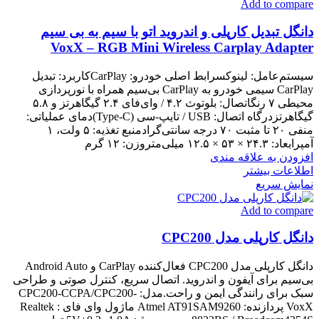
Add to compare
دانگل تبدیل کارپلی و اندروید اتو با سیم به بی سیم
VoxX – RGB Mini Wireless Carplay Adapter
سیستم‌عامل: لینوکسرابط اصلی خودرو: CarPlayکاربرد: تبدیل
CarPlay سیمی خودرو به CarPlay بی‌سیم همراه با نورپردازی
محیطی ۷ رنگاتصال: بلوتوث ۴.۲ / وای‌فای ۲.۴ گیگاهرتز و ۵.۸
گیگاهرتزدرگاه اتصال: USB / تایپ-سی (Type-C)دمای عملیاتی:
منفی ۲۰ تا مثبت ۷۰ درجه سانتی‌گرادمنبع تغذیه: ۵ ولت، ۱
آمپرابعاد: ۲۴.۳ × ۵۳ × ۱۲.۵ میلی‌متروزن: ۱۲ گرم
افزودن به علاقه مندی
اطلاعات بیشتر
نمایش سریع
Add to compare
دانگل کارپلی مدل CPC200
دانگل کارپلی مدل CPC200 فعال‌کننده CarPlay و Android Auto
بی‌سیم برای آیفون و اندروید. اتصال سریع، کنترل صوتی و طراحی
سبک برای رانندگی ایمن و راحت.مدل: CPC200-CCPA/CPC200-
VoxX پردازنده: Atmel AT91SAM9260 ماژول وای فای : Realtek