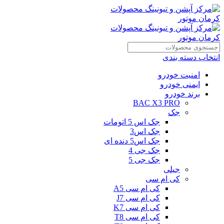
انتخاب دسته بندی
امنیت خودرو
ایمنی خودرو
برند خودرو
BAC X3 PRO
جک
جک اس 5 اتومات
جک اس3
جک اس5 دنده ای
جک جی 4
جک جی 5
جیلی
کی ام سی
کی ام سی A5
کی ام سی J7
کی ام سی K7
کی ام سی T8