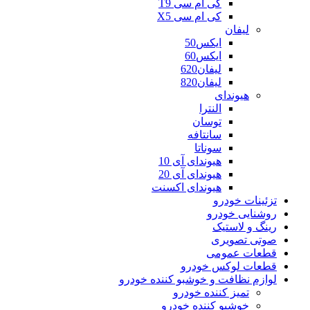
کی ام سی T9
کی ام سی X5
لیفان
ایکس50
ایکس60
لیفان620
لیفان820
هیوندای
النترا
توسان
سانتافه
سوناتا
هیوندای آی 10
هیوندای آی 20
هیوندای اکسنت
تزئینات خودرو
روشنایی خودرو
رینگ و لاستیک
صوتی تصویری
قطعات عمومی
قطعات لوکس خودرو
لوازم نظافت و خوشبو کننده خودرو
تمیز کننده خودرو
خوشبو کننده خودرو