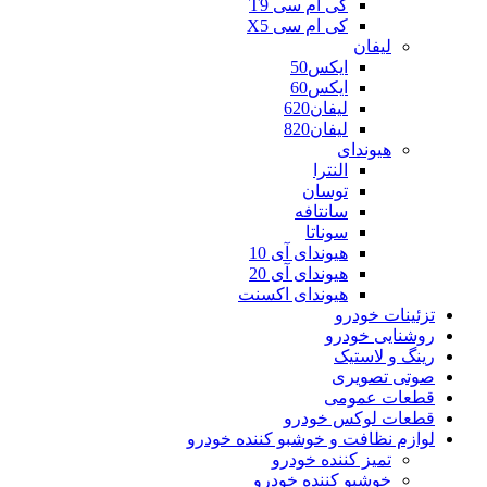
کی ام سی T9
کی ام سی X5
لیفان
ایکس50
ایکس60
لیفان620
لیفان820
هیوندای
النترا
توسان
سانتافه
سوناتا
هیوندای آی 10
هیوندای آی 20
هیوندای اکسنت
تزئینات خودرو
روشنایی خودرو
رینگ و لاستیک
صوتی تصویری
قطعات عمومی
قطعات لوکس خودرو
لوازم نظافت و خوشبو کننده خودرو
تمیز کننده خودرو
خوشبو کننده خودرو