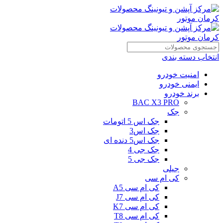
انتخاب دسته بندی
امنیت خودرو
ایمنی خودرو
برند خودرو
BAC X3 PRO
جک
جک اس 5 اتومات
جک اس3
جک اس5 دنده ای
جک جی 4
جک جی 5
جیلی
کی ام سی
کی ام سی A5
کی ام سی J7
کی ام سی K7
کی ام سی T8