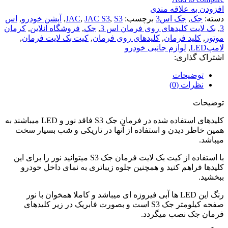
افزودن به علاقه مندی
دسته:
جک
,
جک اس3
برچسب:
S3
,
JAC S3
,
JAC
,
آپشن خودرو
,
اس
3
,
بک لایت کلیدهای روی فرمان اس 3
,
جک
,
فروشگاه انلاین
,
کرمان
موتور
,
کلید فرمان
,
کلیدهای روی فرمان
,
کیت بک لایت فرمان
,
لامپLED
,
لوازم جانبی خودرو
اشتراک گذاری:
توضیحات
نظرات (0)
توضیحات
کلیدهای استفاده شده در فرمان جک S3 فاقد نور و LED میباشند به
همین خاطر دیدن و استفاده از آنها در تاریکی و شب بسیار سخت
میباشد.
با استفاده از کیت بک لایت فرمان جک S3 میتوانید نور را برای این
کلیدها فراهم کنید و همچنین جلوه زیباتری به نمای داخل خودرو
ببخشید.
رنگ این LED ها آبی فیروزه ای میباشد و کاملا همخوان با نور
صفحه کیلومتر جک S3 است و بصورت فابریک در زیر کلیدهای
فرمان جک نصب میگردد.