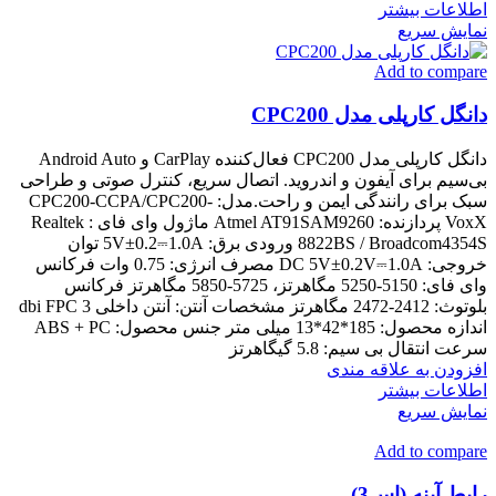
اطلاعات بیشتر
نمایش سریع
Add to compare
دانگل کارپلی مدل CPC200
دانگل کارپلی مدل CPC200 فعال‌کننده CarPlay و Android Auto
بی‌سیم برای آیفون و اندروید. اتصال سریع، کنترل صوتی و طراحی
سبک برای رانندگی ایمن و راحت.مدل: CPC200-CCPA/CPC200-
VoxX پردازنده: Atmel AT91SAM9260 ماژول وای فای : Realtek
8822BS / Broadcom4354S ورودی برق: 5V±0.2⎓1.0A توان
خروجی: DC 5V±0.2V⎓1.0A مصرف انرژی: 0.75 وات فرکانس
وای فای: 5150-5250 مگاهرتز، 5725-5850 مگاهرتز فرکانس
بلوتوث: 2412-2472 مگاهرتز مشخصات آنتن: آنتن داخلی 3 dbi FPC
اندازه محصول: 185*42*13 میلی متر جنس محصول: ABS + PC
سرعت انتقال بی سیم: 5.8 گیگاهرتز
افزودن به علاقه مندی
اطلاعات بیشتر
نمایش سریع
Add to compare
رابط آینه (اس3)