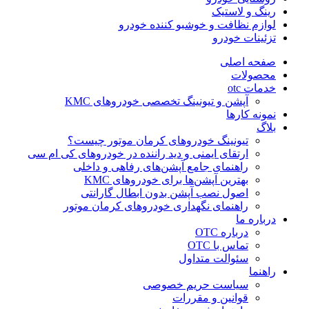
رینگ و لاستیک
لوازم نظافت و خوشبو کننده خودرو
تزئینات خودرو
صفحه اصلی
محصولات
خدمات otc
آپشن و تیونینگ تخصصی خودروهای KMC
نمونه کارها
بلاگ
تیونینگ خودروهای کرمان موتور چیست؟
ارتقای ایمنی و دید راننده در خودروهای کی ام سی
راهنمای جامع آپشن‌های رفاهی و داخلی
بهترین آپشن‌ها برای خودروهای KMC
اصول نصب آپشن بدون ابطال گارانتی
راهنمای نگهداری خودروهای کرمان موتور
درباره ما
درباره OTC
تماس با OTC
سئوالت متداول
راهنما
سیاست حریم خصوصی
قوانین و مقررات