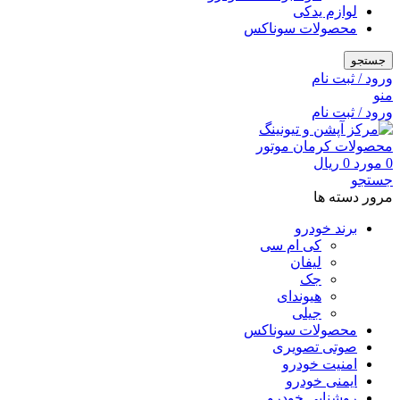
لوازم یدکی
محصولات سوناکس
جستجو
ورود / ثبت نام
منو
ورود / ثبت نام
0
مورد
0
ریال
جستجو
مرور دسته ها
برند خودرو
کی ام سی
لیفان
جک
هیوندای
جیلی
محصولات سوناکس
صوتی تصویری
امنیت خودرو
ایمنی خودرو
روشنایی خودرو