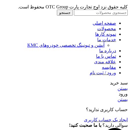
کلیه حقوق نزد اوج تجارت پارت OTC Group محفوظ است.
جستجو
صفحه اصلی
محصولات
نمونه کارها
خدمات ما
آپشن و تیونینگ تخصصی خودروهای KMC
درباره ما
تماس با ما
علاقه مندی
مقايسه
ورود / ثبت نام
سبد خرید
بستن
ورود
بستن
حساب کاربری ندارید؟
ایجاد یک حساب کاربری
سوالی دارید؟
با ما صحبت کنید!