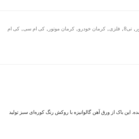
ر
,
تی8
,
فلزی
,
کرمان خودرو
,
کرمان موتور
,
کی ام سی
,
کی ام
د و زیباست که مخصوص نصب روی پایه گالن خودرو کی ام سی T8 طراحی شده. این باک از ورق آهن گالوانیزه با روکش رنگ کوره‌ای سبز تولید