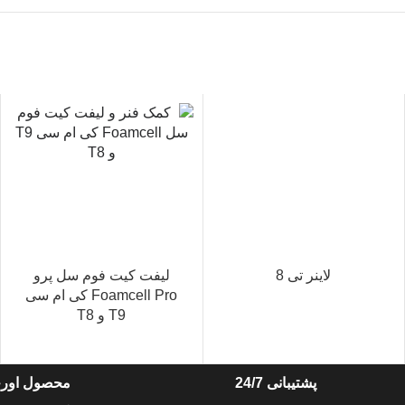
لاینر تی 8
لیفت‌ کیت فوم‌ سل پرو
Foamcell Pro کی ام سی
T9 و T8
پشتیبانی 24/7
محصول اورج