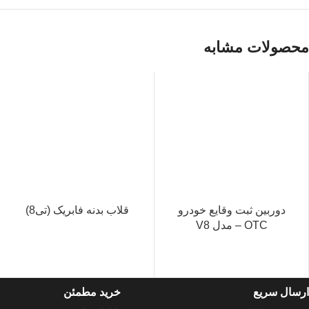
محصولات مشابه
دوربین ثبت وقایع خودرو
قلاب بدنه فابریک (تی8)
OTC – مدل V8
ارسال سریع
خرید مطمئن