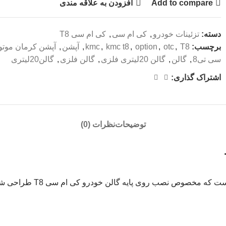
Add to compare
افزودن به علاقه مندی
دسته:
تزئینات خودرو
,
کی ام سی
,
کی ام سی T8
برچسب:
T8
,
otc
,
option
,
kmc t8
,
kmc
,
آپشن
,
آپشن کرمان موتو
سی تی8
,
گالن
,
گالن 20لیتری فلزی
,
گالن فلزی
,
گالن20لیتری
اشتراک گذاری:
توضیحات
نظرات (0)
یک گالن استیل قدرتمن