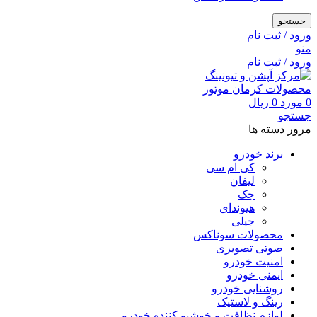
جستجو
ورود / ثبت نام
منو
ورود / ثبت نام
0
مورد
0
ریال
جستجو
مرور دسته ها
برند خودرو
کی ام سی
لیفان
جک
هیوندای
جیلی
محصولات سوناکس
صوتی تصویری
امنیت خودرو
ایمنی خودرو
روشنایی خودرو
رینگ و لاستیک
لوازم نظافت و خوشبو کننده خودرو