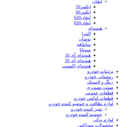
لیفان
ایکس50
ایکس60
لیفان620
لیفان820
هیوندای
النترا
توسان
سانتافه
سوناتا
هیوندای آی 10
هیوندای آی 20
هیوندای اکسنت
تزئینات خودرو
روشنایی خودرو
رینگ و لاستیک
صوتی تصویری
قطعات عمومی
قطعات لوکس خودرو
لوازم نظافت و خوشبو کننده خودرو
تمیز کننده خودرو
خوشبو کننده خودرو
لوازم یدکی
محصولات سوناکس