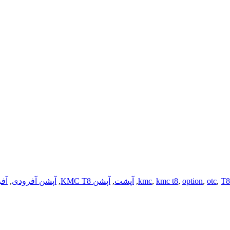
T8
,
otc
,
option
,
kmc t8
,
kmc
,
آپشت
,
آپشن KMC T8
,
آپشن آفرودی
,
آفر