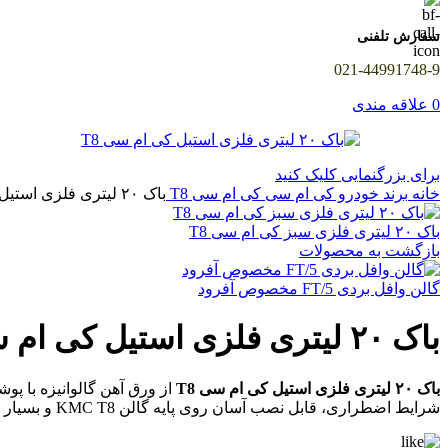
سفارش تلفنی
021-44991748-9
0
علاقه مندی
برای بزرگنمایی کلیک کنید
خانه
برند خودرو
کی ام سی
کی ام سی T8
باک ۲۰ لیتری فلزی استیل کی ام سی T8
باک ۲۰ لیتری فلزی سبز کی ام سی T8
بازگشت به محصولات
گالن وافل بردی FT/5 مخصوص آفرود
باک ۲۰ لیتری فلزی استیل کی ام سی T8
باک ۲۰ لیتری فلزی استیل کی ام سی T8
از ورق آهن گالوانیزه با پ
شرایط اضطراری، قابل نصب آسان روی پایه گالن KMC T8 و بسیار ایمن.