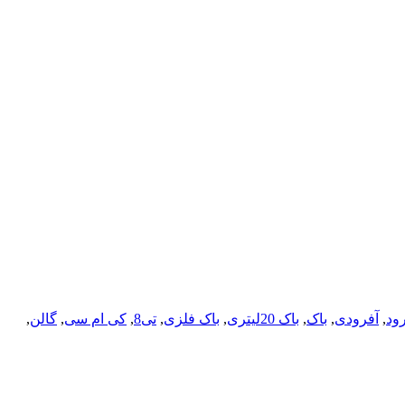
ود
,
آفرودی
,
باک
,
باک 20لیتری
,
باک فلزی
,
تی8
,
کی ام سی
,
گالن
,