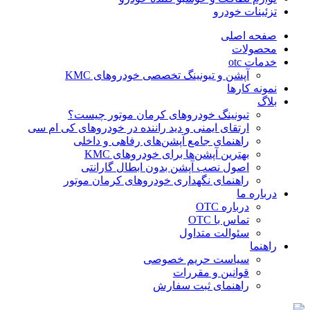
تزئینات خودرو
صفحه اصلی
محصولات
خدمات otc
آپشن و تیونینگ تخصصی خودروهای KMC
نمونه کارها
بلاگ
تیونینگ خودروهای کرمان موتور چیست؟
ارتقای ایمنی و دید راننده در خودروهای کی ام سی
راهنمای جامع آپشن‌های رفاهی و داخلی
بهترین آپشن‌ها برای خودروهای KMC
اصول نصب آپشن بدون ابطال گارانتی
راهنمای نگهداری خودروهای کرمان موتور
درباره ما
درباره OTC
تماس با OTC
سئوالت متداول
راهنما
سیاست حریم خصوصی
قوانین و مقررات
راهنمای ثبت سفارش