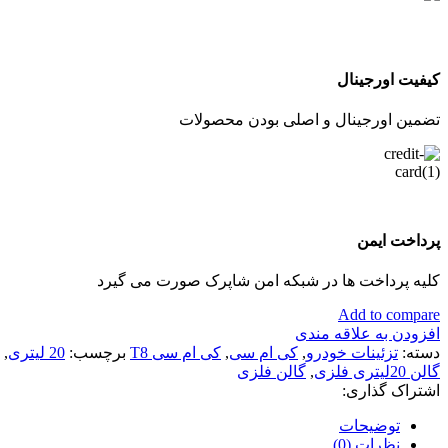
کیفیت اورجینال
تضمین اورجینال و اصلی بودن محصولات
پرداخت ایمن
کلیه پرداخت ها در شبکه امن شاپرک صورت می گیرد
Add to compare
افزودن به علاقه مندی
دسته:
تزئینات خودرو
,
کی ام سی
,
کی ام سی T8
برچسب:
20 لیتری
,
گالن 20لیتری فلزی
,
گالن فلزی
اشتراک گذاری:
توضیحات
نظرات (0)