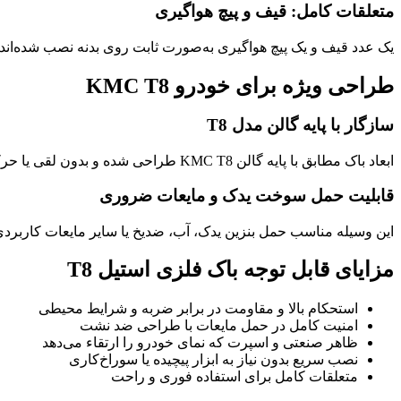
متعلقات کامل: قیف و پیچ هواگیری
یک عدد قیف و یک پیچ هواگیری به‌صورت ثابت روی بدنه نصب شده‌اند ت
طراحی ویژه برای خودرو KMC T8
سازگار با پایه گالن مدل T8
ابعاد باک مطابق با پایه گالن KMC T8 طراحی شده و بدون لقی یا حرکت اضافی روی آن سوار می‌شود. نصب آن کاملاً فابریک بوده و نیازی به تغییر در ساختار بدنه خودرو نیست.
قابلیت حمل سوخت یدک و مایعات ضروری
این وسیله مناسب حمل بنزین یدک، آب، ضدیخ یا سایر مایعات کاربرد
مزایای قابل توجه باک فلزی استیل T8
استحکام بالا و مقاومت در برابر ضربه و شرایط محیطی
امنیت کامل در حمل مایعات با طراحی ضد نشت
ظاهر صنعتی و اسپرت که نمای خودرو را ارتقاء می‌دهد
نصب سریع بدون نیاز به ابزار پیچیده یا سوراخ‌کاری
متعلقات کامل برای استفاده فوری و راحت