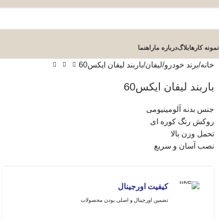
نمونه کارها
بلاگ
درباره ما
راهنما
خانه
برند خودرو
لیفان
باربند لیفان ایکس60
باربند لیفان ایکس60
جنس بدنه آلومینیومی
روکش رنگ کوره ای
تحمل وزن بالا
نصب آسان و سریع
کیفیت اورجینال
تضمین اورجینال و اصلی بودن محصولات