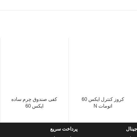
کروز کنترل ایکس 60
کفی صندوق چرم ساده
اتومات N
ایکس 60
ینال
پرداخت سریع