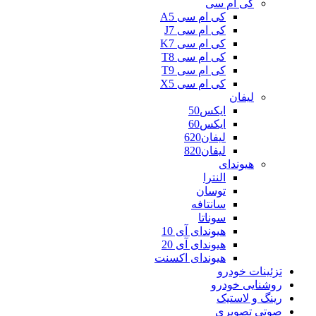
کی ام سی
کی ام سی A5
کی ام سی J7
کی ام سی K7
کی ام سی T8
کی ام سی T9
کی ام سی X5
لیفان
ایکس50
ایکس60
لیفان620
لیفان820
هیوندای
النترا
توسان
سانتافه
سوناتا
هیوندای آی 10
هیوندای آی 20
هیوندای اکسنت
تزئینات خودرو
روشنایی خودرو
رینگ و لاستیک
صوتی تصویری