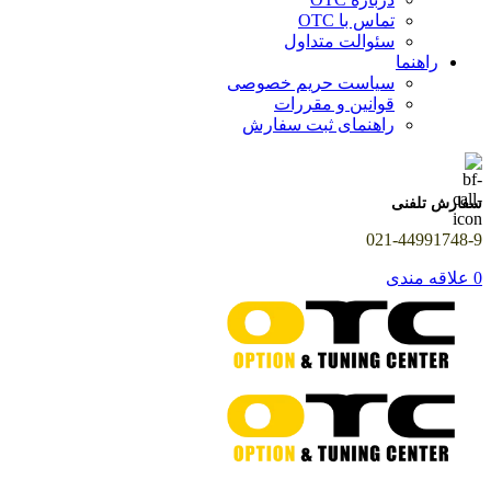
تماس با OTC
سئوالت متداول
راهنما
سیاست حریم خصوصی
قوانین و مقررات
راهنمای ثبت سفارش
سفارش تلفنی
021-44991748-9
0
علاقه مندی