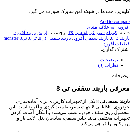
کلیه پرداخت ها در شبکه امن شاپرک صورت می گیرد
Add to compare
افزودن به علاقه مندی
دسته:
کی ام سی
,
کی ام سی T8
برچسب:
باربند
,
باربند آفرود
,
باربند تی8
,
باربند سقفی آفرود
,
باربند سقفی تی8
,
تی8
,
تی8 monster
,
قطعات آفرود
اشتراک گذاری:
توضیحات
نظرات (0)
توضیحات
معرفی باربند سقفی تی 8
باربند سقفی تی 8
یکی از تجهیزات کاربردی برای آماده‌سازی
خودروی KMC تی 8 جهت سفر، طبیعت‌گردی و آفرود است. این
محصول روی سقف خودرو نصب می‌شود و امکان اضافه کردن
تجهیزات مختلفی مانند چادر سقفی، سایه‌بان بغل، لایت بار و
پروژکتور را فراهم می‌کند.