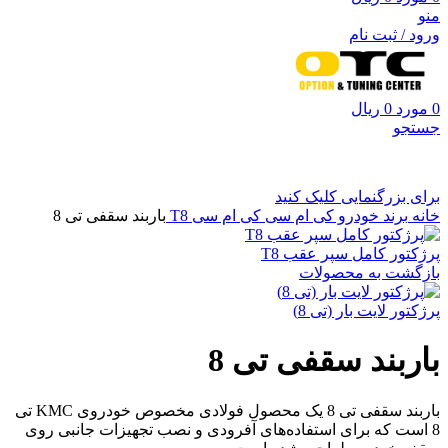
منو
ورود / ثبت نام
0
مورد
0
ریال
جستجو
برای بزرگنمایی کلیک کنید
خانه
برند خودرو
کی ام سی
کی ام سی T8
باربند سقفی تی 8
پرژکتور کامل سپر عقب T8
بازگشت به محصولات
پرژکتور لایت بار (تی 8)
باربند سقفی تی 8
باربند سقفی تی 8 یک محصول فولادی مخصوص خودروی KMC تی
8 است که برای استفاده‌های آفرودی و نصب تجهیزات جانبی روی