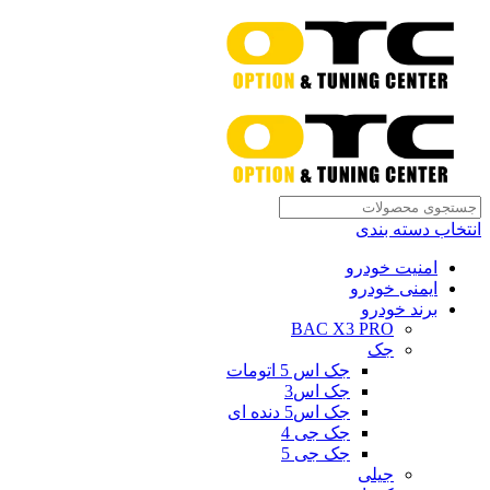
انتخاب دسته بندی
امنیت خودرو
ایمنی خودرو
برند خودرو
BAC X3 PRO
جک
جک اس 5 اتومات
جک اس3
جک اس5 دنده ای
جک جی 4
جک جی 5
جیلی