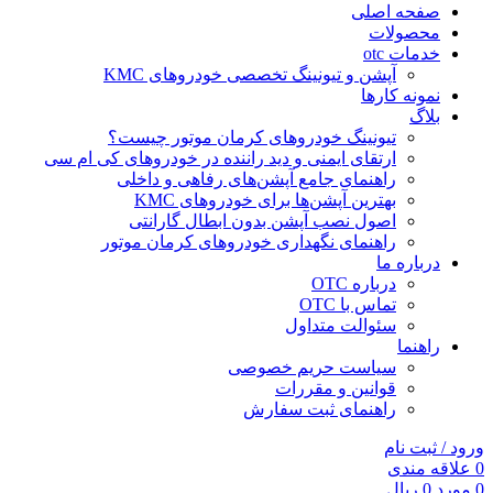
صفحه اصلی
محصولات
خدمات otc
آپشن و تیونینگ تخصصی خودروهای KMC
نمونه کارها
بلاگ
تیونینگ خودروهای کرمان موتور چیست؟
ارتقای ایمنی و دید راننده در خودروهای کی ام سی
راهنمای جامع آپشن‌های رفاهی و داخلی
بهترین آپشن‌ها برای خودروهای KMC
اصول نصب آپشن بدون ابطال گارانتی
راهنمای نگهداری خودروهای کرمان موتور
درباره ما
درباره OTC
تماس با OTC
سئوالت متداول
راهنما
سیاست حریم خصوصی
قوانین و مقررات
راهنمای ثبت سفارش
ورود / ثبت نام
0
علاقه مندی
0
مورد
0
ریال