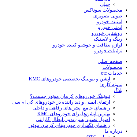
جیلی
محصولات سوناکس
صوتی تصویری
امنیت خودرو
ایمنی خودرو
روشنایی خودرو
رینگ و لاستیک
لوازم نظافت و خوشبو کننده خودرو
تزئینات خودرو
صفحه اصلی
محصولات
خدمات otc
آپشن و تیونینگ تخصصی خودروهای KMC
نمونه کارها
بلاگ
تیونینگ خودروهای کرمان موتور چیست؟
ارتقای ایمنی و دید راننده در خودروهای کی ام سی
راهنمای جامع آپشن‌های رفاهی و داخلی
بهترین آپشن‌ها برای خودروهای KMC
اصول نصب آپشن بدون ابطال گارانتی
راهنمای نگهداری خودروهای کرمان موتور
درباره ما
درباره OTC