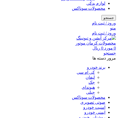
لوازم یدکی
محصولات سوناکس
جستجو
ورود / ثبت نام
منو
ورود / ثبت نام
0
مورد
0
ریال
جستجو
مرور دسته ها
برند خودرو
کی ام سی
لیفان
جک
هیوندای
جیلی
محصولات سوناکس
صوتی تصویری
امنیت خودرو
ایمنی خودرو
روشنایی خودرو