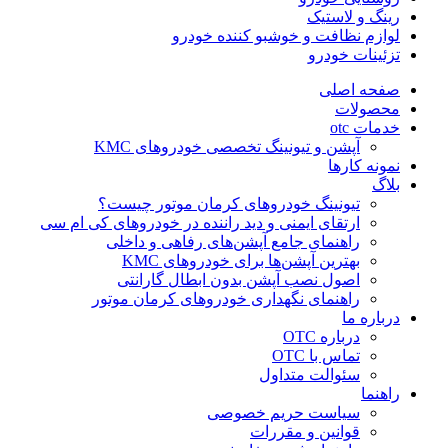
رینگ و لاستیک
لوازم نظافت و خوشبو کننده خودرو
تزئینات خودرو
صفحه اصلی
محصولات
خدمات otc
آپشن و تیونینگ تخصصی خودروهای KMC
نمونه کارها
بلاگ
تیونینگ خودروهای کرمان موتور چیست؟
ارتقای ایمنی و دید راننده در خودروهای کی ام سی
راهنمای جامع آپشن‌های رفاهی و داخلی
بهترین آپشن‌ها برای خودروهای KMC
اصول نصب آپشن بدون ابطال گارانتی
راهنمای نگهداری خودروهای کرمان موتور
درباره ما
درباره OTC
تماس با OTC
سئوالت متداول
راهنما
سیاست حریم خصوصی
قوانین و مقررات