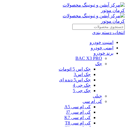
انتخاب دسته بندی
امنیت خودرو
ایمنی خودرو
برند خودرو
BAC X3 PRO
جک
جک اس 5 اتومات
جک اس3
جک اس5 دنده ای
جک جی 4
جک جی 5
جیلی
کی ام سی
کی ام سی A5
کی ام سی J7
کی ام سی K7
کی ام سی T8