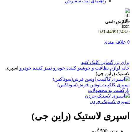
راهنمای ثبت سفارش
سفارش تلفنی
021-44991748-9
0
علاقه مندی
برای بزرگنمایی کلیک کنید
خانه
لوازم نظافت و خوشبو کننده خودرو
تمیز کننده خودرو
اسپری
لاستیک (راین جی)
اسپری کاکپیت اوشن فرش(سوناکس)
بازگشت به محصولات
اسپری لاستیک جردن
اسپری لاستیک (راین جی)
وزن :500 گرم