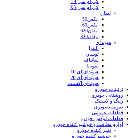
کی ام سی T9
کی ام سی X5
لیفان
ایکس50
ایکس60
لیفان620
لیفان820
هیوندای
النترا
توسان
سانتافه
سوناتا
هیوندای آی 10
هیوندای آی 20
هیوندای اکسنت
تزئینات خودرو
روشنایی خودرو
رینگ و لاستیک
صوتی تصویری
قطعات عمومی
قطعات لوکس خودرو
لوازم نظافت و خوشبو کننده خودرو
تمیز کننده خودرو
خوشبو کننده خودرو