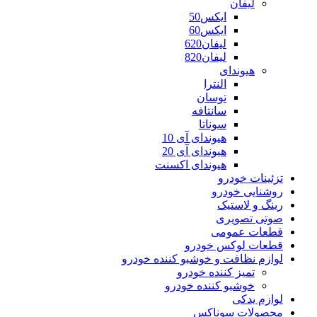
لیفان
ایکس50
ایکس60
لیفان620
لیفان820
هیوندای
النترا
توسان
سانتافه
سوناتا
هیوندای آی 10
هیوندای آی 20
هیوندای اکسنت
تزئینات خودرو
روشنایی خودرو
رینگ و لاستیک
صوتی تصویری
قطعات عمومی
قطعات لوکس خودرو
لوازم نظافت و خوشبو کننده خودرو
تمیز کننده خودرو
خوشبو کننده خودرو
لوازم یدکی
محصولات سوناکس