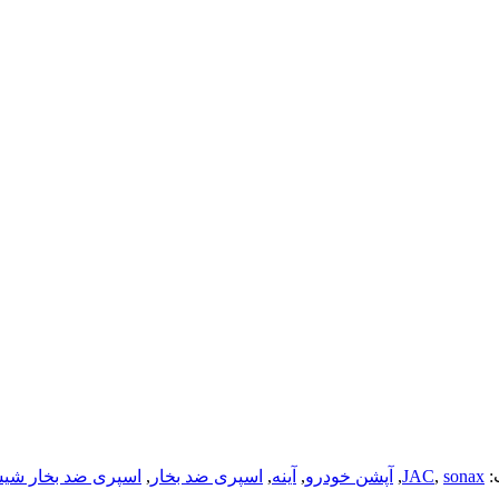
sonax
,
JAC
,
آپشن خودرو
,
آینه
,
اسپری ضد بخار
,
اسپری ضد بخار شی