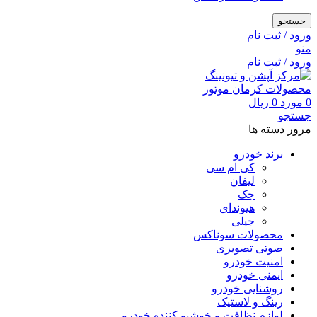
جستجو
ورود / ثبت نام
منو
ورود / ثبت نام
0
مورد
0
ریال
جستجو
مرور دسته ها
برند خودرو
کی ام سی
لیفان
جک
هیوندای
جیلی
محصولات سوناکس
صوتی تصویری
امنیت خودرو
ایمنی خودرو
روشنایی خودرو
رینگ و لاستیک
لوازم نظافت و خوشبو کننده خودرو