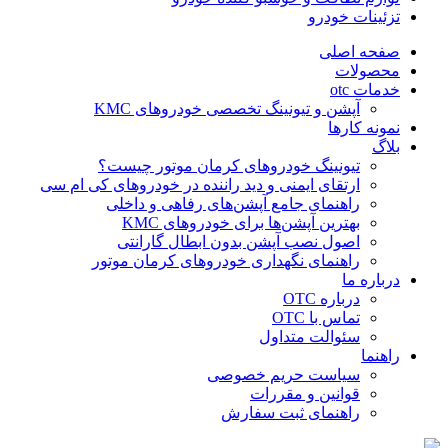
تزئینات خودرو
صفحه اصلی
محصولات
خدمات otc
آپشن و تیونینگ تخصصی خودروهای KMC
نمونه کارها
بلاگ
تیونینگ خودروهای کرمان موتور چیست؟
ارتقای ایمنی و دید راننده در خودروهای کی ام سی
راهنمای جامع آپشن‌های رفاهی و داخلی
بهترین آپشن‌ها برای خودروهای KMC
اصول نصب آپشن بدون ابطال گارانتی
راهنمای نگهداری خودروهای کرمان موتور
درباره ما
درباره OTC
تماس با OTC
سئوالت متداول
راهنما
سیاست حریم خصوصی
قوانین و مقررات
راهنمای ثبت سفارش