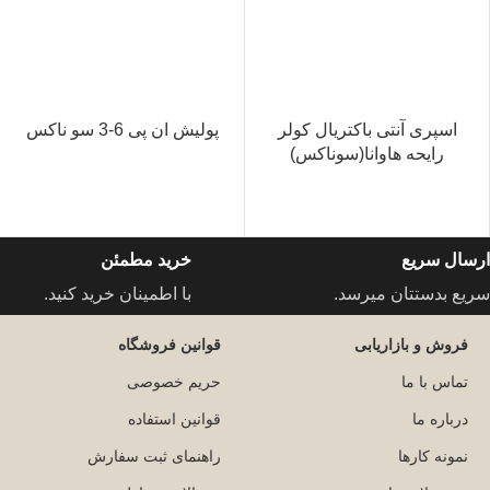
اسپری آنتی باکتریال کولر
پولیش ان پی 6-3 سو ناکس
رایحه هاوانا(سوناکس)
ارسال سریع
خرید مطمئن
سریع بدستتان میرسد.
با اطمینان خرید کنید.
فروش و بازاریابی
قوانین فروشگاه
تماس با ما
حریم خصوصی
درباره ما
قوانین استفاده
نمونه کارها
راهنمای ثبت سفارش