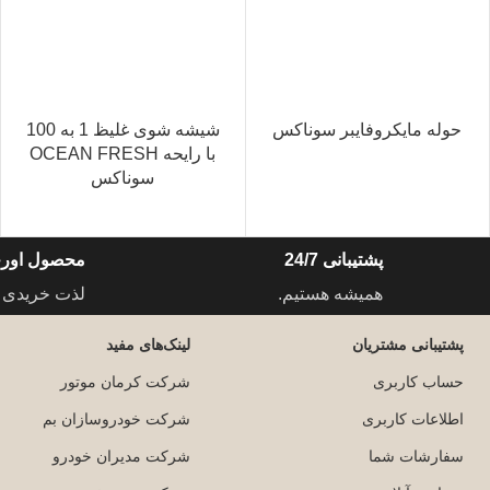
حوله مایکروفایبر سوناکس
شیشه شوی غلیظ 1 به 100
با رایحه OCEAN FRESH
سوناکس
پشتیبانی 24/7
محصول اورج
همیشه هستیم.
لذت خریدی 
پشتیبانی مشتریان
لینک‌های مفید
حساب کاربری
شرکت کرمان موتور
اطلاعات کاربری
شرکت خودروسازان بم
سفارشات شما
شرکت مدیران خودرو