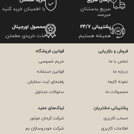
ارسال سریع
خرید مطمئن
سریع بدستتان
با اطمینان خرید کنید.
میرسد.
پشتیبانی 24/7
محصول اورجینال
همیشه هستیم.
لذت خریدی مطمئن.
فروش و بازاریابی
قوانین فروشگاه
تماس با ما
حریم خصوصی
درباره ما
قوانین استفاده
نمونه کارها
راهنمای ثبت سفارش
محصولات ما
سئوالات متداول
پشتیبانی مشتریان
لینک‌های مفید
حساب کاربری
شرکت کرمان موتور
اطلاعات کاربری
شرکت خودروسازان بم