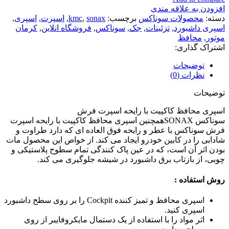
افزودن به علاقه مندی
دسته:
محصولات سوناکس
برچسب:
sonax
,
kmc
,
اسپرت
,
اسپری
,
اسپری داشبورد
,
تزئینات
,
جک
,
سوناکس
,
فروشگاه انلاین
,
کرمان
موتور
,
محافظ
اشتراک گذاری:
توضیحات
نظرات (0)
توضیحات
اسپری محافظ کاکپیت با رایحه اسپرت فرش
سوناکس SONAX
همچنین اسپری محافظ کاکپیت با رایحه اسپرت
فرش سوناکس با عطر و رایحه فوق العاده ای که دارد طراوت و
شادابی را در کابین خودرو ایجاد می کند. از خواص این محصول مات
بودن اثر آن است، که در عین پاک کنندگی تمام سطوح پلاستیکی و
چوبی، از بازتاب برق داشبورد در شیشه جلوگیری می کند.
روش استفاده :
اسپری محافظ و تمیز کننده Cockpit را بر روی سطح داشبورد
اسپری کنید.
اثر مواد را با استفاده از یک دستمال مایکروفایبر از روی