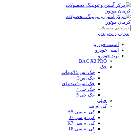
انتخاب دسته بندی
امنیت خودرو
ایمنی خودرو
برند خودرو
BAC X3 PRO
جک
جک اس 5 اتومات
جک اس3
جک اس5 دنده ای
جک جی 4
جک جی 5
جیلی
کی ام سی
کی ام سی A5
کی ام سی J7
کی ام سی K7
کی ام سی T8