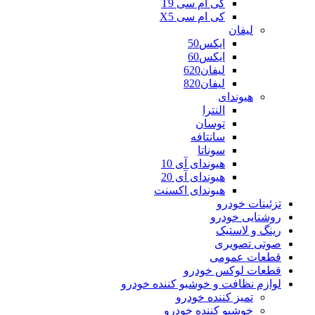
کی ام سی T9
کی ام سی X5
لیفان
ایکس50
ایکس60
لیفان620
لیفان820
هیوندای
النترا
توسان
سانتافه
سوناتا
هیوندای آی 10
هیوندای آی 20
هیوندای اکسنت
تزئینات خودرو
روشنایی خودرو
رینگ و لاستیک
صوتی تصویری
قطعات عمومی
قطعات لوکس خودرو
لوازم نظافت و خوشبو کننده خودرو
تمیز کننده خودرو
خوشبو کننده خودرو