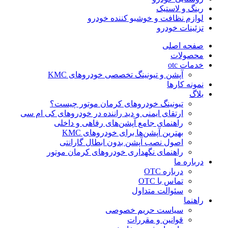
رینگ و لاستیک
لوازم نظافت و خوشبو کننده خودرو
تزئینات خودرو
صفحه اصلی
محصولات
خدمات otc
آپشن و تیونینگ تخصصی خودروهای KMC
نمونه کارها
بلاگ
تیونینگ خودروهای کرمان موتور چیست؟
ارتقای ایمنی و دید راننده در خودروهای کی ام سی
راهنمای جامع آپشن‌های رفاهی و داخلی
بهترین آپشن‌ها برای خودروهای KMC
اصول نصب آپشن بدون ابطال گارانتی
راهنمای نگهداری خودروهای کرمان موتور
درباره ما
درباره OTC
تماس با OTC
سئوالت متداول
راهنما
سیاست حریم خصوصی
قوانین و مقررات