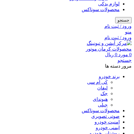
لوازم یدکی
محصولات سوناکس
جستجو
ورود / ثبت نام
منو
ورود / ثبت نام
0
مورد
0
ریال
جستجو
مرور دسته ها
برند خودرو
کی ام سی
لیفان
جک
هیوندای
جیلی
محصولات سوناکس
صوتی تصویری
امنیت خودرو
ایمنی خودرو
روشنایی خودرو