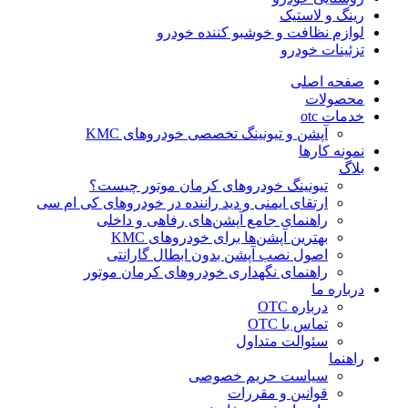
رینگ و لاستیک
لوازم نظافت و خوشبو کننده خودرو
تزئینات خودرو
صفحه اصلی
محصولات
خدمات otc
آپشن و تیونینگ تخصصی خودروهای KMC
نمونه کارها
بلاگ
تیونینگ خودروهای کرمان موتور چیست؟
ارتقای ایمنی و دید راننده در خودروهای کی ام سی
راهنمای جامع آپشن‌های رفاهی و داخلی
بهترین آپشن‌ها برای خودروهای KMC
اصول نصب آپشن بدون ابطال گارانتی
راهنمای نگهداری خودروهای کرمان موتور
درباره ما
درباره OTC
تماس با OTC
سئوالت متداول
راهنما
سیاست حریم خصوصی
قوانین و مقررات