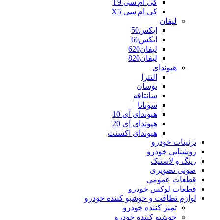
کی ام سی T9
کی ام سی X5
لیفان
ایکس50
ایکس60
لیفان620
لیفان820
هیوندای
النترا
توسان
سانتافه
سوناتا
هیوندای آی 10
هیوندای آی 20
هیوندای اکسنت
تزئینات خودرو
روشنایی خودرو
رینگ و لاستیک
صوتی تصویری
قطعات عمومی
قطعات لوکس خودرو
لوازم نظافت و خوشبو کننده خودرو
تمیز کننده خودرو
خوشبو کننده خودرو