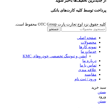
از جدیدترین تخفیف‌ها باخبر شوید
پرداخت توسط کلیه کارت‌های بانکی
کلیه حقوق نزد اوج تجارت پارت OTC Group محفوظ است.
جستجو
صفحه اصلی
محصولات
نمونه کارها
خدمات ما
آپشن و تیونینگ تخصصی خودروهای KMC
درباره ما
تماس با ما
علاقه مندی
مقايسه
ورود / ثبت نام
سبد خرید
بستن
ورود
بستن