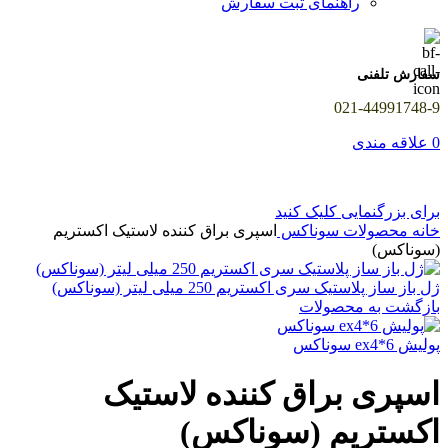
راهنمای ثبت سفارش
سفارش تلفنی
021-44991748-9
0
علاقه مندی
برای بزرگنمایی کلیک کنید
خانه
محصولات سوناکس
اسپری براق کننده لاستیک اکستریم
(سوناکس)
ژل باز ساز پلاستیک سری اکستریم 250 میلی لیتر (سوناکس)
بازگشت به محصولات
پولیش ex4*6 سوناکس
اسپری براق کننده لاستیک
اکستریم (سوناکس)