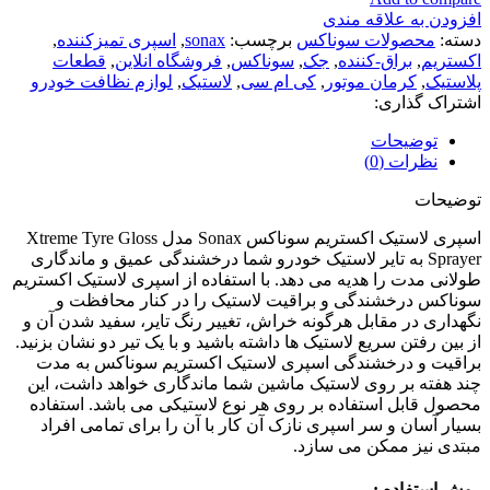
افزودن به علاقه مندی
دسته:
محصولات سوناکس
برچسب:
sonax
,
اسپری تمیزکننده
,
اکستریم
,
براق-کننده
,
جک
,
سوناکس
,
فروشگاه انلاین
,
قطعات
پلاستیک
,
کرمان موتور
,
کی ام سی
,
لاستیک
,
لوازم نظافت خودرو
اشتراک گذاری:
توضیحات
نظرات (0)
توضیحات
اسپری لاستیک اکستریم سوناکس Sonax مدل Xtreme Tyre Gloss
Sprayer به تایر لاستیک خودرو شما درخشندگی عمیق و ماندگاری
طولانی مدت را هدیه می دهد. با استفاده از اسپری لاستیک اکستریم
سوناکس درخشندگی و براقیت لاستیک را در کنار محافظت و
نگهداری در مقابل هرگونه خراش، تغییر رنگ تایر، سفید شدن آن و
از بین رفتن سریع لاستیک ها داشته باشید و با یک تیر دو نشان بزنید.
براقیت و درخشندگی اسپری لاستیک اکستریم سوناکس به مدت
چند هفته بر روی لاستیک ماشین شما ماندگاری خواهد داشت، این
محصول قابل استفاده بر روی هر نوع لاستیکی می باشد. استفاده
بسیار آسان و سر اسپری نازک آن کار با آن را برای تمامی افراد
مبتدی نیز ممکن می سازد.
روش استفاده :