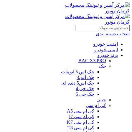
انتخاب دسته بندی
امنیت خودرو
ایمنی خودرو
برند خودرو
BAC X3 PRO
جک
جک اس 5 اتومات
جک اس3
جک اس5 دنده ای
جک جی 4
جک جی 5
جیلی
کی ام سی
کی ام سی A5
کی ام سی J7
کی ام سی K7
کی ام سی T8