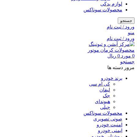
لوازم یدکی
محصولات سوناکس
جستجو
ورود / ثبت نام
منو
ورود / ثبت نام
0
مورد
0
ریال
جستجو
مرور دسته ها
برند خودرو
کی ام سی
لیفان
جک
هیوندای
جیلی
محصولات سوناکس
صوتی تصویری
امنیت خودرو
ایمنی خودرو
روشنایی خودرو