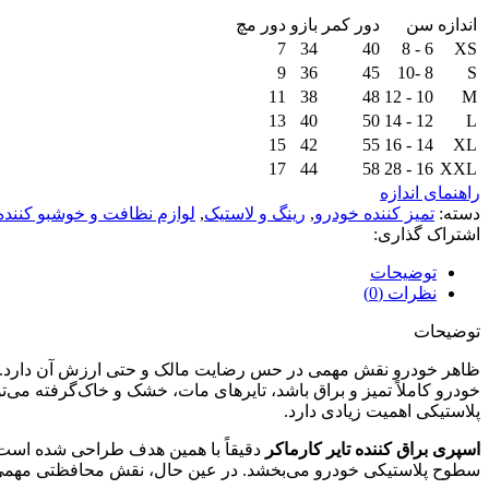
اندازه
سن
دور کمر
بازو
دور مچ
7
34
40
6 - 8
XS
9
36
45
8 -10
S
11
38
48
10 - 12
M
13
40
50
12 - 14
L
15
42
55
14 - 16
XL
17
44
58
16 - 28
XXL
راهنمای اندازه
دسته:
تمیز کننده خودرو
,
رینگ و لاستیک
,
لوازم نظافت و خوشبو کننده
اشتراک گذاری:
توضیحات
نظرات (0)
توضیحات
ظاهر خودرو نقش مهمی در حس رضایت مالک و حتی ارزش آن دارد. یکی ا
خودرو کاملاً تمیز و براق باشد، تایرهای مات، خشک و خاک‌گرفته می‌ت
پلاستیکی اهمیت زیادی دارد.
اسپری براق کننده تایر کارماکر
دقیقاً با همین هدف طراحی شده است. ا
سطوح پلاستیکی خودرو می‌بخشد. در عین حال، نقش محافظتی مهمی د