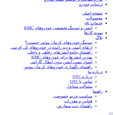
تزئینات خودرو
صفحه اصلی
محصولات
خدمات otc
آپشن و تیونینگ تخصصی خودروهای KMC
نمونه کارها
بلاگ
تیونینگ خودروهای کرمان موتور چیست؟
ارتقای ایمنی و دید راننده در خودروهای کی ام سی
راهنمای جامع آپشن‌های رفاهی و داخلی
بهترین آپشن‌ها برای خودروهای KMC
اصول نصب آپشن بدون ابطال گارانتی
راهنمای نگهداری خودروهای کرمان موتور
درباره ما
درباره OTC
تماس با OTC
سئوالت متداول
راهنما
سیاست حریم خصوصی
قوانین و مقررات
راهنمای ثبت سفارش