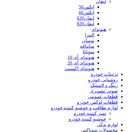
لیفان
ایکس50
ایکس60
لیفان620
لیفان820
هیوندای
النترا
توسان
سانتافه
سوناتا
هیوندای آی 10
هیوندای آی 20
هیوندای اکسنت
تزئینات خودرو
روشنایی خودرو
رینگ و لاستیک
صوتی تصویری
قطعات عمومی
قطعات لوکس خودرو
لوازم نظافت و خوشبو کننده خودرو
تمیز کننده خودرو
خوشبو کننده خودرو
لوازم یدکی
محصولات سوناکس