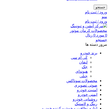
جستجو
ورود / ثبت نام
منو
ورود / ثبت نام
0
مورد
0
ریال
جستجو
مرور دسته ها
برند خودرو
کی ام سی
لیفان
جک
هیوندای
جیلی
محصولات سوناکس
صوتی تصویری
امنیت خودرو
ایمنی خودرو
روشنایی خودرو
رینگ و لاستیک
لوازم نظافت و خوشبو کننده خودرو