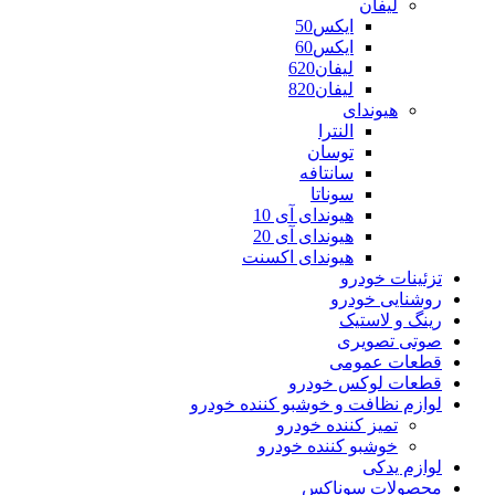
لیفان
ایکس50
ایکس60
لیفان620
لیفان820
هیوندای
النترا
توسان
سانتافه
سوناتا
هیوندای آی 10
هیوندای آی 20
هیوندای اکسنت
تزئینات خودرو
روشنایی خودرو
رینگ و لاستیک
صوتی تصویری
قطعات عمومی
قطعات لوکس خودرو
لوازم نظافت و خوشبو کننده خودرو
تمیز کننده خودرو
خوشبو کننده خودرو
لوازم یدکی
محصولات سوناکس