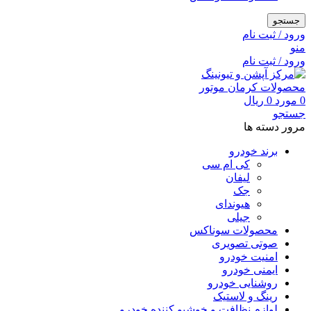
جستجو
ورود / ثبت نام
منو
ورود / ثبت نام
0
مورد
0
ریال
جستجو
مرور دسته ها
برند خودرو
کی ام سی
لیفان
جک
هیوندای
جیلی
محصولات سوناکس
صوتی تصویری
امنیت خودرو
ایمنی خودرو
روشنایی خودرو
رینگ و لاستیک
لوازم نظافت و خوشبو کننده خودرو