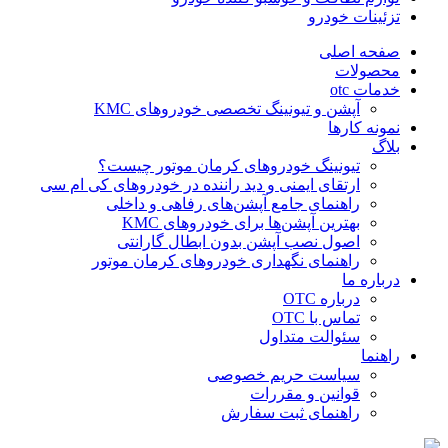
تزئینات خودرو
صفحه اصلی
محصولات
خدمات otc
آپشن و تیونینگ تخصصی خودروهای KMC
نمونه کارها
بلاگ
تیونینگ خودروهای کرمان موتور چیست؟
ارتقای ایمنی و دید راننده در خودروهای کی ام سی
راهنمای جامع آپشن‌های رفاهی و داخلی
بهترین آپشن‌ها برای خودروهای KMC
اصول نصب آپشن بدون ابطال گارانتی
راهنمای نگهداری خودروهای کرمان موتور
درباره ما
درباره OTC
تماس با OTC
سئوالت متداول
راهنما
سیاست حریم خصوصی
قوانین و مقررات
راهنمای ثبت سفارش