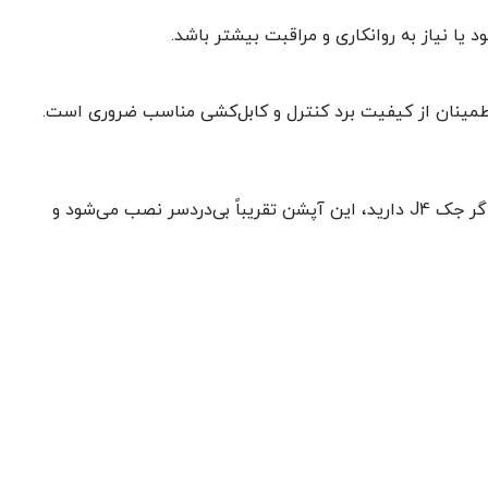
ا نیاز به روانکاری و مراقبت بیشتر باشد.
طمینان از کیفیت برد کنترل و کابل‌کشی مناسب ضروری است.
آینه برقی جی۴ یک آپشن بسیار معقول و ارزشمند است برای کسانی که به راحتی بیشتر، ایمنی، و ظاهر لوکس خودرو اهمیت می‌دهند. اگر جک J4 دارید، این آپشن تقریباً بی‌دردسر نصب می‌شود و