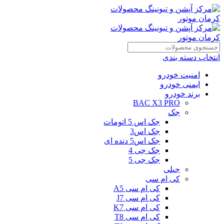
انتخاب دسته بندی
امنیت خودرو
ایمنی خودرو
برند خودرو
BAC X3 PRO
جک
جک اس 5 اتومات
جک اس3
جک اس5 دنده ای
جک جی 4
جک جی 5
جیلی
کی ام سی
کی ام سی A5
کی ام سی J7
کی ام سی K7
کی ام سی T8