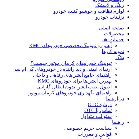
رینگ و لاستیک
لوازم نظافت و خوشبو کننده خودرو
تزئینات خودرو
صفحه اصلی
محصولات
خدمات otc
آپشن و تیونینگ تخصصی خودروهای KMC
نمونه کارها
بلاگ
تیونینگ خودروهای کرمان موتور چیست؟
ارتقای ایمنی و دید راننده در خودروهای کی ام سی
راهنمای جامع آپشن‌های رفاهی و داخلی
بهترین آپشن‌ها برای خودروهای KMC
اصول نصب آپشن بدون ابطال گارانتی
راهنمای نگهداری خودروهای کرمان موتور
درباره ما
درباره OTC
تماس با OTC
سئوالت متداول
راهنما
سیاست حریم خصوصی
قوانین و مقررات