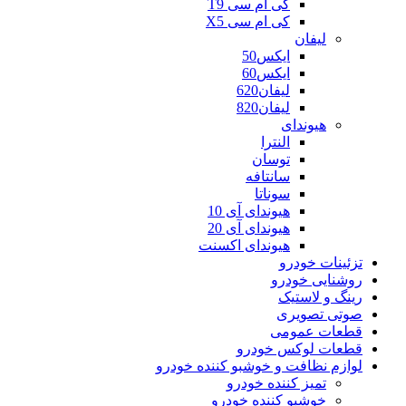
کی ام سی T9
کی ام سی X5
لیفان
ایکس50
ایکس60
لیفان620
لیفان820
هیوندای
النترا
توسان
سانتافه
سوناتا
هیوندای آی 10
هیوندای آی 20
هیوندای اکسنت
تزئینات خودرو
روشنایی خودرو
رینگ و لاستیک
صوتی تصویری
قطعات عمومی
قطعات لوکس خودرو
لوازم نظافت و خوشبو کننده خودرو
تمیز کننده خودرو
خوشبو کننده خودرو