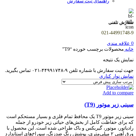
راهنمای ثبت سفارش
سفارش تلفنی
021-44991748-9
0
علاقه مندی
خانه
محصولات برچسب خورده “T9”
نمایش یک نتیجه
جهت ثبت سفارش با شماره تلفن ۹-۴۴۹۹۱۷۴۸-۰۲۱ تماس بگیرید.
نمایش نوار کناری
Add to compare
سینی زیر موتور (T9)
سینی زیر موتور T9 یک محافظ تمام فلزی و بسیار مستحکم است
که برای حفاظت کامل از بخش‌های حیاتی زیر خودرو از جمله
رادیاتور، موتور، گیربکس و باک طراحی شده است. این محصول با
ورق آهنی ۲ میلی‌متری، پوشش رنگ ضدزنگ، سوراخ‌های استاندارد