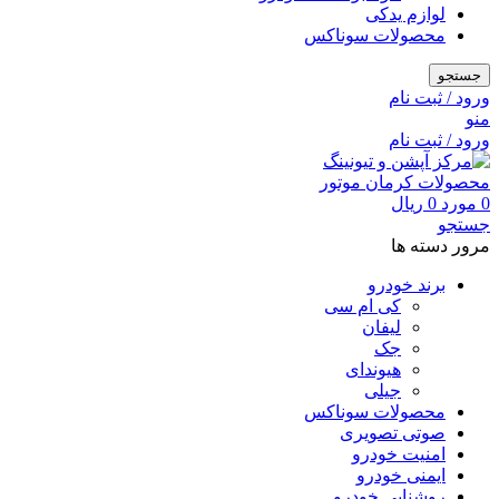
لوازم یدکی
محصولات سوناکس
جستجو
ورود / ثبت نام
منو
ورود / ثبت نام
0
مورد
0
ریال
جستجو
مرور دسته ها
برند خودرو
کی ام سی
لیفان
جک
هیوندای
جیلی
محصولات سوناکس
صوتی تصویری
امنیت خودرو
ایمنی خودرو
روشنایی خودرو